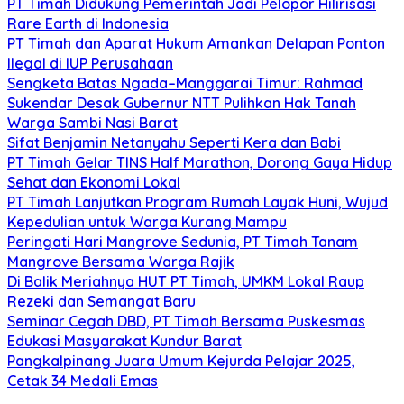
PT Timah Didukung Pemerintah Jadi Pelopor Hilirisasi
Rare Earth di Indonesia
PT Timah dan Aparat Hukum Amankan Delapan Ponton
Ilegal di IUP Perusahaan
Sengketa Batas Ngada–Manggarai Timur: Rahmad
Sukendar Desak Gubernur NTT Pulihkan Hak Tanah
Warga Sambi Nasi Barat
Sifat Benjamin Netanyahu Seperti Kera dan Babi
PT Timah Gelar TINS Half Marathon, Dorong Gaya Hidup
Sehat dan Ekonomi Lokal
PT Timah Lanjutkan Program Rumah Layak Huni, Wujud
Kepedulian untuk Warga Kurang Mampu
Peringati Hari Mangrove Sedunia, PT Timah Tanam
Mangrove Bersama Warga Rajik
Di Balik Meriahnya HUT PT Timah, UMKM Lokal Raup
Rezeki dan Semangat Baru
Seminar Cegah DBD, PT Timah Bersama Puskesmas
Edukasi Masyarakat Kundur Barat
Pangkalpinang Juara Umum Kejurda Pelajar 2025,
Cetak 34 Medali Emas