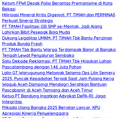
Ketum FPWI Desak Polisi Berantas Premanisme di Kota
Bekasi
Hilirisasi Mineral Kritis Digenjot, PT TIMAH dan PERMINAS
Perkuat Sinergi Strategis
PT TIMAH Fasilitasi GSI SMP se-Mentok, Jadi Ajang
Lahirkan Bibit Pesepak Bola Muda
Dukung Legalitas UMKM, PT TIMAH Tbk Bantu Perizinan
Produk Bunda Fresh
PT TIMAH Tbk Bantu Warga Terdampak Banjir di Bangka
Tengah Lewat Penyaluran Sembako
Satu Dekade Reklamasi, PT TIMAH Tbk Hijaukan Lahan
Pascatambang dengan 1,46 Juta Pohon
Lalin GT Warugunung Melonjak Selama Ops Lilin Semeru
2025, Puncak Kepadatan Terjadi Saat Jam Pulang Kerja
Wagub Aceh Dampingi Mendagri Serahkan Bantuan
Pascabanjir di Aceh Tamiang dan Aceh Timur
Ketua PT Bandung Ingatkan Advokat DePA-RI: Jaga
Integritas
Pilkada Ulang Bangka 2025 Berjalan Lancar, KPU
Apresiasi Kinerja Penyelenggara