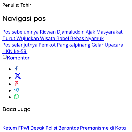
Penulis: Tahir
Navigasi pos
Pos sebelumnya
Ridwan Djamaluddin Ajak Masyarakat
Turut Wujudkan Wisata Babel Bebas Nyamuk
Pos selanjutnya
Pemkot Pangkalpinang Gelar Upacara
HKN ke-58
Komentar
Baca Juga
Ketum FPWI Desak Polisi Berantas Premanisme di Kota