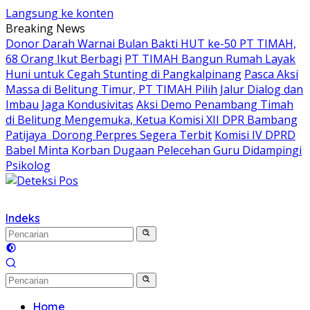
Langsung ke konten
Breaking News
Donor Darah Warnai Bulan Bakti HUT ke-50 PT TIMAH,
68 Orang Ikut Berbagi
PT TIMAH Bangun Rumah Layak
Huni untuk Cegah Stunting di Pangkalpinang
Pasca Aksi
Massa di Belitung Timur, PT TIMAH Pilih Jalur Dialog dan
Imbau Jaga Kondusivitas
Aksi Demo Penambang Timah
di Belitung Mengemuka, Ketua Komisi XII DPR Bambang
Patijaya Dorong Perpres Segera Terbit
Komisi IV DPRD
Babel Minta Korban Dugaan Pelecehan Guru Didampingi
Psikolog
Indeks
Home