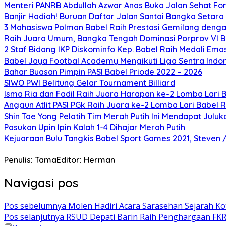
Menteri PANRB Abdullah Azwar Anas Buka Jalan Sehat For
Banjir Hadiah! Buruan Daftar Jalan Santai Bangka Setara
3 Mahasiswa Polman Babel Raih Prestasi Gemilang dengan
Raih Juara Umum, Bangka Tengah Dominasi Porprov VI B
2 Staf Bidang IKP Diskominfo Kep. Babel Raih Medali Emas
Babel Jaya Footbal Academy Mengikuti Liga Sentra Indon
Bahar Buasan Pimpin PASI Babel Priode 2022 – 2026
SIWO PWI Belitung Gelar Tournament Billiard
Isma Ria dan Fadil Raih Juara Harapan ke-2 Lomba Lari 
Anggun Atlit PASI PGk Raih Juara ke-2 Lomba Lari Babel R
Shin Tae Yong Pelatih Tim Merah Putih Ini Mendapat Julu
Pasukan Upin Ipin Kalah 1-4 Dihajar Merah Putih
Kejuaraan Bulu Tangkis Babel Sport Games 2021, Steven 
Penulis: Tama
Editor: Herman
Navigasi pos
Pos sebelumnya
Molen Hadiri Acara Sarasehan Sejarah K
Pos selanjutnya
RSUD Depati Barin Raih Penghargaan FK