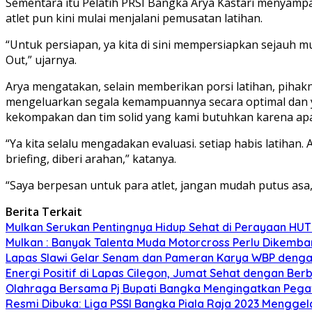
Sementara itu Pelatih PRSI Bangka Arya Kastari menyampa
atlet pun kini mulai menjalani pemusatan latihan.
“Untuk persiapan, ya kita di sini mempersiapkan sejauh 
Out,” ujarnya.
Arya mengatakan, selain memberikan porsi latihan, pihak
mengeluarkan segala kemampuannya secara optimal dan y
kekompakan dan tim solid yang kami butuhkan karena apa
“Ya kita selalu mengadakan evaluasi. setiap habis latihan.
briefing, diberi arahan,” katanya.
“Saya berpesan untuk para atlet, jangan mudah putus asa, 
Berita Terkait
Mulkan Serukan Pentingnya Hidup Sehat di Perayaan HUT 
Mulkan : Banyak Talenta Muda Motorcross Perlu Dikemb
Lapas Slawi Gelar Senam dan Pameran Karya WBP denga
Energi Positif di Lapas Cilegon, Jumat Sehat dengan Ber
Olahraga Bersama Pj Bupati Bangka Mengingatkan Pegaw
Resmi Dibuka: Liga PSSI Bangka Piala Raja 2023 Mengge