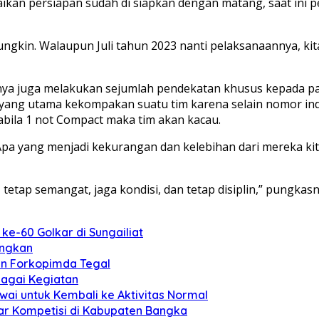
ikan persiapan sudah di siapkan dengan matang, saat ini p
mungkin. Walaupun Juli tahun 2023 nanti pelaksanaannya, k
nya juga melakukan sejumlah pendekatan khusus kepada para
ang utama kekompakan suatu tim karena selain nomor in
bila 1 not Compact maka tim akan kacau.
 Apa yang menjadi kekurangan dan kelebihan dari mereka kita
tetap semangat, jaga kondisi, dan tetap disiplin,” pungkasny
ke-60 Golkar di Sungailiat
angkan
n Forkopimda Tegal
bagai Kegiatan
ai untuk Kembali ke Aktivitas Normal
lar Kompetisi di Kabupaten Bangka