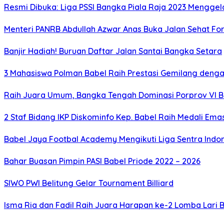
Resmi Dibuka: Liga PSSI Bangka Piala Raja 2023 Mengge
Menteri PANRB Abdullah Azwar Anas Buka Jalan Sehat For
Banjir Hadiah! Buruan Daftar Jalan Santai Bangka Setara
3 Mahasiswa Polman Babel Raih Prestasi Gemilang dengan
Raih Juara Umum, Bangka Tengah Dominasi Porprov VI B
2 Staf Bidang IKP Diskominfo Kep. Babel Raih Medali Emas
Babel Jaya Footbal Academy Mengikuti Liga Sentra Indon
Bahar Buasan Pimpin PASI Babel Priode 2022 – 2026
SIWO PWI Belitung Gelar Tournament Billiard
Isma Ria dan Fadil Raih Juara Harapan ke-2 Lomba Lari 