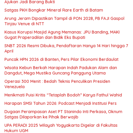
Ajukan Jadi Barang Bukti
Satgas PKH Bongkar Mineral Rare Earth di Batam
Arung Jeram Dipastikan Tampil di PON 2028, PB FAJI Gaspol
Tinjau Venue di NTT
Kasus Korupsi Masjid Agung Memanas: JPU Banding, MAKI
Gugat Praperadilan dan Bidik Eks Bupati
SNBT 2026 Resmi Dibuka, Pendaftaran Hanya 14 Hari hingga 7
April
Puncak HPN 2026 di Banten, Pers Pilar Ekonomi Berdaulat
Wisata Kebun Berkah Harapan Indah Padukan Alam dan
Dangdut, Mega Mustika Guncang Panggung Utama
Operasi 300 Menit : Bedah Teknis Penculikan Presiden
Venezuela
Menikmati Puisi Kritis “Tetaplah Bodoh” Karya Fathul Wahid
Harapan SMSI Tahun 2026: Podcast Menjadi Institusi Pers
Dugaan Perampasan Aset PT Stanindo Inti Perkasa, Oknum
Satgas Dilaporkan ke Pihak Berwajib
UPA PERADI 2025 Wilayah Yogyakarta Digelar di Fakultas
Hukum UGM