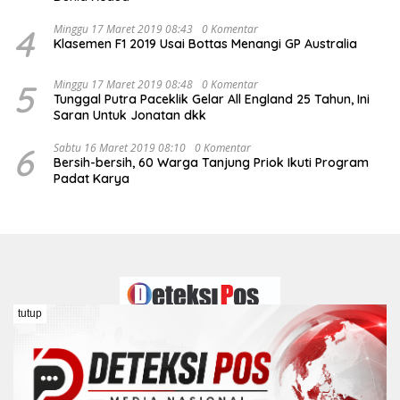
4
Minggu 17 Maret 2019 08:43
0 Komentar
Klasemen F1 2019 Usai Bottas Menangi GP Australia
5
Minggu 17 Maret 2019 08:48
0 Komentar
Tunggal Putra Paceklik Gelar All England 25 Tahun, Ini
Saran Untuk Jonatan dkk
6
Sabtu 16 Maret 2019 08:10
0 Komentar
Bersih-bersih, 60 Warga Tanjung Priok Ikuti Program
Padat Karya
tutup
Redaksi
Kontak
Pedoman Media Siber
Disclaimer