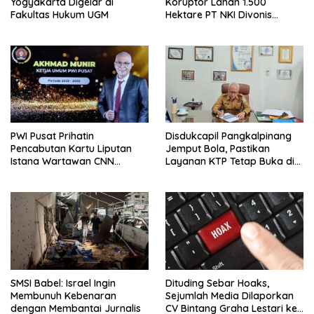
Yogyakarta Digelar di
Koruptor Lahan 1.500
Fakultas Hukum UGM
Hektare PT NKI Divonis
Bersalah
PWI Pusat Prihatin
Disdukcapil Pangkalpinang
Pencabutan Kartu Liputan
Jemput Bola, Pastikan
Istana Wartawan CNN
Layanan KTP Tetap Buka di
Indonesia
Hari Pilkada
SMSI Babel: Israel Ingin
Dituding Sebar Hoaks,
Membunuh Kebenaran
Sejumlah Media Dilaporkan
dengan Membantai Jurnalis
CV Bintang Graha Lestari ke