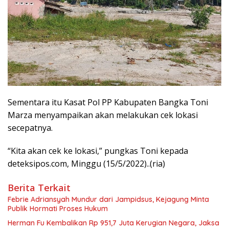
Sementara itu Kasat Pol PP Kabupaten Bangka Toni
Marza menyampaikan akan melakukan cek lokasi
secepatnya.
“Kita akan cek ke lokasi,” pungkas Toni kepada
deteksipos.com, Minggu (15/5/2022)..(ria)
Berita Terkait
Febrie Adriansyah Mundur dari Jampidsus, Kejagung Minta
Publik Hormati Proses Hukum
Herman Fu Kembalikan Rp 951,7 Juta Kerugian Negara, Jaksa