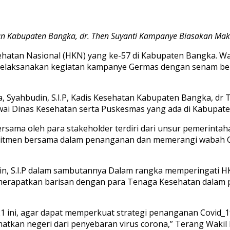
tan Kabupaten Bangka, dr. Then Suyanti Kampanye Biasakan Ma
hatan Nasional (HKN) yang ke-57 di Kabupaten Bangka. Wa
melaksanakan kegiatan kampanye Germas dengan senam ber
a, Syahbudin, S.I.P, Kadis Kesehatan Kabupaten Bangka, dr 
awai Dinas Kesehatan serta Puskesmas yang ada di Kabupate
ama oleh para stakeholder terdiri dari unsur pemerintah
omitmen bersama dalam penanganan dan memerangi wabah 
in, S.I.P dalam sambutannya Dalam rangka memperingati HK
erapatkan barisan dengan para Tenaga Kesehatan dalam p
 ini, agar dapat memperkuat strategi penanganan Covid_19
atkan negeri dari penyebaran virus corona,” Terang Wakil