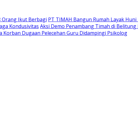
 Orang Ikut Berbagi
PT TIMAH Bangun Rumah Layak Huni u
Jaga Kondusivitas
Aksi Demo Penambang Timah di Belitung
ta Korban Dugaan Pelecehan Guru Didampingi Psikolog