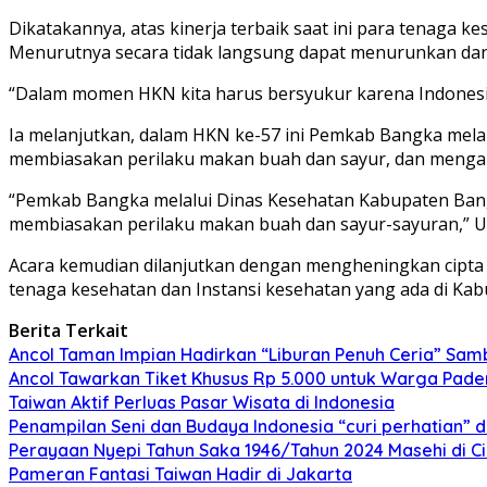
Dikatakannya, atas kinerja terbaik saat ini para tenaga
Menurutnya secara tidak langsung dapat menurunkan dan
“Dalam momen HKN kita harus bersyukur karena Indonesia 
Ia melanjutkan, dalam HKN ke-57 ini Pemkab Bangka me
membiasakan perilaku makan buah dan sayur, dan mengan
“Pemkab Bangka melalui Dinas Kesehatan Kabupaten Ban
membiasakan perilaku makan buah dan sayur-sayuran,” 
Acara kemudian dilanjutkan dengan mengheningkan cipt
tenaga kesehatan dan Instansi kesehatan yang ada di Ka
Berita Terkait
Ancol Taman Impian Hadirkan “Liburan Penuh Ceria” Sam
Ancol Tawarkan Tiket Khusus Rp 5.000 untuk Warga Pade
Taiwan Aktif Perluas Pasar Wisata di Indonesia
Penampilan Seni dan Budaya Indonesia “curi perhatian” 
Perayaan Nyepi Tahun Saka 1946/Tahun 2024 Masehi di C
Pameran Fantasi Taiwan Hadir di Jakarta