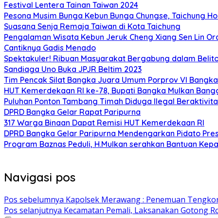
Festival Lentera Tainan Taiwan 2024
Pesona Musim Bunga Kebun Bunga Chungse, Taichung Hou
Suasana Senja Remaja Taiwan di Kota Taichung
Pengalaman Wisata Kebun Jeruk Cheng Xiang Sen Lin Or
Cantiknya Gadis Menado
Spektakuler! Ribuan Masyarakat Bergabung dalam Beliton
Sandiaga Uno Buka JPJR Beltim 2023
Tim Pencak Silat Bangka Juara Umum Porprov VI Bangka
HUT Kemerdekaan RI ke-78, Bupati Bangka Mulkan Ban
Puluhan Ponton Tambang Timah Diduga Ilegal Beraktivitas
DPRD Bangka Gelar Rapat Paripurna
317 Warga Binaan Dapat Remisi HUT Kemerdekaan RI
DPRD Bangka Gelar Paripurna Mendengarkan Pidato Pre
Program Baznas Peduli, H.Mulkan serahkan Bantuan K
Navigasi pos
Pos sebelumnya
Kapolsek Merawang : Penemuan Tengkor
Pos selanjutnya
Kecamatan Pemali, Laksanakan Gotong Ro