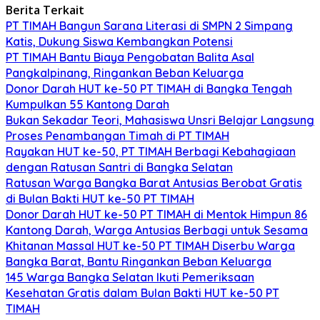
Berita Terkait
PT TIMAH Bangun Sarana Literasi di SMPN 2 Simpang
Katis, Dukung Siswa Kembangkan Potensi
PT TIMAH Bantu Biaya Pengobatan Balita Asal
Pangkalpinang, Ringankan Beban Keluarga
Donor Darah HUT ke-50 PT TIMAH di Bangka Tengah
Kumpulkan 55 Kantong Darah
Bukan Sekadar Teori, Mahasiswa Unsri Belajar Langsung
Proses Penambangan Timah di PT TIMAH
Rayakan HUT ke-50, PT TIMAH Berbagi Kebahagiaan
dengan Ratusan Santri di Bangka Selatan
Ratusan Warga Bangka Barat Antusias Berobat Gratis
di Bulan Bakti HUT ke-50 PT TIMAH
Donor Darah HUT ke-50 PT TIMAH di Mentok Himpun 86
Kantong Darah, Warga Antusias Berbagi untuk Sesama
Khitanan Massal HUT ke-50 PT TIMAH Diserbu Warga
Bangka Barat, Bantu Ringankan Beban Keluarga
145 Warga Bangka Selatan Ikuti Pemeriksaan
Kesehatan Gratis dalam Bulan Bakti HUT ke-50 PT
TIMAH