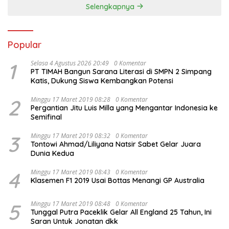
Selengkapnya
Popular
1
Selasa 4 Agustus 2026 20:49
0 Komentar
PT TIMAH Bangun Sarana Literasi di SMPN 2 Simpang
Katis, Dukung Siswa Kembangkan Potensi
2
Minggu 17 Maret 2019 08:28
0 Komentar
Pergantian Jitu Luis Milla yang Mengantar Indonesia ke
Semifinal
3
Minggu 17 Maret 2019 08:32
0 Komentar
Tontowi Ahmad/Liliyana Natsir Sabet Gelar Juara
Dunia Kedua
4
Minggu 17 Maret 2019 08:43
0 Komentar
Klasemen F1 2019 Usai Bottas Menangi GP Australia
5
Minggu 17 Maret 2019 08:48
0 Komentar
Tunggal Putra Paceklik Gelar All England 25 Tahun, Ini
Saran Untuk Jonatan dkk