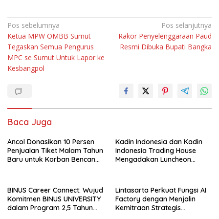
Navigasi
Pos sebelumnya
Pos selanjutnya
Ketua MPW OMBB Sumut
Rakor Penyelenggaraan Paud
pos
Tegaskan Semua Pengurus
Resmi Dibuka Bupati Bangka
MPC se Sumut Untuk Lapor ke
Kesbangpol
Baca Juga
Ancol Donasikan 10 Persen
Kadin Indonesia dan Kadin
Penjualan Tiket Malam Tahun
Indonesia Trading House
Baru untuk Korban Bencana
Mengadakan Luncheon
di Sumatra
Meeting Bersama dengan
The Singapore Malay
Chamber of Commerce and
BINUS Career Connect: Wujud
Lintasarta Perkuat Fungsi AI
Industry (SMCCI)
Komitmen BINUS UNIVERSITY
Factory dengan Menjalin
dalam Program 2,5 Tahun
Kemitraan Strategis
Kuliah Langsung Gapai Karir
bersama 6Estates