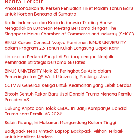
Berita Terkait
Ancol Donasikan 10 Persen Penjualan Tiket Malam Tahun Baru
untuk Korban Bencana di Sumatra
Kadin Indonesia dan Kadin Indonesia Trading House
Mengadakan Luncheon Meeting Bersama dengan The
Singapore Malay Chamber of Commerce and Industry (SMCCI)
BINUS Career Connect: Wujud Komitmen BINUS UNIVERSITY
dalam Program 2,5 Tahun Kuliah Langsung Gapai Karir
Lintasarta Perkuat Fungsi AI Factory dengan Menjalin
Kemitraan Strategis bersama 6Estates
BINUS UNIVERSITY Naik 20 Peringkat Se-Asia dalam
Pemeringkatan QS World University Rankings Asia
CCTV AI Generasi Ketiga untuk Keamanan yang Lebih Cerdas
Bitcoin Sentuh Rekor Baru Usai Donald Trump Menang Pemilu
Presiden AS
Dukung Kripto dan Tolak CBDC, Ini Janji Kampanye Donald
Trump saat Pemilu AS 2024!
Selain Pisang, Ini Makanan Mengandung Kalium Tinggi
Bodypack Neos Vintech Laptop Backpack: Pilihan Terbaik
untuk Mobilitas Modern