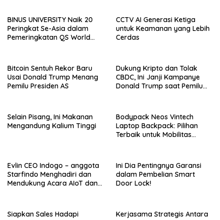
BINUS UNIVERSITY Naik 20
CCTV AI Generasi Ketiga
Peringkat Se-Asia dalam
untuk Keamanan yang Lebih
Pemeringkatan QS World
Cerdas
University Rankings Asia
Bitcoin Sentuh Rekor Baru
Dukung Kripto dan Tolak
Usai Donald Trump Menang
CBDC, Ini Janji Kampanye
Pemilu Presiden AS
Donald Trump saat Pemilu
AS 2024!
Selain Pisang, Ini Makanan
Bodypack Neos Vintech
Mengandung Kalium Tinggi
Laptop Backpack: Pilihan
Terbaik untuk Mobilitas
Modern
Evlin CEO Indogo – anggota
Ini Dia Pentingnya Garansi
Starfindo Menghadiri dan
dalam Pembelian Smart
Mendukung Acara AIoT dan
Door Lock!
EVTech oleh Arrow.id
Siapkan Sales Hadapi
Kerjasama Strategis Antara