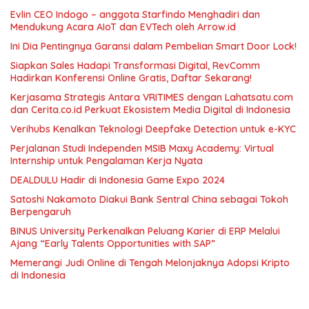
Evlin CEO Indogo – anggota Starfindo Menghadiri dan
Mendukung Acara AIoT dan EVTech oleh Arrow.id
Ini Dia Pentingnya Garansi dalam Pembelian Smart Door Lock!
Siapkan Sales Hadapi Transformasi Digital, RevComm
Hadirkan Konferensi Online Gratis, Daftar Sekarang!
Kerjasama Strategis Antara VRITIMES dengan Lahatsatu.com
dan Cerita.co.id Perkuat Ekosistem Media Digital di Indonesia
Verihubs Kenalkan Teknologi Deepfake Detection untuk e-KYC
Perjalanan Studi Independen MSIB Maxy Academy: Virtual
Internship untuk Pengalaman Kerja Nyata
DEALDULU Hadir di Indonesia Game Expo 2024
Satoshi Nakamoto Diakui Bank Sentral China sebagai Tokoh
Berpengaruh
BINUS University Perkenalkan Peluang Karier di ERP Melalui
Ajang “Early Talents Opportunities with SAP”
Memerangi Judi Online di Tengah Melonjaknya Adopsi Kripto
di Indonesia