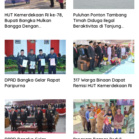
HUT Kemerdekaan RI ke-78,
Puluhan Ponton Tambang
Bupati Bangka Mulkan
Timah Diduga Ilegal
Bangga Dengan
Beraktivitas di Tanjung
Membludaknya Penonton
Kelabat Laut Belinyu
Pawai Karnaval
DPRD Bangka Gelar Rapat
317 Warga Binaan Dapat
Paripurna
Remisi HUT Kemerdekaan RI