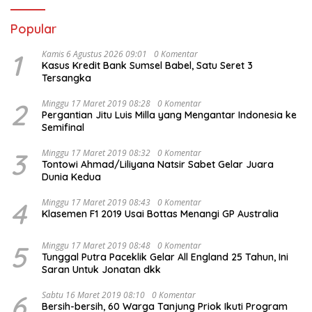
Popular
1
Kamis 6 Agustus 2026 09:01
0 Komentar
Kasus Kredit Bank Sumsel Babel, Satu Seret 3
Tersangka
2
Minggu 17 Maret 2019 08:28
0 Komentar
Pergantian Jitu Luis Milla yang Mengantar Indonesia ke
Semifinal
3
Minggu 17 Maret 2019 08:32
0 Komentar
Tontowi Ahmad/Liliyana Natsir Sabet Gelar Juara
Dunia Kedua
4
Minggu 17 Maret 2019 08:43
0 Komentar
Klasemen F1 2019 Usai Bottas Menangi GP Australia
5
Minggu 17 Maret 2019 08:48
0 Komentar
Tunggal Putra Paceklik Gelar All England 25 Tahun, Ini
Saran Untuk Jonatan dkk
6
Sabtu 16 Maret 2019 08:10
0 Komentar
Bersih-bersih, 60 Warga Tanjung Priok Ikuti Program