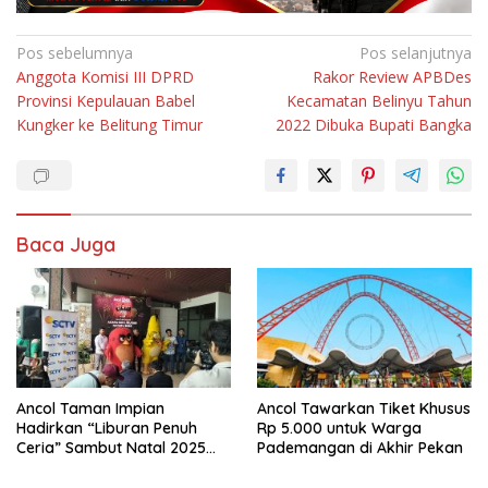
Navigasi
Pos sebelumnya
Pos selanjutnya
Anggota Komisi III DPRD
Rakor Review APBDes
pos
Provinsi Kepulauan Babel
Kecamatan Belinyu Tahun
Kungker ke Belitung Timur
2022 Dibuka Bupati Bangka
Baca Juga
Ancol Taman Impian
Ancol Tawarkan Tiket Khusus
Hadirkan “Liburan Penuh
Rp 5.000 untuk Warga
Ceria” Sambut Natal 2025
Pademangan di Akhir Pekan
dan Tahun Baru 2026