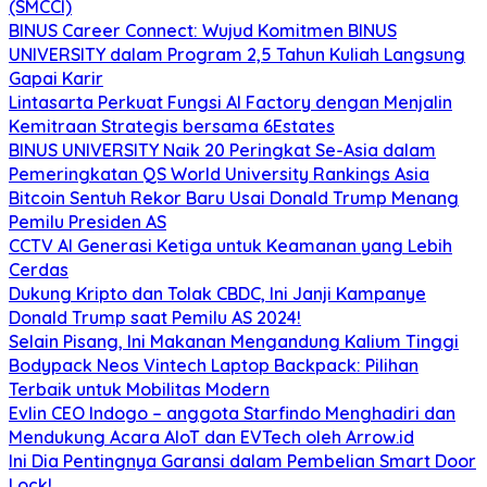
(SMCCI)
BINUS Career Connect: Wujud Komitmen BINUS
UNIVERSITY dalam Program 2,5 Tahun Kuliah Langsung
Gapai Karir
Lintasarta Perkuat Fungsi AI Factory dengan Menjalin
Kemitraan Strategis bersama 6Estates
BINUS UNIVERSITY Naik 20 Peringkat Se-Asia dalam
Pemeringkatan QS World University Rankings Asia
Bitcoin Sentuh Rekor Baru Usai Donald Trump Menang
Pemilu Presiden AS
CCTV AI Generasi Ketiga untuk Keamanan yang Lebih
Cerdas
Dukung Kripto dan Tolak CBDC, Ini Janji Kampanye
Donald Trump saat Pemilu AS 2024!
Selain Pisang, Ini Makanan Mengandung Kalium Tinggi
Bodypack Neos Vintech Laptop Backpack: Pilihan
Terbaik untuk Mobilitas Modern
Evlin CEO Indogo – anggota Starfindo Menghadiri dan
Mendukung Acara AIoT dan EVTech oleh Arrow.id
Ini Dia Pentingnya Garansi dalam Pembelian Smart Door
Lock!