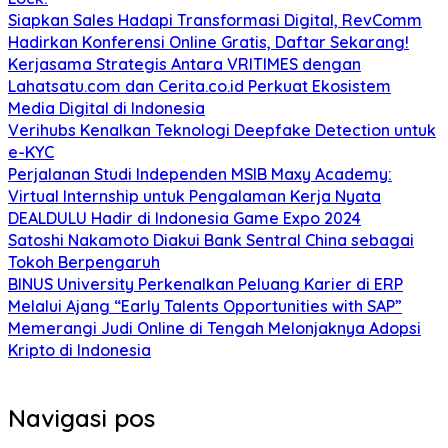
Siapkan Sales Hadapi Transformasi Digital, RevComm
Hadirkan Konferensi Online Gratis, Daftar Sekarang!
Kerjasama Strategis Antara VRITIMES dengan
Lahatsatu.com dan Cerita.co.id Perkuat Ekosistem
Media Digital di Indonesia
Verihubs Kenalkan Teknologi Deepfake Detection untuk
e-KYC
Perjalanan Studi Independen MSIB Maxy Academy:
Virtual Internship untuk Pengalaman Kerja Nyata
DEALDULU Hadir di Indonesia Game Expo 2024
Satoshi Nakamoto Diakui Bank Sentral China sebagai
Tokoh Berpengaruh
BINUS University Perkenalkan Peluang Karier di ERP
Melalui Ajang “Early Talents Opportunities with SAP”
Memerangi Judi Online di Tengah Melonjaknya Adopsi
Kripto di Indonesia
Navigasi pos