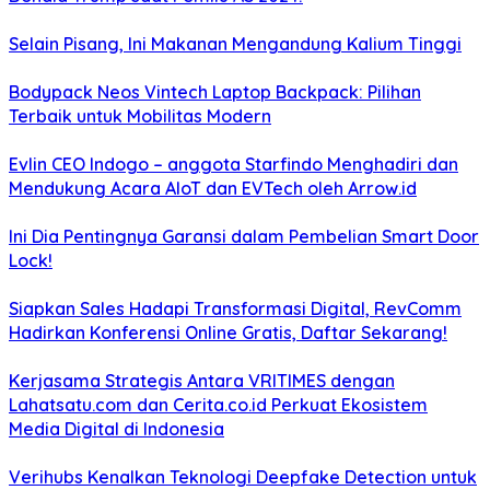
Selain Pisang, Ini Makanan Mengandung Kalium Tinggi
Bodypack Neos Vintech Laptop Backpack: Pilihan
Terbaik untuk Mobilitas Modern
Evlin CEO Indogo – anggota Starfindo Menghadiri dan
Mendukung Acara AIoT dan EVTech oleh Arrow.id
Ini Dia Pentingnya Garansi dalam Pembelian Smart Door
Lock!
Siapkan Sales Hadapi Transformasi Digital, RevComm
Hadirkan Konferensi Online Gratis, Daftar Sekarang!
Kerjasama Strategis Antara VRITIMES dengan
Lahatsatu.com dan Cerita.co.id Perkuat Ekosistem
Media Digital di Indonesia
Verihubs Kenalkan Teknologi Deepfake Detection untuk