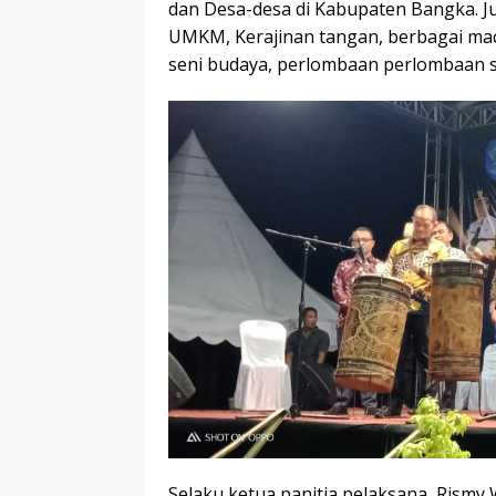
dan Desa-desa di Kabupaten Bangka. J
UMKM, Kerajinan tangan, berbagai mac
seni budaya, perlombaan perlombaan sen
Selaku ketua panitia pelaksana, Rismy