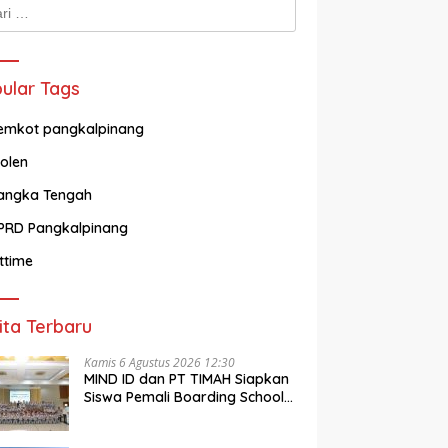
k:
ular Tags
emkot pangkalpinang
olen
angka Tengah
PRD Pangkalpinang
ittime
ita Terbaru
Kamis 6 Agustus 2026 12:30
MIND ID dan PT TIMAH Siapkan
Siswa Pemali Boarding School
Tembus Kampus Impian Lewat
MINDucation