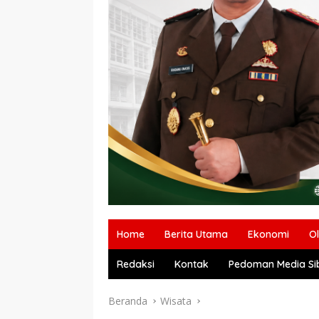
Home
Berita Utama
Ekonomi
O
Redaksi
Kontak
Pedoman Media Si
Beranda
Wisata