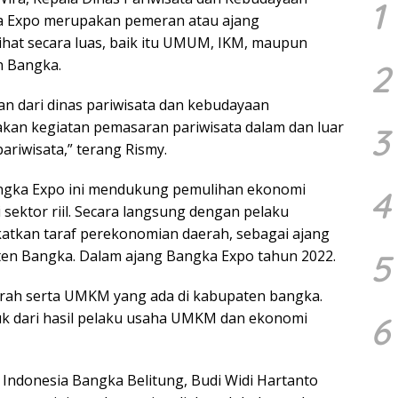
1
a Expo merupakan pemeran atau ajang
hat secara luas, baik itu UMUM, IKM, maupun
n Bangka.
2
n dari dinas pariwisata dan kebudayaan
kan kegiatan pemasaran pariwisata dalam dan luar
3
pariwisata,” terang Rismy.
angka Expo ini mendukung pemulihan ekonomi
4
ektor riil. Secara langsung dengan pelaku
katkan taraf perekonomian daerah, sebagai ajang
5
n Bangka. Dalam ajang Bangka Expo tahun 2022.
ah serta UMKM yang ada di kabupaten bangka.
uk dari hasil pelaku usaha UMKM dan ekonomi
6
 Indonesia Bangka Belitung, Budi Widi Hartanto