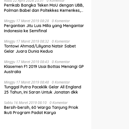
Rabu 22 April 2026 23:51
0 Komentar
Pemkab Bangka Teken MoU dengan UBB,
Polman Babel dan Poltekkes Kemenkes,
Fokus Tingkatkan SDM
Minggu 17 Maret 2019 08:28
0 Komentar
Pergantian Jitu Luis Milla yang Mengantar
Indonesia ke Semifinal
Minggu 17 Maret 2019 08:32
0 Komentar
Tontowi Ahmad/Liliyana Natsir Sabet
Gelar Juara Dunia Kedua
Minggu 17 Maret 2019 08:43
0 Komentar
Klasemen F1 2019 Usai Bottas Menangi GP
Australia
Minggu 17 Maret 2019 08:48
0 Komentar
Tunggal Putra Paceklik Gelar All England
25 Tahun, Ini Saran Untuk Jonatan dkk
Sabtu 16 Maret 2019 08:10
0 Komentar
Bersih-bersih, 60 Warga Tanjung Priok
Ikuti Program Padat Karya