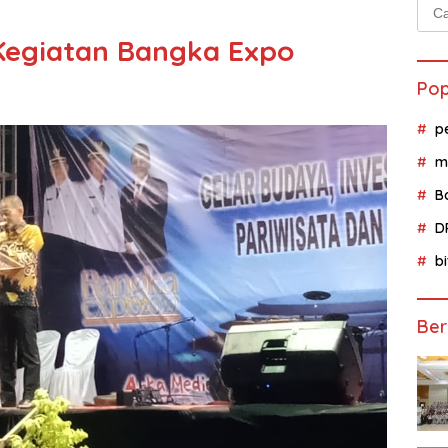
Cari
untu
Kegiatan Bangka Expo
Pop
p
m
B
D
b
Ber