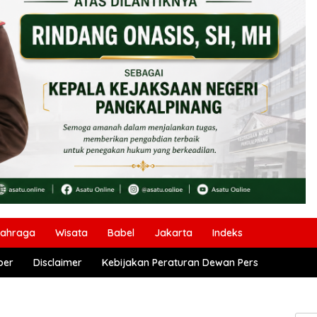
lahraga
Wisata
Babel
Jakarta
Indeks
ber
Disclaimer
Kebijakan Peraturan Dewan Pers