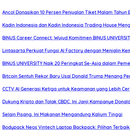
Ancol Donasikan 10 Persen Penjualan Tiket Malam Tahun
Kadin Indonesia dan Kadin Indonesia Trading House M
BINUS Career Connect: Wujud Komitmen BINUS UNIVERSIT
Lintasarta Perkuat Fungsi AI Factory dengan Menjalin K
BINUS UNIVERSITY Naik 20 Peringkat Se-Asia dalam Peme
Bitcoin Sentuh Rekor Baru Usai Donald Trump Menang Pe
CCTV AI Generasi Ketiga untuk Keamanan yang Lebih Ce
Dukung Kripto dan Tolak CBDC, Ini Janji Kampanye Donal
Selain Pisang, Ini Makanan Mengandung Kalium Tinggi
Bodypack Neos Vintech Laptop Backpack: Pilihan Terbaik