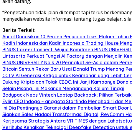
akan datang.
“Pengetahuan tidak jalan di tempat tapi terus berkembang
menyediakan website informasi tentang tugas belajar, sila
Berita Terkait
Ancol Donasikan 10 Persen Penjualan Tiket Malam Tahun
Kadin Indonesia dan Kadin Indonesia Trading House M
BINUS Career Connect: Wujud Komitmen BINUS UNIVERSIT
Lintasarta Perkuat Fungsi AI Factory dengan Menjalin K
BINUS UNIVERSITY Naik 20 Peringkat Se-Asia dalam Peme
Bitcoin Sentuh Rekor Baru Usai Donald Trump Menang Pe
CCTV AI Generasi Ketiga untuk Keamanan yang Lebih Ce
Dukung Kripto dan Tolak CBDC, Ini Janji Kampanye Donal
Selain Pisang, Ini Makanan Mengandung Kalium Tinggi
Bodypack Neos Vintech Laptop Backpack: Pilihan Terbaik
Evlin CEO Indogo – anggota Starfindo Menghadiri dan Me
Ini Dia Pentingnya Garansi dalam Pembelian Smart Door 
Siapkan Sales Hadapi Transformasi Digital, RevComm Had
Kerjasama Strategis Antara VRITIMES dengan Lahatsatu.co
Verihubs Kenalkan Teknologi Deepfake Detection untuk 