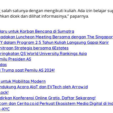
 salah satunya dengan mengikuti kuliah. Ada izin belajar s
hkan dicek dan dilihat informasinya,” paparnya.
 Baru untuk Korban Bencana di Sumatra
engadakan Luncheon Meeting Bersama dengan The Singapo
Y dalam Program 2,5 Tahun Kuliah Langsung Gapai Karir
emitraan Strategis bersama 6Estates
ringkatan QS World University Rankings Asia
milu Presiden AS
rdas
d Trump saat Pemilu AS 2024!
 untuk Mobilitas Modern
ndukung Acara AIoT dan EVTech oleh Arrow.id
Lock!
irkan Konferensi Online Gratis, Daftar Sekarang!
m dan Cerita.co.id Perkuat Ekosistem Media Digital di In
e-KYC