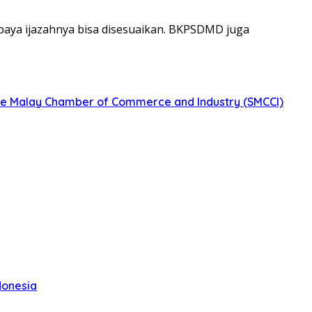
upaya ijazahnya bisa disesuaikan. BKPSDMD juga
re Malay Chamber of Commerce and Industry (SMCCI)
donesia