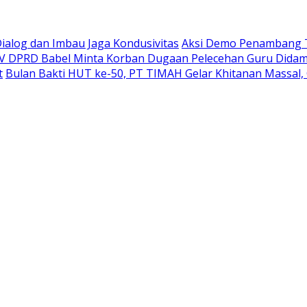
Dialog dan Imbau Jaga Kondusivitas
Aksi Demo Penambang T
IV DPRD Babel Minta Korban Dugaan Pelecehan Guru Didam
t
Bulan Bakti HUT ke-50, PT TIMAH Gelar Khitanan Massal, 