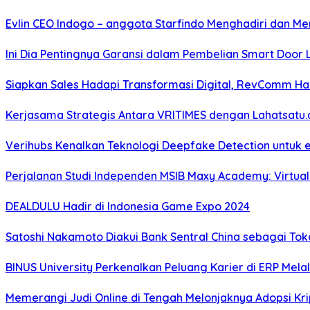
Evlin CEO Indogo – anggota Starfindo Menghadiri dan Me
Ini Dia Pentingnya Garansi dalam Pembelian Smart Door 
Siapkan Sales Hadapi Transformasi Digital, RevComm Had
Kerjasama Strategis Antara VRITIMES dengan Lahatsatu.co
Verihubs Kenalkan Teknologi Deepfake Detection untuk 
Perjalanan Studi Independen MSIB Maxy Academy: Virtual
DEALDULU Hadir di Indonesia Game Expo 2024
Satoshi Nakamoto Diakui Bank Sentral China sebagai To
BINUS University Perkenalkan Peluang Karier di ERP Melalu
Memerangi Judi Online di Tengah Melonjaknya Adopsi Krip