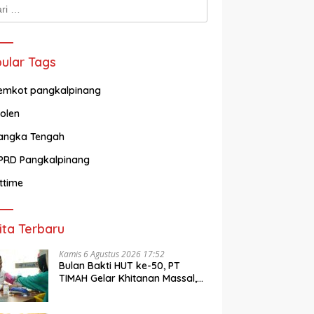
k:
ular Tags
emkot pangkalpinang
olen
angka Tengah
PRD Pangkalpinang
ittime
ita Terbaru
Kamis 6 Agustus 2026 17:52
Bulan Bakti HUT ke-50, PT
TIMAH Gelar Khitanan Massal,
Cek Kesehatan Gratis hingga
Donor Darah di Jakarta