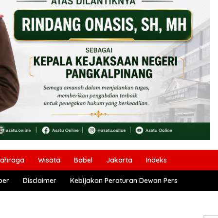
lahraga
Wisata
Babel
Jakarta
Indeks
ber
Disclaimer
Kebijakan Peraturan Dewan Pers