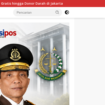
arta
MIND ID dan PT TIMAH Siapkan Siswa Pemali Boa