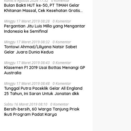
Kamis 6 Agustus 2026 17:52
0 Komentar
Bulan Bakti HUT ke-50, PT TIMAH Gelar
Khitanan Massal, Cek Kesehatan Gratis
hingga Donor Darah di Jakarta
Minggu 17 Maret 2019 08:28
0 Komentar
Pergantian Jitu Luis Milla yang Mengantar
Indonesia ke Semifinal
Minggu 17 Maret 2019 08:32
0 Komentar
Tontowi Ahmad/Liliyana Natsir Sabet
Gelar Juara Dunia Kedua
Minggu 17 Maret 2019 08:43
0 Komentar
Klasemen F1 2019 Usai Bottas Menangi GP
Australia
Minggu 17 Maret 2019 08:48
0 Komentar
Tunggal Putra Paceklik Gelar All England
25 Tahun, Ini Saran Untuk Jonatan dkk
Sabtu 16 Maret 2019 08:10
0 Komentar
Bersih-bersih, 60 Warga Tanjung Priok
Ikuti Program Padat Karya