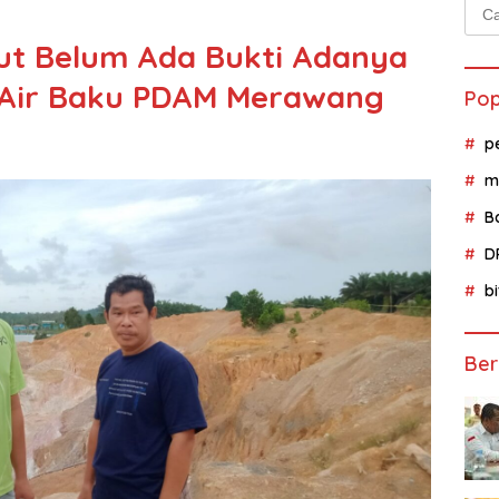
Cari
untu
t Belum Ada Bukti Adanya
Air Baku PDAM Merawang
Pop
p
m
B
D
b
Ber