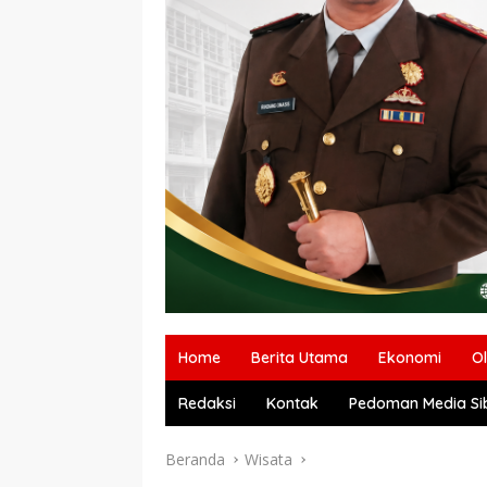
Home
Berita Utama
Ekonomi
O
Redaksi
Kontak
Pedoman Media Si
Beranda
Wisata