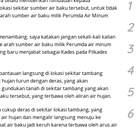
nya selalu memberikan himbauan kepada
1
kasi sekitar sumber air baku tersebut, untuk tidak
arah sumber air baku milik Perumda Air Minum
2
menambang, saya katakan jangan sekali-kali kalian
ke arah sumber air baku milik Perumda air minum
3
yang baru menjabat sebagai Kades pada Pilkades
4
 pantauan langsung di lokasi sekitar tambang
t hujan turun dengan deras, yang akan
5
 gundukan tanah di sekitar tambang yang akan
ku tersebut, yang terbawa oleh aliran air hujan.
6
 cukup deras di sekitar lokasi tambang, yang
air hujan dan mengalir langsung menuju ke
at air baku jadi keruh karena terbawa oleh arus air