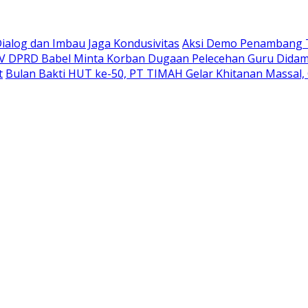
Dialog dan Imbau Jaga Kondusivitas
Aksi Demo Penambang T
IV DPRD Babel Minta Korban Dugaan Pelecehan Guru Didam
t
Bulan Bakti HUT ke-50, PT TIMAH Gelar Khitanan Massal, 