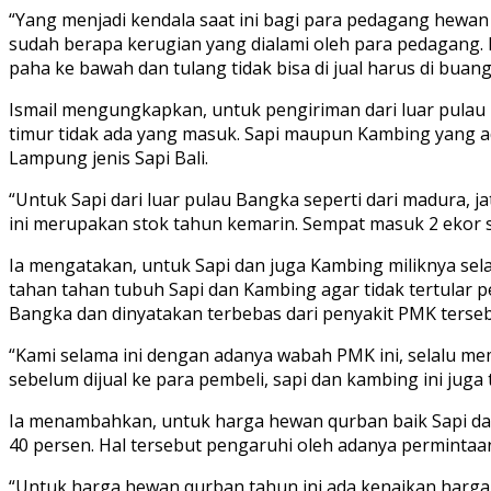
“Yang menjadi kendala saat ini bagi para pedagang hewan
sudah berapa kerugian yang dialami oleh para pedagang. K
paha ke bawah dan tulang tidak bisa di jual harus di buang
Ismail mengungkapkan, untuk pengiriman dari luar pulau 
timur tidak ada yang masuk. Sapi maupun Kambing yang ada 
Lampung jenis Sapi Bali.
“Untuk Sapi dari luar pulau Bangka seperti dari madura, 
ini merupakan stok tahun kemarin. Sempat masuk 2 ekor sapi
Ia mengatakan, untuk Sapi dan juga Kambing miliknya se
tahan tahan tubuh Sapi dan Kambing agar tidak tertular p
Bangka dan dinyatakan terbebas dari penyakit PMK terseb
“Kami selama ini dengan adanya wabah PMK ini, selalu me
sebelum dijual ke para pembeli, sapi dan kambing ini juga
Ia menambahkan, untuk harga hewan qurban baik Sapi dan
40 persen. Hal tersebut pengaruhi oleh adanya permintaan
“Untuk harga hewan qurban tahun ini ada kenaikan harga