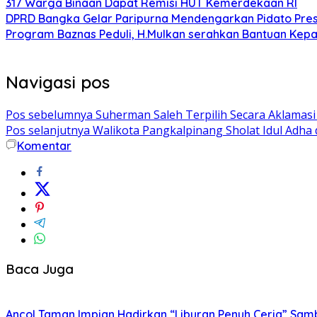
317 Warga Binaan Dapat Remisi HUT Kemerdekaan RI
DPRD Bangka Gelar Paripurna Mendengarkan Pidato Pre
Program Baznas Peduli, H.Mulkan serahkan Bantuan K
Navigasi pos
Pos sebelumnya
Suherman Saleh Terpilih Secara Aklamasi
Pos selanjutnya
Walikota Pangkalpinang Sholat Idul Adha
Komentar
Baca Juga
Ancol Taman Impian Hadirkan “Liburan Penuh Ceria” Sam