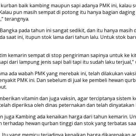
 kurban baik kambing maupun sapi adanya PMK ini, kalau s
alau pun masih sempat di potong itu hanya bagian daging s
,” terangnya.
Bangka pada tahun ini sangat sedikit, dan itu hanya masih
saat ini, itupun stok lama dari tahun lalu. Untuk stok bar
jatim kemarin sempat di stop pengiriman sapinya untuk ke 
 dari lampung jenis sapi bali tapi itu sudah laku terjual,”
lama ada wabah PMK yang merebak ini, telah dilakukan vak
enyakit PMK ini. Dan sebelum di jual ke pembeli hewan qur
ut.
mberikan vitamin dan juga vaksin, agar terciptanya sistem
 telah diperiksa oleh dinas peternakan dan telah dinyatakan
 juga Kambing ada kenaikan harga dari tahun kemarin. Unt
 terhadap hewan qurban tinggi dan stok yang terbatas saat 
. Itu yang memicu terjadinya kenaikan harga dikarenakan 