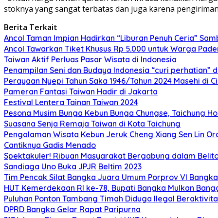
stoknya yang sangat terbatas dan juga karena pengiriman
Berita Terkait
Ancol Taman Impian Hadirkan “Liburan Penuh Ceria” Sam
Ancol Tawarkan Tiket Khusus Rp 5.000 untuk Warga Pade
Taiwan Aktif Perluas Pasar Wisata di Indonesia
Penampilan Seni dan Budaya Indonesia “curi perhatian” 
Perayaan Nyepi Tahun Saka 1946/Tahun 2024 Masehi di C
Pameran Fantasi Taiwan Hadir di Jakarta
Festival Lentera Tainan Taiwan 2024
Pesona Musim Bunga Kebun Bunga Chungse, Taichung Hou
Suasana Senja Remaja Taiwan di Kota Taichung
Pengalaman Wisata Kebun Jeruk Cheng Xiang Sen Lin Or
Cantiknya Gadis Menado
Spektakuler! Ribuan Masyarakat Bergabung dalam Beliton
Sandiaga Uno Buka JPJR Beltim 2023
Tim Pencak Silat Bangka Juara Umum Porprov VI Bangka
HUT Kemerdekaan RI ke-78, Bupati Bangka Mulkan Ban
Puluhan Ponton Tambang Timah Diduga Ilegal Beraktivitas
DPRD Bangka Gelar Rapat Paripurna