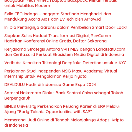
Bodypack Neos Vintech Laptop Backpack: Pilihan Terbaik
untuk Mobilitas Modern
Evlin CEO Indogo – anggota Starfindo Menghadiri dan
Mendukung Acara AIoT dan EVTech oleh Arrow.id
Ini Dia Pentingnya Garansi dalam Pembelian Smart Door Lock!
Siapkan Sales Hadapi Transformasi Digital, RevComm
Hadirkan Konferensi Online Gratis, Daftar Sekarang!
Kerjasama Strategis Antara VRITIMES dengan Lahatsatu.com
dan Cerita.co.id Perkuat Ekosistem Media Digital di Indonesia
Verihubs Kenalkan Teknologi Deepfake Detection untuk e-KYC
Perjalanan Studi Independen MSIB Maxy Academy: Virtual
Internship untuk Pengalaman Kerja Nyata
DEALDULU Hadir di Indonesia Game Expo 2024
Satoshi Nakamoto Diakui Bank Sentral China sebagai Tokoh
Berpengaruh
BINUS University Perkenalkan Peluang Karier di ERP Melalui
Ajang “Early Talents Opportunities with SAP”
Memerangi Judi Online di Tengah Melonjaknya Adopsi Kripto
di Indonesia