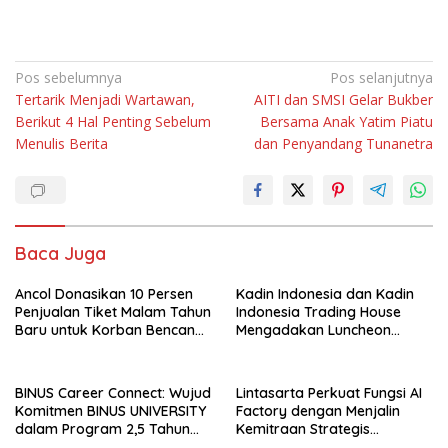
Navigasi
Pos sebelumnya
Pos selanjutnya
Tertarik Menjadi Wartawan,
AITI dan SMSI Gelar Bukber
pos
Berikut 4 Hal Penting Sebelum
Bersama Anak Yatim Piatu
Menulis Berita
dan Penyandang Tunanetra
Baca Juga
Ancol Donasikan 10 Persen
Kadin Indonesia dan Kadin
Penjualan Tiket Malam Tahun
Indonesia Trading House
Baru untuk Korban Bencana
Mengadakan Luncheon
di Sumatra
Meeting Bersama dengan
The Singapore Malay
Chamber of Commerce and
BINUS Career Connect: Wujud
Lintasarta Perkuat Fungsi AI
Industry (SMCCI)
Komitmen BINUS UNIVERSITY
Factory dengan Menjalin
dalam Program 2,5 Tahun
Kemitraan Strategis
Kuliah Langsung Gapai Karir
bersama 6Estates