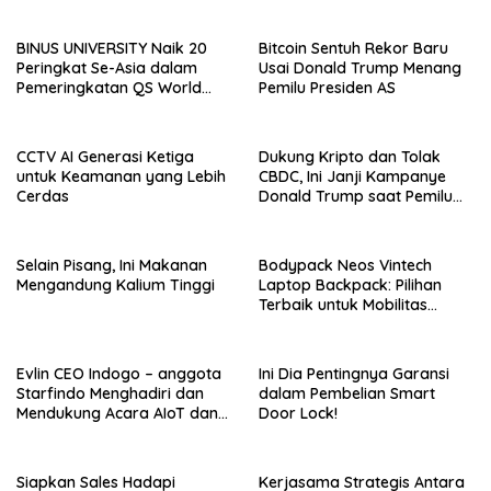
BINUS UNIVERSITY Naik 20
Bitcoin Sentuh Rekor Baru
Peringkat Se-Asia dalam
Usai Donald Trump Menang
Pemeringkatan QS World
Pemilu Presiden AS
University Rankings Asia
CCTV AI Generasi Ketiga
Dukung Kripto dan Tolak
untuk Keamanan yang Lebih
CBDC, Ini Janji Kampanye
Cerdas
Donald Trump saat Pemilu
AS 2024!
Selain Pisang, Ini Makanan
Bodypack Neos Vintech
Mengandung Kalium Tinggi
Laptop Backpack: Pilihan
Terbaik untuk Mobilitas
Modern
Evlin CEO Indogo – anggota
Ini Dia Pentingnya Garansi
Starfindo Menghadiri dan
dalam Pembelian Smart
Mendukung Acara AIoT dan
Door Lock!
EVTech oleh Arrow.id
Siapkan Sales Hadapi
Kerjasama Strategis Antara