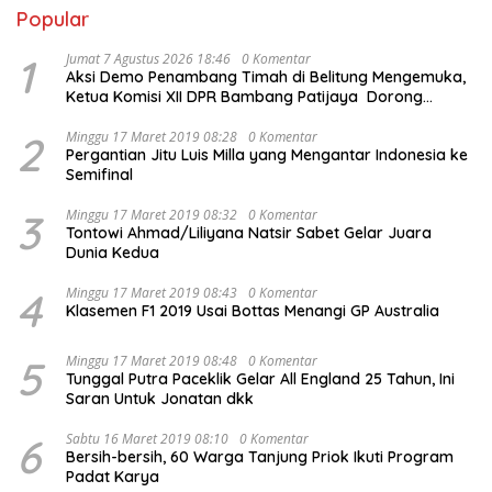
Popular
1
Jumat 7 Agustus 2026 18:46
0 Komentar
Aksi Demo Penambang Timah di Belitung Mengemuka,
Ketua Komisi XII DPR Bambang Patijaya Dorong
Perpres Segera Terbit
2
Minggu 17 Maret 2019 08:28
0 Komentar
Pergantian Jitu Luis Milla yang Mengantar Indonesia ke
Semifinal
3
Minggu 17 Maret 2019 08:32
0 Komentar
Tontowi Ahmad/Liliyana Natsir Sabet Gelar Juara
Dunia Kedua
4
Minggu 17 Maret 2019 08:43
0 Komentar
Klasemen F1 2019 Usai Bottas Menangi GP Australia
5
Minggu 17 Maret 2019 08:48
0 Komentar
Tunggal Putra Paceklik Gelar All England 25 Tahun, Ini
Saran Untuk Jonatan dkk
6
Sabtu 16 Maret 2019 08:10
0 Komentar
Bersih-bersih, 60 Warga Tanjung Priok Ikuti Program
Padat Karya