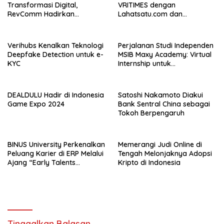
Transformasi Digital,
VRITIMES dengan
RevComm Hadirkan
Lahatsatu.com dan
Konferensi Online Gratis,
Cerita.co.id Perkuat
Daftar Sekarang!
Ekosistem Media Digital di
Indonesia
Verihubs Kenalkan Teknologi
Perjalanan Studi Independen
Deepfake Detection untuk e-
MSIB Maxy Academy: Virtual
KYC
Internship untuk
Pengalaman Kerja Nyata
DEALDULU Hadir di Indonesia
Satoshi Nakamoto Diakui
Game Expo 2024
Bank Sentral China sebagai
Tokoh Berpengaruh
BINUS University Perkenalkan
Memerangi Judi Online di
Peluang Karier di ERP Melalui
Tengah Melonjaknya Adopsi
Ajang “Early Talents
Kripto di Indonesia
Opportunities with SAP”
Tinggalkan Balasan