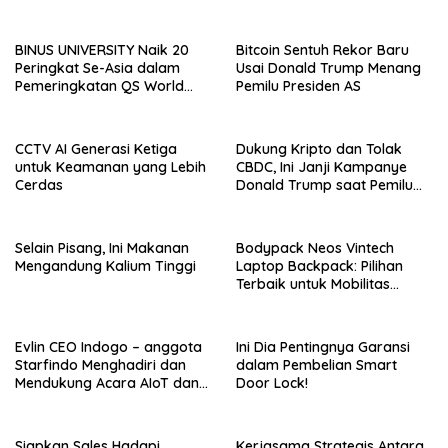
Kuliah Langsung Gapai Karir
bersama 6Estates
BINUS UNIVERSITY Naik 20
Bitcoin Sentuh Rekor Baru
Peringkat Se-Asia dalam
Usai Donald Trump Menang
Pemeringkatan QS World
Pemilu Presiden AS
University Rankings Asia
CCTV AI Generasi Ketiga
Dukung Kripto dan Tolak
untuk Keamanan yang Lebih
CBDC, Ini Janji Kampanye
Cerdas
Donald Trump saat Pemilu
AS 2024!
Selain Pisang, Ini Makanan
Bodypack Neos Vintech
Mengandung Kalium Tinggi
Laptop Backpack: Pilihan
Terbaik untuk Mobilitas
Modern
Evlin CEO Indogo – anggota
Ini Dia Pentingnya Garansi
Starfindo Menghadiri dan
dalam Pembelian Smart
Mendukung Acara AIoT dan
Door Lock!
EVTech oleh Arrow.id
Siapkan Sales Hadapi
Kerjasama Strategis Antara