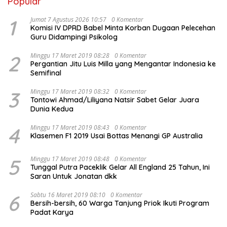
Popular
1
Jumat 7 Agustus 2026 10:57
0 Komentar
Komisi IV DPRD Babel Minta Korban Dugaan Pelecehan
Guru Didampingi Psikolog
2
Minggu 17 Maret 2019 08:28
0 Komentar
Pergantian Jitu Luis Milla yang Mengantar Indonesia ke
Semifinal
3
Minggu 17 Maret 2019 08:32
0 Komentar
Tontowi Ahmad/Liliyana Natsir Sabet Gelar Juara
Dunia Kedua
4
Minggu 17 Maret 2019 08:43
0 Komentar
Klasemen F1 2019 Usai Bottas Menangi GP Australia
5
Minggu 17 Maret 2019 08:48
0 Komentar
Tunggal Putra Paceklik Gelar All England 25 Tahun, Ini
Saran Untuk Jonatan dkk
6
Sabtu 16 Maret 2019 08:10
0 Komentar
Bersih-bersih, 60 Warga Tanjung Priok Ikuti Program
Padat Karya