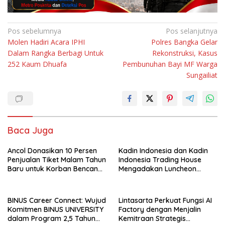
Navigasi
Pos sebelumnya
Pos selanjutnya
Molen Hadiri Acara IPHI
Polres Bangka Gelar
pos
Dalam Rangka Berbagi Untuk
Rekonstruksi, Kasus
252 Kaum Dhuafa
Pembunuhan Bayi MF Warga
Sungailiat
Baca Juga
Ancol Donasikan 10 Persen
Kadin Indonesia dan Kadin
Penjualan Tiket Malam Tahun
Indonesia Trading House
Baru untuk Korban Bencana
Mengadakan Luncheon
di Sumatra
Meeting Bersama dengan
The Singapore Malay
Chamber of Commerce and
BINUS Career Connect: Wujud
Lintasarta Perkuat Fungsi AI
Industry (SMCCI)
Komitmen BINUS UNIVERSITY
Factory dengan Menjalin
dalam Program 2,5 Tahun
Kemitraan Strategis