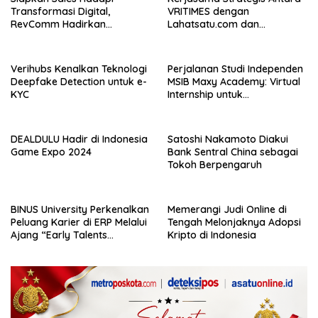
Transformasi Digital,
VRITIMES dengan
RevComm Hadirkan
Lahatsatu.com dan
Konferensi Online Gratis,
Cerita.co.id Perkuat
Daftar Sekarang!
Ekosistem Media Digital di
Indonesia
Verihubs Kenalkan Teknologi
Perjalanan Studi Independen
Deepfake Detection untuk e-
MSIB Maxy Academy: Virtual
KYC
Internship untuk
Pengalaman Kerja Nyata
DEALDULU Hadir di Indonesia
Satoshi Nakamoto Diakui
Game Expo 2024
Bank Sentral China sebagai
Tokoh Berpengaruh
BINUS University Perkenalkan
Memerangi Judi Online di
Peluang Karier di ERP Melalui
Tengah Melonjaknya Adopsi
Ajang “Early Talents
Kripto di Indonesia
Opportunities with SAP”