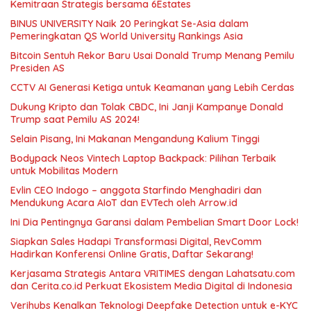
Kemitraan Strategis bersama 6Estates
BINUS UNIVERSITY Naik 20 Peringkat Se-Asia dalam
Pemeringkatan QS World University Rankings Asia
Bitcoin Sentuh Rekor Baru Usai Donald Trump Menang Pemilu
Presiden AS
CCTV AI Generasi Ketiga untuk Keamanan yang Lebih Cerdas
Dukung Kripto dan Tolak CBDC, Ini Janji Kampanye Donald
Trump saat Pemilu AS 2024!
Selain Pisang, Ini Makanan Mengandung Kalium Tinggi
Bodypack Neos Vintech Laptop Backpack: Pilihan Terbaik
untuk Mobilitas Modern
Evlin CEO Indogo – anggota Starfindo Menghadiri dan
Mendukung Acara AIoT dan EVTech oleh Arrow.id
Ini Dia Pentingnya Garansi dalam Pembelian Smart Door Lock!
Siapkan Sales Hadapi Transformasi Digital, RevComm
Hadirkan Konferensi Online Gratis, Daftar Sekarang!
Kerjasama Strategis Antara VRITIMES dengan Lahatsatu.com
dan Cerita.co.id Perkuat Ekosistem Media Digital di Indonesia
Verihubs Kenalkan Teknologi Deepfake Detection untuk e-KYC