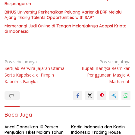
Berpengaruh
BINUS University Perkenalkan Peluang Karier di ERP Melalui
Ajang “Early Talents Opportunities with SAP”
Memerangi Judi Online di Tengah Melonjaknya Adopsi Kripto
di Indonesia
Navigasi
Pos sebelumnya
Pos selanjutnya
Sertijab Perwira Jajaran Utama
Bupati Bangka Resmikan
pos
Serta Kapolsek, di Pimpin
Penggunaan Masjid Al
Kapolres Bangka
Marhamah
Baca Juga
Ancol Donasikan 10 Persen
Kadin Indonesia dan Kadin
Penjualan Tiket Malam Tahun
Indonesia Trading House