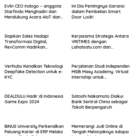
Evlin CEO Indogo – anggota
Ini Dia Pentingnya Garansi
Starfindo Menghadiri dan
dalam Pembelian Smart
Mendukung Acara AIoT dan
Door Lock!
EVTech oleh Arrow.id
Siapkan Sales Hadapi
Kerjasama Strategis Antara
Transformasi Digital,
VRITIMES dengan
RevComm Hadirkan
Lahatsatu.com dan
Konferensi Online Gratis,
Cerita.co.id Perkuat
Daftar Sekarang!
Ekosistem Media Digital di
Indonesia
Verihubs Kenalkan Teknologi
Perjalanan Studi Independen
Deepfake Detection untuk e-
MSIB Maxy Academy: Virtual
KYC
Internship untuk
Pengalaman Kerja Nyata
DEALDULU Hadir di Indonesia
Satoshi Nakamoto Diakui
Game Expo 2024
Bank Sentral China sebagai
Tokoh Berpengaruh
BINUS University Perkenalkan
Memerangi Judi Online di
Peluang Karier di ERP Melalui
Tengah Melonjaknya Adopsi