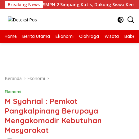
Langsung
ana Literasi di SMPN 2 Simpang Katis, Dukung Siswa Kembangk
Breaking News
ke
konten
Home
Berita Utama
Ekonomi
Olahraga
Wisata
Babel
Beranda
Ekonomi
Ekonomi
M Syahrial : Pemkot
Pangkalpinang Berupaya
Mengakomodir Kebutuhan
Masyarakat