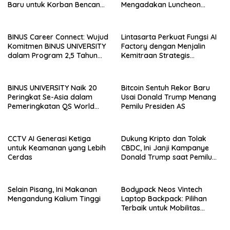
Baru untuk Korban Bencana
Mengadakan Luncheon
di Sumatra
Meeting Bersama dengan
The Singapore Malay
Chamber of Commerce and
BINUS Career Connect: Wujud
Lintasarta Perkuat Fungsi AI
Industry (SMCCI)
Komitmen BINUS UNIVERSITY
Factory dengan Menjalin
dalam Program 2,5 Tahun
Kemitraan Strategis
Kuliah Langsung Gapai Karir
bersama 6Estates
BINUS UNIVERSITY Naik 20
Bitcoin Sentuh Rekor Baru
Peringkat Se-Asia dalam
Usai Donald Trump Menang
Pemeringkatan QS World
Pemilu Presiden AS
University Rankings Asia
CCTV AI Generasi Ketiga
Dukung Kripto dan Tolak
untuk Keamanan yang Lebih
CBDC, Ini Janji Kampanye
Cerdas
Donald Trump saat Pemilu
AS 2024!
Selain Pisang, Ini Makanan
Bodypack Neos Vintech
Mengandung Kalium Tinggi
Laptop Backpack: Pilihan
Terbaik untuk Mobilitas
Modern