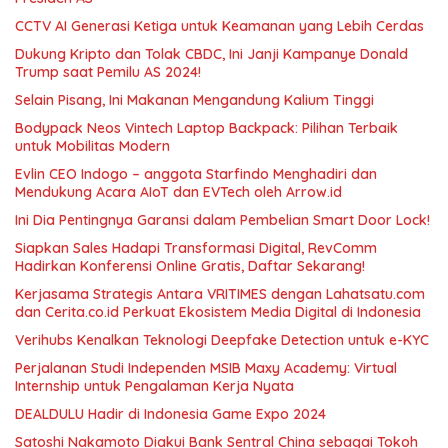
CCTV AI Generasi Ketiga untuk Keamanan yang Lebih Cerdas
Dukung Kripto dan Tolak CBDC, Ini Janji Kampanye Donald
Trump saat Pemilu AS 2024!
Selain Pisang, Ini Makanan Mengandung Kalium Tinggi
Bodypack Neos Vintech Laptop Backpack: Pilihan Terbaik
untuk Mobilitas Modern
Evlin CEO Indogo – anggota Starfindo Menghadiri dan
Mendukung Acara AIoT dan EVTech oleh Arrow.id
Ini Dia Pentingnya Garansi dalam Pembelian Smart Door Lock!
Siapkan Sales Hadapi Transformasi Digital, RevComm
Hadirkan Konferensi Online Gratis, Daftar Sekarang!
Kerjasama Strategis Antara VRITIMES dengan Lahatsatu.com
dan Cerita.co.id Perkuat Ekosistem Media Digital di Indonesia
Verihubs Kenalkan Teknologi Deepfake Detection untuk e-KYC
Perjalanan Studi Independen MSIB Maxy Academy: Virtual
Internship untuk Pengalaman Kerja Nyata
DEALDULU Hadir di Indonesia Game Expo 2024
Satoshi Nakamoto Diakui Bank Sentral China sebagai Tokoh