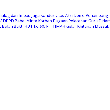
Dialog dan Imbau Jaga Kondusivitas
Aksi Demo Penambang T
IV DPRD Babel Minta Korban Dugaan Pelecehan Guru Didam
t
Bulan Bakti HUT ke-50, PT TIMAH Gelar Khitanan Massal, 