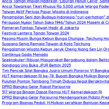
Ancol Taman Impian Hadirkan “Liburan Penuh Ceria” Sam
Ancol Tawarkan Tiket Khusus Rp 5.000 untuk Warga Pade
Taiwan Aktif Perluas Pasar Wisata di Indonesia
Penampilan Seni dan Budaya Indonesia “curi perhatian” 
Perayaan Nyepi Tahun Saka 1946/Tahun 2024 Masehi di C
Pameran Fantasi Taiwan Hadir di Jakarta
Festival Lentera Tainan Taiwan 2024
Pesona Musim Bunga Kebun Bunga Chungse, Taichung Hou
Suasana Senja Remaja Taiwan di Kota Taichung
Pengalaman Wisata Kebun Jeruk Cheng Xiang Sen Lin Or
Cantiknya Gadis Menado
Spektakuler! Ribuan Masyarakat Bergabung dalam Beliton
Sandiaga Uno Buka JPJR Beltim 2023
Tim Pencak Silat Bangka Juara Umum Porprov VI Bangka
HUT Kemerdekaan RI ke-78, Bupati Bangka Mulkan Ban
Puluhan Ponton Tambang Timah Diduga Ilegal Beraktivitas
DPRD Bangka Gelar Rapat Paripurna
317 Warga Binaan Dapat Remisi HUT Kemerdekaan RI
DPRD Bangka Gelar Paripurna Mendengarkan Pidato Pre
Program Baznas Peduli, H.Mulkan serahkan Bantuan K