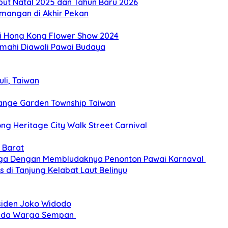
but Natal 2025 dan Tahun Baru 2026
mangan di Akhir Pekan
di Hong Kong Flower Show 2024
imahi Diawali Pawai Budaya
li, Taiwan
ange Garden Township Taiwan
g Heritage City Walk Street Carnival
 Barat
gga Dengan Membludaknya Penonton Pawai Karnaval
 di Tanjung Kelabat Laut Belinyu
siden Joko Widodo
epada Warga Sempan