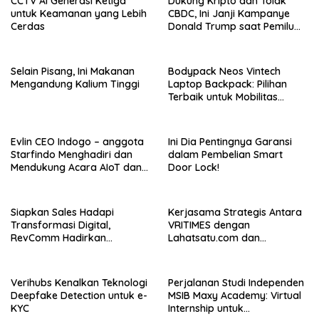
CCTV AI Generasi Ketiga
Dukung Kripto dan Tolak
untuk Keamanan yang Lebih
CBDC, Ini Janji Kampanye
Cerdas
Donald Trump saat Pemilu
AS 2024!
Selain Pisang, Ini Makanan
Bodypack Neos Vintech
Mengandung Kalium Tinggi
Laptop Backpack: Pilihan
Terbaik untuk Mobilitas
Modern
Evlin CEO Indogo – anggota
Ini Dia Pentingnya Garansi
Starfindo Menghadiri dan
dalam Pembelian Smart
Mendukung Acara AIoT dan
Door Lock!
EVTech oleh Arrow.id
Siapkan Sales Hadapi
Kerjasama Strategis Antara
Transformasi Digital,
VRITIMES dengan
RevComm Hadirkan
Lahatsatu.com dan
Konferensi Online Gratis,
Cerita.co.id Perkuat
Daftar Sekarang!
Ekosistem Media Digital di
Indonesia
Verihubs Kenalkan Teknologi
Perjalanan Studi Independen
Deepfake Detection untuk e-
MSIB Maxy Academy: Virtual
KYC
Internship untuk