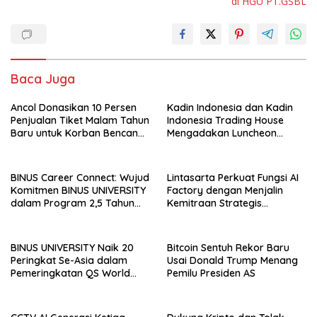
di HGU PT.GSBL
Baca Juga
Ancol Donasikan 10 Persen
Kadin Indonesia dan Kadin
Penjualan Tiket Malam Tahun
Indonesia Trading House
Baru untuk Korban Bencana
Mengadakan Luncheon
di Sumatra
Meeting Bersama dengan
The Singapore Malay
Chamber of Commerce and
BINUS Career Connect: Wujud
Lintasarta Perkuat Fungsi AI
Industry (SMCCI)
Komitmen BINUS UNIVERSITY
Factory dengan Menjalin
dalam Program 2,5 Tahun
Kemitraan Strategis
Kuliah Langsung Gapai Karir
bersama 6Estates
BINUS UNIVERSITY Naik 20
Bitcoin Sentuh Rekor Baru
Peringkat Se-Asia dalam
Usai Donald Trump Menang
Pemeringkatan QS World
Pemilu Presiden AS
University Rankings Asia