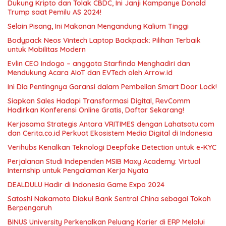
Dukung Kripto dan Tolak CBDC, Ini Janji Kampanye Donald
Trump saat Pemilu AS 2024!
Selain Pisang, Ini Makanan Mengandung Kalium Tinggi
Bodypack Neos Vintech Laptop Backpack: Pilihan Terbaik
untuk Mobilitas Modern
Evlin CEO Indogo – anggota Starfindo Menghadiri dan
Mendukung Acara AIoT dan EVTech oleh Arrow.id
Ini Dia Pentingnya Garansi dalam Pembelian Smart Door Lock!
Siapkan Sales Hadapi Transformasi Digital, RevComm
Hadirkan Konferensi Online Gratis, Daftar Sekarang!
Kerjasama Strategis Antara VRITIMES dengan Lahatsatu.com
dan Cerita.co.id Perkuat Ekosistem Media Digital di Indonesia
Verihubs Kenalkan Teknologi Deepfake Detection untuk e-KYC
Perjalanan Studi Independen MSIB Maxy Academy: Virtual
Internship untuk Pengalaman Kerja Nyata
DEALDULU Hadir di Indonesia Game Expo 2024
Satoshi Nakamoto Diakui Bank Sentral China sebagai Tokoh
Berpengaruh
BINUS University Perkenalkan Peluang Karier di ERP Melalui