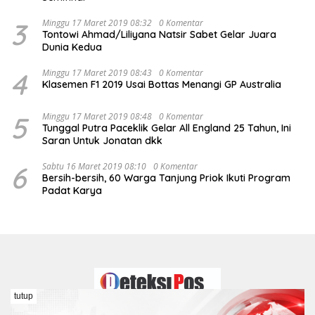
3
Minggu 17 Maret 2019 08:32
0 Komentar
Tontowi Ahmad/Liliyana Natsir Sabet Gelar Juara
Dunia Kedua
4
Minggu 17 Maret 2019 08:43
0 Komentar
Klasemen F1 2019 Usai Bottas Menangi GP Australia
5
Minggu 17 Maret 2019 08:48
0 Komentar
Tunggal Putra Paceklik Gelar All England 25 Tahun, Ini
Saran Untuk Jonatan dkk
6
Sabtu 16 Maret 2019 08:10
0 Komentar
Bersih-bersih, 60 Warga Tanjung Priok Ikuti Program
Padat Karya
tutup