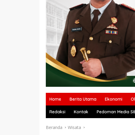
Home
Berita Utama
Ekonomi
O
Redaksi
Kontak
Pedoman Media Si
Beranda
Wisata