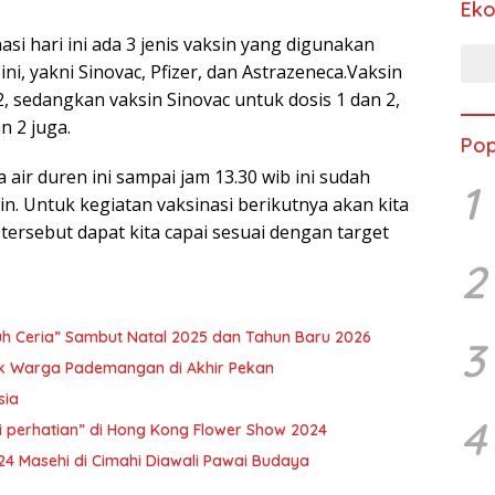
Ek
i hari ini ada 3 jenis vaksin yang digunakan
ni, yakni Sinovac, Pfizer, dan Astrazeneca.Vaksin
2, sedangkan vaksin Sinovac untuk dosis 1 dan 2,
n 2 juga.
Pop
 air duren ini sampai jam 13.30 wib ini sudah
1
in. Untuk kegiatan vaksinasi berikutnya akan kita
tersebut dapat kita capai sesuai dengan target
2
uh Ceria” Sambut Natal 2025 dan Tahun Baru 2026
3
uk Warga Pademangan di Akhir Pekan
sia
4
i perhatian” di Hong Kong Flower Show 2024
4 Masehi di Cimahi Diawali Pawai Budaya