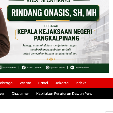
lahraga
Wisata
Babel
Jakarta
Indeks
ber
Disclaimer
Kebijakan Peraturan Dewan Pers