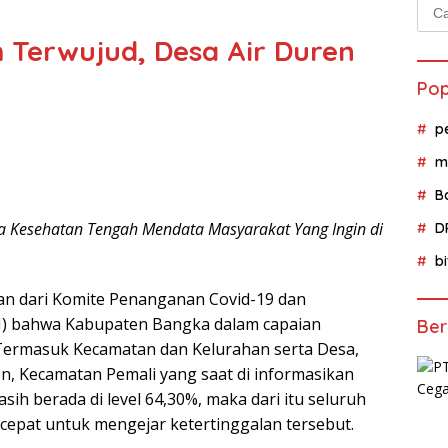
Cari
untu
 Terwujud, Desa Air Duren
Pop
p
m
B
a Kesehatan Tengah Mendata Masyarakat Yang Ingin di
D
b
n dari Komite Penanganan Covid-19 dan
) bahwa Kabupaten Bangka dalam capaian
Ber
 Termasuk Kecamatan dan Kelurahan serta Desa,
en, Kecamatan Pemali yang saat di informasikan
h berada di level 64,30%, maka dari itu seluruh
 cepat untuk mengejar ketertinggalan tersebut.