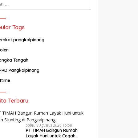
k:
ular Tags
emkot pangkalpinang
olen
angka Tengah
PRD Pangkalpinang
ittime
ita Terbaru
Sabtu 8 Agustus 2026 15:58
PT TIMAH Bangun Rumah
Layak Huni untuk Cegah