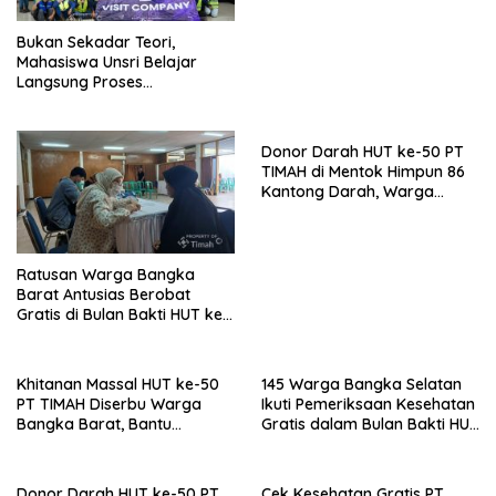
Bukan Sekadar Teori,
Mahasiswa Unsri Belajar
Langsung Proses
Penambangan Timah di PT
TIMAH
Donor Darah HUT ke-50 PT
TIMAH di Mentok Himpun 86
Kantong Darah, Warga
Antusias Berbagi untuk
Sesama
Ratusan Warga Bangka
Barat Antusias Berobat
Gratis di Bulan Bakti HUT ke-
50 PT TIMAH
Khitanan Massal HUT ke-50
145 Warga Bangka Selatan
PT TIMAH Diserbu Warga
Ikuti Pemeriksaan Kesehatan
Bangka Barat, Bantu
Gratis dalam Bulan Bakti HUT
Ringankan Beban Keluarga
ke-50 PT TIMAH
Donor Darah HUT ke-50 PT
Cek Kesehatan Gratis PT