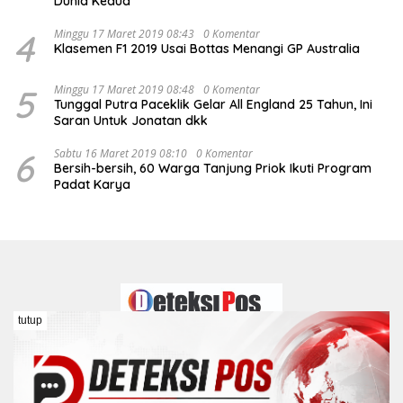
Dunia Kedua
4
Minggu 17 Maret 2019 08:43
0 Komentar
Klasemen F1 2019 Usai Bottas Menangi GP Australia
5
Minggu 17 Maret 2019 08:48
0 Komentar
Tunggal Putra Paceklik Gelar All England 25 Tahun, Ini
Saran Untuk Jonatan dkk
6
Sabtu 16 Maret 2019 08:10
0 Komentar
Bersih-bersih, 60 Warga Tanjung Priok Ikuti Program
Padat Karya
tutup
Redaksi
Kontak
Pedoman Media Siber
Disclaimer