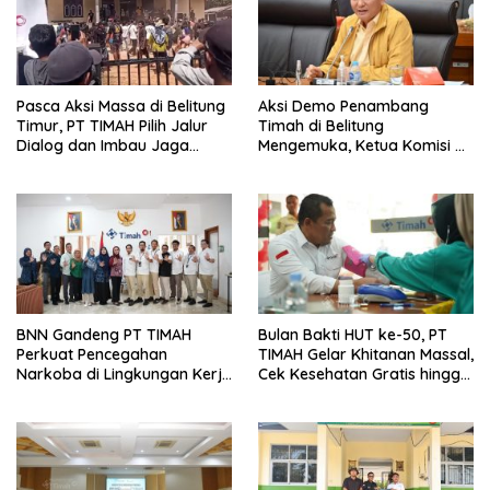
Pasca Aksi Massa di Belitung
Aksi Demo Penambang
Timur, PT TIMAH Pilih Jalur
Timah di Belitung
Dialog dan Imbau Jaga
Mengemuka, Ketua Komisi XII
Kondusivitas
DPR Bambang Patijaya
Dorong Perpres Segera
Terbit
BNN Gandeng PT TIMAH
Bulan Bakti HUT ke-50, PT
Perkuat Pencegahan
TIMAH Gelar Khitanan Massal,
Narkoba di Lingkungan Kerja
Cek Kesehatan Gratis hingga
dan Masyarakat
Donor Darah di Jakarta