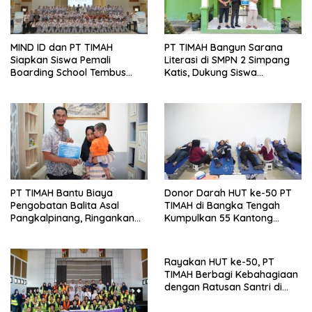
MIND ID dan PT TIMAH
PT TIMAH Bangun Sarana
Siapkan Siswa Pemali
Literasi di SMPN 2 Simpang
Boarding School Tembus
Katis, Dukung Siswa
Kampus Impian Lewat
Kembangkan Potensi
MINDucation
PT TIMAH Bantu Biaya
Donor Darah HUT ke-50 PT
Pengobatan Balita Asal
TIMAH di Bangka Tengah
Pangkalpinang, Ringankan
Kumpulkan 55 Kantong
Beban Keluarga
Darah
Rayakan HUT ke-50, PT
TIMAH Berbagi Kebahagiaan
dengan Ratusan Santri di
Bangka Selatan