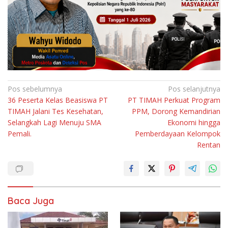
Navigasi
Pos sebelumnya
Pos selanjutnya
36 Peserta Kelas Beasiswa PT
PT TIMAH Perkuat Program
pos
TIMAH Jalani Tes Kesehatan,
PPM, Dorong Kemandirian
Selangkah Lagi Menuju SMA
Ekonomi hingga
Pemali.
Pemberdayaan Kelompok
Rentan
Baca Juga