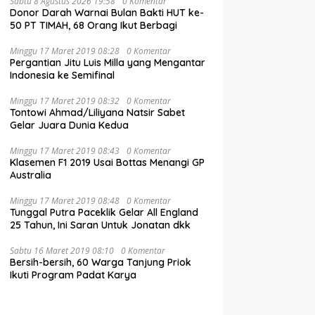
Sabtu 8 Agustus 2026 19:58
0 Komentar
Donor Darah Warnai Bulan Bakti HUT ke-
50 PT TIMAH, 68 Orang Ikut Berbagi
Minggu 17 Maret 2019 08:28
0 Komentar
Pergantian Jitu Luis Milla yang Mengantar
Indonesia ke Semifinal
Minggu 17 Maret 2019 08:32
0 Komentar
Tontowi Ahmad/Liliyana Natsir Sabet
Gelar Juara Dunia Kedua
Minggu 17 Maret 2019 08:43
0 Komentar
Klasemen F1 2019 Usai Bottas Menangi GP
Australia
Minggu 17 Maret 2019 08:48
0 Komentar
Tunggal Putra Paceklik Gelar All England
25 Tahun, Ini Saran Untuk Jonatan dkk
Sabtu 16 Maret 2019 08:10
0 Komentar
Bersih-bersih, 60 Warga Tanjung Priok
Ikuti Program Padat Karya