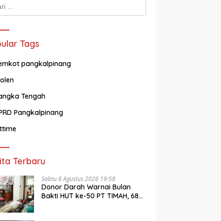
k:
ular Tags
emkot pangkalpinang
olen
angka Tengah
PRD Pangkalpinang
ittime
ita Terbaru
Sabtu 8 Agustus 2026 19:58
Donor Darah Warnai Bulan
Bakti HUT ke-50 PT TIMAH, 68
Orang Ikut Berbagi