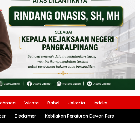
lahraga
Wisata
Babel
Jakarta
Indeks
ber
Disclaimer
Kebijakan Peraturan Dewan Pers