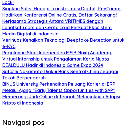
Lock!
Siapkan Sales Hadapi Transformasi Digital, RevComm
Hadirkan Konferensi Online Gratis, Daftar Sekarang!
Kerjasama Strategis Antara VRITIMES dengan
Lahatsatu.com dan Cerita.co.id Perkuat Ekosistem
Media Digital di Indonesia
Verihubs Kenalkan Teknologi Deepfake Detection untuk
e-KYC
Perjalanan Studi Independen MSIB Maxy Academy:
Virtual Internship untuk Pengalaman Kerja Nyata
DEALDULU Hadir di Indonesia Game Expo 2024
Satoshi Nakamoto Diakui Bank Sentral China sebagai
Tokoh Berpengaruh
BINUS University Perkenalkan Peluang Karier di ERP
Melalui Ajang “Early Talents Opportunities with SAP”
Memerangi Judi Online di Tengah Melonjaknya Adopsi
Kripto di Indonesia
Navigasi pos