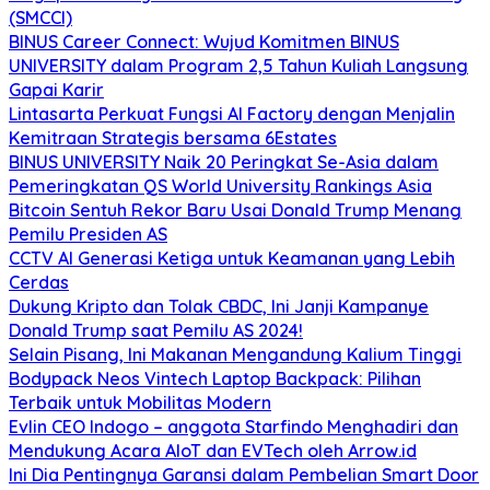
(SMCCI)
BINUS Career Connect: Wujud Komitmen BINUS
UNIVERSITY dalam Program 2,5 Tahun Kuliah Langsung
Gapai Karir
Lintasarta Perkuat Fungsi AI Factory dengan Menjalin
Kemitraan Strategis bersama 6Estates
BINUS UNIVERSITY Naik 20 Peringkat Se-Asia dalam
Pemeringkatan QS World University Rankings Asia
Bitcoin Sentuh Rekor Baru Usai Donald Trump Menang
Pemilu Presiden AS
CCTV AI Generasi Ketiga untuk Keamanan yang Lebih
Cerdas
Dukung Kripto dan Tolak CBDC, Ini Janji Kampanye
Donald Trump saat Pemilu AS 2024!
Selain Pisang, Ini Makanan Mengandung Kalium Tinggi
Bodypack Neos Vintech Laptop Backpack: Pilihan
Terbaik untuk Mobilitas Modern
Evlin CEO Indogo – anggota Starfindo Menghadiri dan
Mendukung Acara AIoT dan EVTech oleh Arrow.id
Ini Dia Pentingnya Garansi dalam Pembelian Smart Door