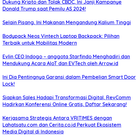
Dukung Kripto dan Tolak CBDC, Ini Janji Kampanye
Donald Trump saat Pemilu AS 2024!
Selain Pisang, Ini Makanan Mengandung Kalium Tinggi
Bodypack Neos Vintech Laptop Backpack: Pilihan
Terbaik untuk Mobilitas Modern
Evlin CEO Indogo – anggota Starfindo Menghadiri dan
Mendukung Acara AIoT dan EVTech oleh Arrow.id
Ini Dia Pentingnya Garansi dalam Pembelian Smart Door
Lock!
Siapkan Sales Hadapi Transformasi Digital, RevComm
Hadirkan Konferensi Online Gratis, Daftar Sekarang!
Kerjasama Strategis Antara VRITIMES dengan
Lahatsatu.com dan Cerita.co.id Perkuat Ekosistem
Media Digital di Indonesia