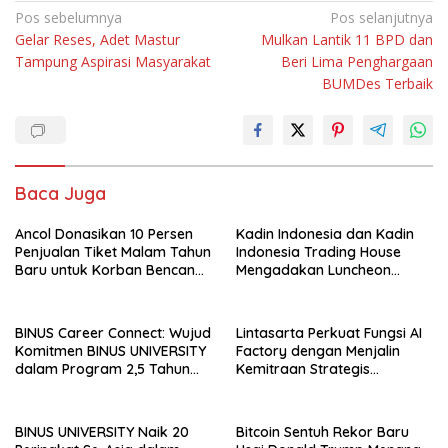
Navigasi
Pos sebelumnya
Pos selanjutnya
Gelar Reses, Adet Mastur
Mulkan Lantik 11 BPD dan
pos
Tampung Aspirasi Masyarakat
Beri Lima Penghargaan
BUMDes Terbaik
Baca Juga
Ancol Donasikan 10 Persen
Kadin Indonesia dan Kadin
Penjualan Tiket Malam Tahun
Indonesia Trading House
Baru untuk Korban Bencana
Mengadakan Luncheon
di Sumatra
Meeting Bersama dengan
The Singapore Malay
Chamber of Commerce and
BINUS Career Connect: Wujud
Lintasarta Perkuat Fungsi AI
Industry (SMCCI)
Komitmen BINUS UNIVERSITY
Factory dengan Menjalin
dalam Program 2,5 Tahun
Kemitraan Strategis
Kuliah Langsung Gapai Karir
bersama 6Estates
BINUS UNIVERSITY Naik 20
Bitcoin Sentuh Rekor Baru