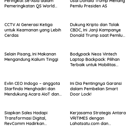
Peringkat Se-Asia dalam
Usai Donald Trump Menang
Pemeringkatan QS World
Pemilu Presiden AS
University Rankings Asia
CCTV AI Generasi Ketiga
Dukung Kripto dan Tolak
untuk Keamanan yang Lebih
CBDC, Ini Janji Kampanye
Cerdas
Donald Trump saat Pemilu
AS 2024!
Selain Pisang, Ini Makanan
Bodypack Neos Vintech
Mengandung Kalium Tinggi
Laptop Backpack: Pilihan
Terbaik untuk Mobilitas
Modern
Evlin CEO Indogo – anggota
Ini Dia Pentingnya Garansi
Starfindo Menghadiri dan
dalam Pembelian Smart
Mendukung Acara AIoT dan
Door Lock!
EVTech oleh Arrow.id
Siapkan Sales Hadapi
Kerjasama Strategis Antara
Transformasi Digital,
VRITIMES dengan
RevComm Hadirkan
Lahatsatu.com dan
Konferensi Online Gratis,
Cerita.co.id Perkuat