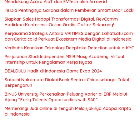
Mendukung Acara AIoT dan EVTech oleh Arrow.id
Ini Dia Pentingnya Garansi dalam Pembelian Smart Door Lock!
Siapkan Sales Hadapi Transformasi Digital, RevComm
Hadirkan Konferensi Online Gratis, Daftar Sekarang!
Kerjasama Strategis Antara VRITIMES dengan Lahatsatu.com
dan Cerita.co.id Perkuat Ekosistem Media Digital di Indonesia
Verihubs Kenalkan Teknologi Deepfake Detection untuk e-KYC
Perjalanan Studi Independen MSIB Maxy Academy: Virtual
Internship untuk Pengalaman Kerja Nyata
DEALDULU Hadir di Indonesia Game Expo 2024
Satoshi Nakamoto Diakui Bank Sentral China sebagai Tokoh
Berpengaruh
BINUS University Perkenalkan Peluang Karier di ERP Melalui
Ajang “Early Talents Opportunities with SAP”
Memerangi Judi Online di Tengah Melonjaknya Adopsi Kripto
di Indonesia