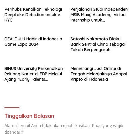
Daftar Sekarang!
Ekosistem Media Digital di
Indonesia
Verihubs Kenalkan Teknologi
Perjalanan Studi Independen
Deepfake Detection untuk e-
MSIB Maxy Academy: Virtual
KYC
Internship untuk
Pengalaman Kerja Nyata
DEALDULU Hadir di Indonesia
Satoshi Nakamoto Diakui
Game Expo 2024
Bank Sentral China sebagai
Tokoh Berpengaruh
BINUS University Perkenalkan
Memerangi Judi Online di
Peluang Karier di ERP Melalui
Tengah Melonjaknya Adopsi
Ajang “Early Talents
Kripto di Indonesia
Opportunities with SAP”
Tinggalkan Balasan
Alamat email Anda tidak akan dipublikasikan.
Ruas yang wajib
ditandai
*