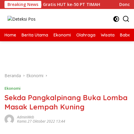
Langsung
ek Kesehatan Gratis HUT ke-50 PT TIMAH
Breaking News
Donor Darah 
ke
konten
Home
Berita Utama
Ekonomi
Olahraga
Wisata
Babel
Beranda
Ekonomi
Ekonomi
Sekda Pangkalpinang Buka Lomba
Masak Lempah Kuning
AdminWeb
Kamis 27 Oktober 2022 13:44