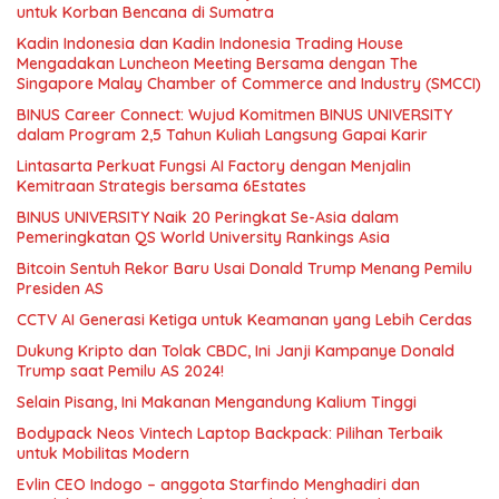
untuk Korban Bencana di Sumatra
Kadin Indonesia dan Kadin Indonesia Trading House
Mengadakan Luncheon Meeting Bersama dengan The
Singapore Malay Chamber of Commerce and Industry (SMCCI)
BINUS Career Connect: Wujud Komitmen BINUS UNIVERSITY
dalam Program 2,5 Tahun Kuliah Langsung Gapai Karir
Lintasarta Perkuat Fungsi AI Factory dengan Menjalin
Kemitraan Strategis bersama 6Estates
BINUS UNIVERSITY Naik 20 Peringkat Se-Asia dalam
Pemeringkatan QS World University Rankings Asia
Bitcoin Sentuh Rekor Baru Usai Donald Trump Menang Pemilu
Presiden AS
CCTV AI Generasi Ketiga untuk Keamanan yang Lebih Cerdas
Dukung Kripto dan Tolak CBDC, Ini Janji Kampanye Donald
Trump saat Pemilu AS 2024!
Selain Pisang, Ini Makanan Mengandung Kalium Tinggi
Bodypack Neos Vintech Laptop Backpack: Pilihan Terbaik
untuk Mobilitas Modern
Evlin CEO Indogo – anggota Starfindo Menghadiri dan