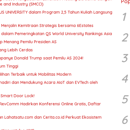
Pop
 and Industry (SMCCI)
1
US UNIVERSITY dalam Program 2,5 Tahun Kuliah Langsung
n Menjalin Kemitraan Strategis bersama 6Estates
2
a dalam Pemeringkatan QS World University Rankings Asia
mp Menang Pemilu Presiden AS
ang Lebih Cerdas
3
ampanye Donald Trump saat Pemilu AS 2024!
um Tinggi
4
ihan Terbaik untuk Mobilitas Modern
hadiri dan Mendukung Acara AIoT dan EVTech oleh
5
 Smart Door Lock!
 RevComm Hadirkan Konferensi Online Gratis, Daftar
6
n Lahatsatu.com dan Cerita.co.id Perkuat Ekosistem