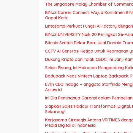
The Singapore Malay Chamber of Commerce
BINUS Career Connect: Wujud Komitmen BIN
Gapai Karir
Lintasarta Perkuat Fungsi AI Factory denga
BINUS UNIVERSITY Naik 20 Peringkat Se-Asi
Bitcoin Sentuh Rekor Baru Usai Donald Tru
CCTV AI Generasi Ketiga untuk Keamanan y
Dukung Kripto dan Tolak CBDC, Ini Janji K
Selain Pisang, Ini Makanan Mengandung Kali
Bodypack Neos Vintech Laptop Backpack: Pil
Evlin CEO Indogo – anggota Starfindo Meng
Arrow.id
Ini Dia Pentingnya Garansi dalam Pembelian
Siapkan Sales Hadapi Transformasi Digital,
Sekarang!
Kerjasama Strategis Antara VRITIMES denga
Media Digital di Indonesia