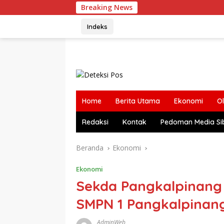
Langsung
Breaking News
Komisi
ke
konten
Indeks
Home
Berita Utama
Ekonomi
O
Redaksi
Kontak
Pedoman Media Si
Beranda
Ekonomi
Ekonomi
Sekda Pangkalpinang 
SMPN 1 Pangkalpinan
AdminWeb