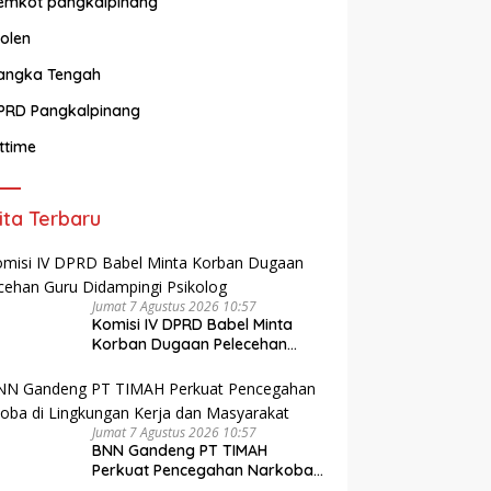
emkot pangkalpinang
olen
angka Tengah
PRD Pangkalpinang
ittime
ita Terbaru
Jumat 7 Agustus 2026 10:57
Komisi IV DPRD Babel Minta
Korban Dugaan Pelecehan
Guru Didampingi Psikolog
Jumat 7 Agustus 2026 10:57
BNN Gandeng PT TIMAH
Perkuat Pencegahan Narkoba
di Lingkungan Kerja dan