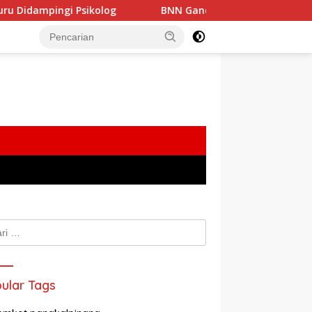
 Psikolog
BNN Gandeng PT TIMAH Perkuat Pencegahan 
k:
ular Tags