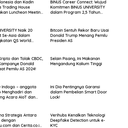
donesia dan Kadin
BINUS Career Connect: Wujud
a Trading House
Komitmen BINUS UNIVERSITY
kan Luncheon Meeting
dalam Program 2,5 Tahun
 dengan The
Kuliah Langsung Gapai Karir
re Malay Chamber of
e and Industry
IVERSITY Naik 20
Bitcoin Sentuh Rekor Baru Usai
t Se-Asia dalam
Donald Trump Menang Pemilu
gkatan QS World
Presiden AS
ty Rankings Asia
ripto dan Tolak CBDC,
Selain Pisang, Ini Makanan
i Kampanye Donald
Mengandung Kalium Tinggi
at Pemilu AS 2024!
O Indogo – anggota
Ini Dia Pentingnya Garansi
o Menghadiri dan
dalam Pembelian Smart Door
ng Acara AIoT dan
Lock!
leh Arrow.id
a Strategis Antara
Verihubs Kenalkan Teknologi
S dengan
Deepfake Detection untuk e-
u.com dan Cerita.co.id
KYC