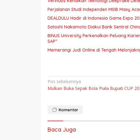
Verihubs Kenalkan Teknologi Deepfake Dete
Perjalanan Studi Independen MSIB Maxy Aca
DEALDULU Hadir di Indonesia Game Expo 2
Satoshi Nakamoto Diakui Bank Sentral Chi
BINUS University Perkenalkan Peluang Karier 
SAP”
Memerangi Judi Online di Tengah Melonjakny
Navigasi
Pos sebelumnya
Mulkan Buka Sepak Bola Piala Bupati CUP 20
pos
Komentar
Baca Juga