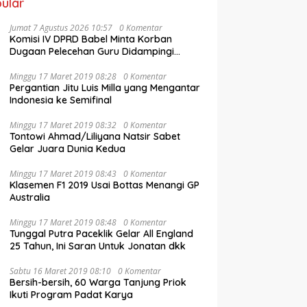
ular
Jumat 7 Agustus 2026 10:57
0 Komentar
Komisi IV DPRD Babel Minta Korban
Dugaan Pelecehan Guru Didampingi
Psikolog
Minggu 17 Maret 2019 08:28
0 Komentar
Pergantian Jitu Luis Milla yang Mengantar
Indonesia ke Semifinal
Minggu 17 Maret 2019 08:32
0 Komentar
Tontowi Ahmad/Liliyana Natsir Sabet
Gelar Juara Dunia Kedua
Minggu 17 Maret 2019 08:43
0 Komentar
Klasemen F1 2019 Usai Bottas Menangi GP
Australia
Minggu 17 Maret 2019 08:48
0 Komentar
Tunggal Putra Paceklik Gelar All England
25 Tahun, Ini Saran Untuk Jonatan dkk
Sabtu 16 Maret 2019 08:10
0 Komentar
Bersih-bersih, 60 Warga Tanjung Priok
Ikuti Program Padat Karya