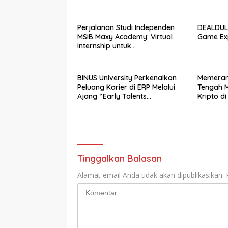
Online Gratis, Daftar Sekarang!
Perkuat 
Digital d
Perjalanan Studi Independen
DEALDULU
MSIB Maxy Academy: Virtual
Game Ex
Internship untuk
Pengalaman Kerja Nyata
BINUS University Perkenalkan
Memerang
Peluang Karier di ERP Melalui
Tengah M
Ajang “Early Talents
Kripto di
Opportunities with SAP”
Tinggalkan Balasan
Alamat email Anda tidak akan dipublikasikan.