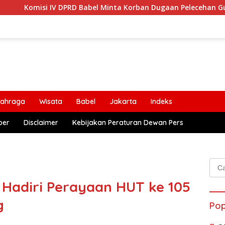
 IV DPRD Babel Minta Korban Dugaan Pelecehan Guru Didampingi
lahraga
Wisata
Babel
Jakarta
Indeks
ber
Disclaimer
Kebijakan Peraturan Dewan Pers
Cari
untu
Hadiri Perayaan HUT ke 105
g
Pop