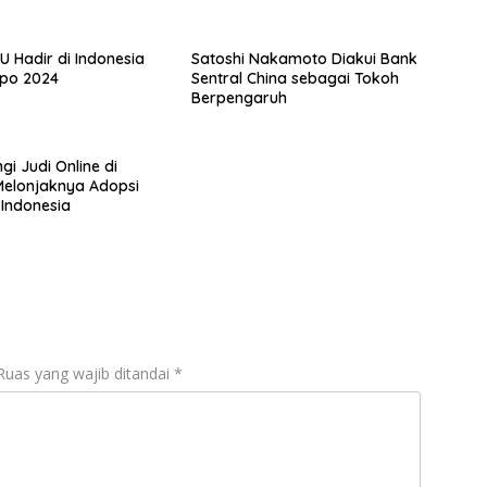
Ekosistem Media
i Indonesia
 Hadir di Indonesia
Satoshi Nakamoto Diakui Bank
po 2024
Sentral China sebagai Tokoh
Berpengaruh
i Judi Online di
elonjaknya Adopsi
 Indonesia
Ruas yang wajib ditandai
*