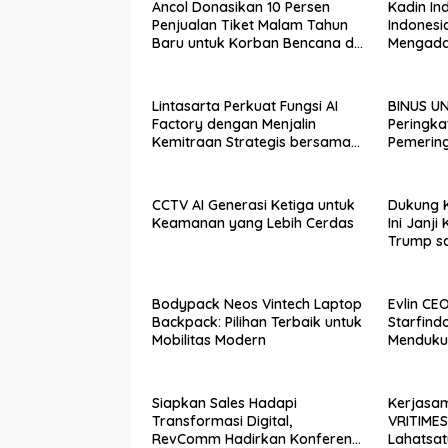
Ancol Donasikan 10 Persen
Kadin In
Penjualan Tiket Malam Tahun
Indonesi
Baru untuk Korban Bencana di
Mengada
Sumatra
Bersama
Singapo
Commerc
Lintasarta Perkuat Fungsi AI
BINUS UN
(SMCCI)
Factory dengan Menjalin
Peringka
Kemitraan Strategis bersama
Pemerin
6Estates
Universi
CCTV AI Generasi Ketiga untuk
Dukung K
Keamanan yang Lebih Cerdas
Ini Janj
Trump sa
Bodypack Neos Vintech Laptop
Evlin CE
Backpack: Pilihan Terbaik untuk
Starfind
Mobilitas Modern
Menduku
EVTech o
Siapkan Sales Hadapi
Kerjasam
Transformasi Digital,
VRITIME
RevComm Hadirkan Konferensi
Lahatsat