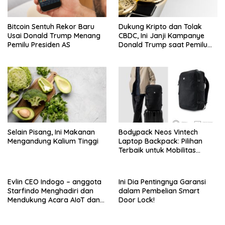
Bitcoin Sentuh Rekor Baru
Dukung Kripto dan Tolak
Usai Donald Trump Menang
CBDC, Ini Janji Kampanye
Pemilu Presiden AS
Donald Trump saat Pemilu
AS 2024!
Selain Pisang, Ini Makanan
Bodypack Neos Vintech
Mengandung Kalium Tinggi
Laptop Backpack: Pilihan
Terbaik untuk Mobilitas
Modern
Evlin CEO Indogo – anggota
Ini Dia Pentingnya Garansi
Starfindo Menghadiri dan
dalam Pembelian Smart
Mendukung Acara AIoT dan
Door Lock!
EVTech oleh Arrow.id