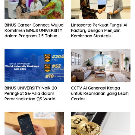
BINUS Career Connect: Wujud
Lintasarta Perkuat Fungsi AI
Komitmen BINUS UNIVERSITY
Factory dengan Menjalin
dalam Program 2,5 Tahun
Kemitraan Strategis
Kuliah Langsung Gapai Karir
bersama 6Estates
BINUS UNIVERSITY Naik 20
CCTV AI Generasi Ketiga
Peringkat Se-Asia dalam
untuk Keamanan yang Lebih
Pemeringkatan QS World
Cerdas
University Rankings Asia