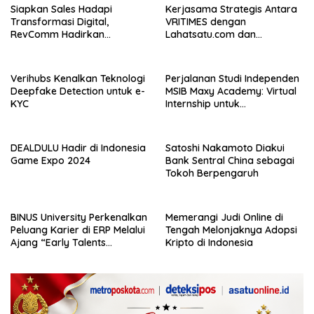
Siapkan Sales Hadapi
Kerjasama Strategis Antara
Transformasi Digital,
VRITIMES dengan
RevComm Hadirkan
Lahatsatu.com dan
Konferensi Online Gratis,
Cerita.co.id Perkuat
Daftar Sekarang!
Ekosistem Media Digital di
Indonesia
Verihubs Kenalkan Teknologi
Perjalanan Studi Independen
Deepfake Detection untuk e-
MSIB Maxy Academy: Virtual
KYC
Internship untuk
Pengalaman Kerja Nyata
DEALDULU Hadir di Indonesia
Satoshi Nakamoto Diakui
Game Expo 2024
Bank Sentral China sebagai
Tokoh Berpengaruh
BINUS University Perkenalkan
Memerangi Judi Online di
Peluang Karier di ERP Melalui
Tengah Melonjaknya Adopsi
Ajang “Early Talents
Kripto di Indonesia
Opportunities with SAP”