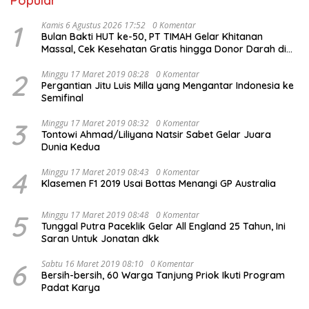
Popular
1
Kamis 6 Agustus 2026 17:52
0 Komentar
Bulan Bakti HUT ke-50, PT TIMAH Gelar Khitanan
Massal, Cek Kesehatan Gratis hingga Donor Darah di
Jakarta
2
Minggu 17 Maret 2019 08:28
0 Komentar
Pergantian Jitu Luis Milla yang Mengantar Indonesia ke
Semifinal
3
Minggu 17 Maret 2019 08:32
0 Komentar
Tontowi Ahmad/Liliyana Natsir Sabet Gelar Juara
Dunia Kedua
4
Minggu 17 Maret 2019 08:43
0 Komentar
Klasemen F1 2019 Usai Bottas Menangi GP Australia
5
Minggu 17 Maret 2019 08:48
0 Komentar
Tunggal Putra Paceklik Gelar All England 25 Tahun, Ini
Saran Untuk Jonatan dkk
6
Sabtu 16 Maret 2019 08:10
0 Komentar
Bersih-bersih, 60 Warga Tanjung Priok Ikuti Program
Padat Karya