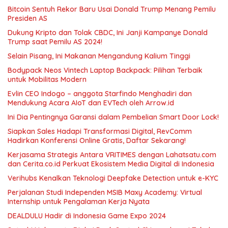
Bitcoin Sentuh Rekor Baru Usai Donald Trump Menang Pemilu
Presiden AS
Dukung Kripto dan Tolak CBDC, Ini Janji Kampanye Donald
Trump saat Pemilu AS 2024!
Selain Pisang, Ini Makanan Mengandung Kalium Tinggi
Bodypack Neos Vintech Laptop Backpack: Pilihan Terbaik
untuk Mobilitas Modern
Evlin CEO Indogo – anggota Starfindo Menghadiri dan
Mendukung Acara AIoT dan EVTech oleh Arrow.id
Ini Dia Pentingnya Garansi dalam Pembelian Smart Door Lock!
Siapkan Sales Hadapi Transformasi Digital, RevComm
Hadirkan Konferensi Online Gratis, Daftar Sekarang!
Kerjasama Strategis Antara VRITIMES dengan Lahatsatu.com
dan Cerita.co.id Perkuat Ekosistem Media Digital di Indonesia
Verihubs Kenalkan Teknologi Deepfake Detection untuk e-KYC
Perjalanan Studi Independen MSIB Maxy Academy: Virtual
Internship untuk Pengalaman Kerja Nyata
DEALDULU Hadir di Indonesia Game Expo 2024