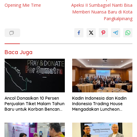
pos
Opening Mie Time
Apeksi II Sumbagsel Nanti Bisa
Memberi Nuansa Baru di Kota
Pangkalpinang
Baca Juga
Ancol Donasikan 10 Persen
Kadin Indonesia dan Kadin
Penjualan Tiket Malam Tahun
Indonesia Trading House
Baru untuk Korban Bencana
Mengadakan Luncheon
di Sumatra
Meeting Bersama dengan
The Singapore Malay
Chamber of Commerce and
Industry (SMCCI)