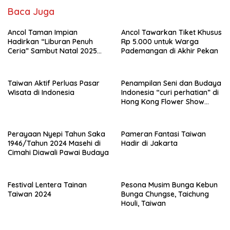
Baca Juga
Ancol Taman Impian
Ancol Tawarkan Tiket Khusus
Hadirkan “Liburan Penuh
Rp 5.000 untuk Warga
Ceria” Sambut Natal 2025
Pademangan di Akhir Pekan
dan Tahun Baru 2026
Taiwan Aktif Perluas Pasar
Penampilan Seni dan Budaya
Wisata di Indonesia
Indonesia “curi perhatian” di
Hong Kong Flower Show
2024
Perayaan Nyepi Tahun Saka
Pameran Fantasi Taiwan
1946/Tahun 2024 Masehi di
Hadir di Jakarta
Cimahi Diawali Pawai Budaya
Festival Lentera Tainan
Pesona Musim Bunga Kebun
Taiwan 2024
Bunga Chungse, Taichung
Houli, Taiwan