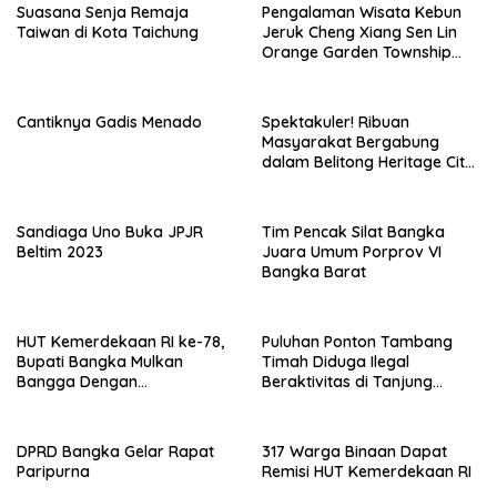
Suasana Senja Remaja
Pengalaman Wisata Kebun
Taiwan di Kota Taichung
Jeruk Cheng Xiang Sen Lin
Orange Garden Township
Taiwan
Cantiknya Gadis Menado
Spektakuler! Ribuan
Masyarakat Bergabung
dalam Belitong Heritage City
Walk Street Carnival
Sandiaga Uno Buka JPJR
Tim Pencak Silat Bangka
Beltim 2023
Juara Umum Porprov VI
Bangka Barat
HUT Kemerdekaan RI ke-78,
Puluhan Ponton Tambang
Bupati Bangka Mulkan
Timah Diduga Ilegal
Bangga Dengan
Beraktivitas di Tanjung
Membludaknya Penonton
Kelabat Laut Belinyu
Pawai Karnaval
DPRD Bangka Gelar Rapat
317 Warga Binaan Dapat
Paripurna
Remisi HUT Kemerdekaan RI