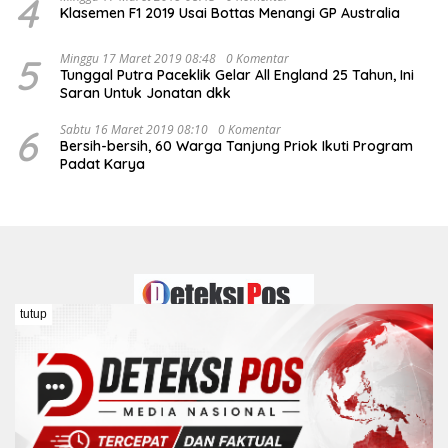
4
Klasemen F1 2019 Usai Bottas Menangi GP Australia
5
Minggu 17 Maret 2019 08:48
0 Komentar
Tunggal Putra Paceklik Gelar All England 25 Tahun, Ini
Saran Untuk Jonatan dkk
6
Sabtu 16 Maret 2019 08:10
0 Komentar
Bersih-bersih, 60 Warga Tanjung Priok Ikuti Program
Padat Karya
tutup
Redaksi
Kontak
Pedoman Media Siber
Disclaimer
Kebijakan Peraturan Dewan Pers
COPYRIGHT © DETEKSIPOS 2026 Hak Cipta Dilindungi Undang-