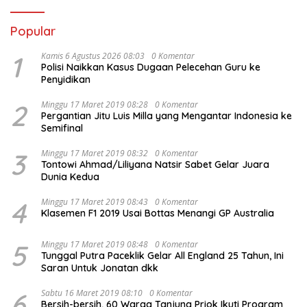
Popular
1
Kamis 6 Agustus 2026 08:03
0 Komentar
Polisi Naikkan Kasus Dugaan Pelecehan Guru ke
Penyidikan
2
Minggu 17 Maret 2019 08:28
0 Komentar
Pergantian Jitu Luis Milla yang Mengantar Indonesia ke
Semifinal
3
Minggu 17 Maret 2019 08:32
0 Komentar
Tontowi Ahmad/Liliyana Natsir Sabet Gelar Juara
Dunia Kedua
4
Minggu 17 Maret 2019 08:43
0 Komentar
Klasemen F1 2019 Usai Bottas Menangi GP Australia
5
Minggu 17 Maret 2019 08:48
0 Komentar
Tunggal Putra Paceklik Gelar All England 25 Tahun, Ini
Saran Untuk Jonatan dkk
6
Sabtu 16 Maret 2019 08:10
0 Komentar
Bersih-bersih, 60 Warga Tanjung Priok Ikuti Program