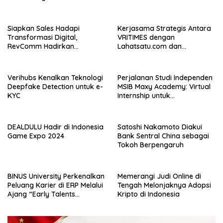
EVTech oleh Arrow.id
Siapkan Sales Hadapi
Kerjasama Strategis Antara
Transformasi Digital,
VRITIMES dengan
RevComm Hadirkan
Lahatsatu.com dan
Konferensi Online Gratis,
Cerita.co.id Perkuat
Daftar Sekarang!
Ekosistem Media Digital di
Indonesia
Verihubs Kenalkan Teknologi
Perjalanan Studi Independen
Deepfake Detection untuk e-
MSIB Maxy Academy: Virtual
KYC
Internship untuk
Pengalaman Kerja Nyata
DEALDULU Hadir di Indonesia
Satoshi Nakamoto Diakui
Game Expo 2024
Bank Sentral China sebagai
Tokoh Berpengaruh
BINUS University Perkenalkan
Memerangi Judi Online di
Peluang Karier di ERP Melalui
Tengah Melonjaknya Adopsi
Ajang “Early Talents
Kripto di Indonesia
Opportunities with SAP”