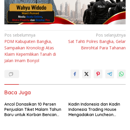
Navigasi
Pos sebelumnya
Pos selanjutnya
PDM Kabupaten Bangka,
Sat Tahti Polres Bangka, Gelar
pos
Sampaikan Kronologi Atas
Binrohtal Para Tahanan
Klaim Kepemilikan Tanah di
Jalan Imam Bonjol
Baca Juga
Ancol Donasikan 10 Persen
Kadin Indonesia dan Kadin
Penjualan Tiket Malam Tahun
Indonesia Trading House
Baru untuk Korban Bencana
Mengadakan Luncheon
di Sumatra
Meeting Bersama dengan
The Singapore Malay