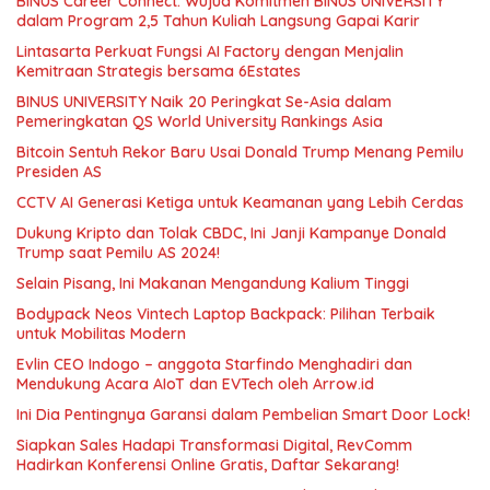
BINUS Career Connect: Wujud Komitmen BINUS UNIVERSITY
dalam Program 2,5 Tahun Kuliah Langsung Gapai Karir
Lintasarta Perkuat Fungsi AI Factory dengan Menjalin
Kemitraan Strategis bersama 6Estates
BINUS UNIVERSITY Naik 20 Peringkat Se-Asia dalam
Pemeringkatan QS World University Rankings Asia
Bitcoin Sentuh Rekor Baru Usai Donald Trump Menang Pemilu
Presiden AS
CCTV AI Generasi Ketiga untuk Keamanan yang Lebih Cerdas
Dukung Kripto dan Tolak CBDC, Ini Janji Kampanye Donald
Trump saat Pemilu AS 2024!
Selain Pisang, Ini Makanan Mengandung Kalium Tinggi
Bodypack Neos Vintech Laptop Backpack: Pilihan Terbaik
untuk Mobilitas Modern
Evlin CEO Indogo – anggota Starfindo Menghadiri dan
Mendukung Acara AIoT dan EVTech oleh Arrow.id
Ini Dia Pentingnya Garansi dalam Pembelian Smart Door Lock!
Siapkan Sales Hadapi Transformasi Digital, RevComm
Hadirkan Konferensi Online Gratis, Daftar Sekarang!