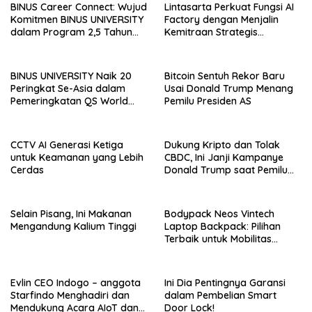
Chamber of Commerce and
BINUS Career Connect: Wujud
Lintasarta Perkuat Fungsi AI
Industry (SMCCI)
Komitmen BINUS UNIVERSITY
Factory dengan Menjalin
dalam Program 2,5 Tahun
Kemitraan Strategis
Kuliah Langsung Gapai Karir
bersama 6Estates
BINUS UNIVERSITY Naik 20
Bitcoin Sentuh Rekor Baru
Peringkat Se-Asia dalam
Usai Donald Trump Menang
Pemeringkatan QS World
Pemilu Presiden AS
University Rankings Asia
CCTV AI Generasi Ketiga
Dukung Kripto dan Tolak
untuk Keamanan yang Lebih
CBDC, Ini Janji Kampanye
Cerdas
Donald Trump saat Pemilu
AS 2024!
Selain Pisang, Ini Makanan
Bodypack Neos Vintech
Mengandung Kalium Tinggi
Laptop Backpack: Pilihan
Terbaik untuk Mobilitas
Modern
Evlin CEO Indogo – anggota
Ini Dia Pentingnya Garansi
Starfindo Menghadiri dan
dalam Pembelian Smart
Mendukung Acara AIoT dan
Door Lock!