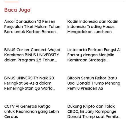
Baca Juga
Ancol Donasikan 10 Persen
Kadin Indonesia dan Kadin
Penjualan Tiket Malam Tahun
Indonesia Trading House
Baru untuk Korban Bencana
Mengadakan Luncheon
di Sumatra
Meeting Bersama dengan
The Singapore Malay
Chamber of Commerce and
BINUS Career Connect: Wujud
Lintasarta Perkuat Fungsi AI
Industry (SMCCI)
Komitmen BINUS UNIVERSITY
Factory dengan Menjalin
dalam Program 2,5 Tahun
Kemitraan Strategis
Kuliah Langsung Gapai Karir
bersama 6Estates
BINUS UNIVERSITY Naik 20
Bitcoin Sentuh Rekor Baru
Peringkat Se-Asia dalam
Usai Donald Trump Menang
Pemeringkatan QS World
Pemilu Presiden AS
University Rankings Asia
CCTV AI Generasi Ketiga
Dukung Kripto dan Tolak
untuk Keamanan yang Lebih
CBDC, Ini Janji Kampanye
Cerdas
Donald Trump saat Pemilu
AS 2024!