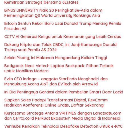
Kemitraan Strategis bersama 6Estates
BINUS UNIVERSITY Naik 20 Peringkat Se-Asia dalam
Pemeringkatan QS World University Rankings Asia
Bitcoin Sentuh Rekor Baru Usai Donald Trump Menang Pemilu
Presiden AS
CCTV AI Generasi Ketiga untuk Keamanan yang Lebih Cerdas
Dukung Kripto dan Tolak CBDC, Ini Janji Kampanye Donald
Trump saat Pemilu AS 2024!
Selain Pisang, Ini Makanan Mengandung Kalium Tinggi
Bodypack Neos Vintech Laptop Backpack: Pilihan Terbaik
untuk Mobilitas Modern
Evlin CEO Indogo – anggota Starfindo Menghadiri dan
Mendukung Acara AIoT dan EVTech oleh Arrow.id
Ini Dia Pentingnya Garansi dalam Pembelian Smart Door Lock!
Siapkan Sales Hadapi Transformasi Digital, RevComm
Hadirkan Konferensi Online Gratis, Daftar Sekarang!
Kerjasama Strategis Antara VRITIMES dengan Lahatsatu.com
dan Cerita.co.id Perkuat Ekosistem Media Digital di Indonesia
Verihubs Kenalkan Teknologi Deepfake Detection untuk e-KYC