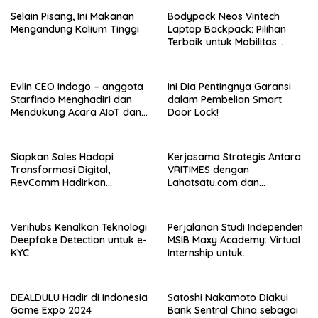
Selain Pisang, Ini Makanan
Bodypack Neos Vintech
Mengandung Kalium Tinggi
Laptop Backpack: Pilihan
Terbaik untuk Mobilitas
Modern
Evlin CEO Indogo – anggota
Ini Dia Pentingnya Garansi
Starfindo Menghadiri dan
dalam Pembelian Smart
Mendukung Acara AIoT dan
Door Lock!
EVTech oleh Arrow.id
Siapkan Sales Hadapi
Kerjasama Strategis Antara
Transformasi Digital,
VRITIMES dengan
RevComm Hadirkan
Lahatsatu.com dan
Konferensi Online Gratis,
Cerita.co.id Perkuat
Daftar Sekarang!
Ekosistem Media Digital di
Indonesia
Verihubs Kenalkan Teknologi
Perjalanan Studi Independen
Deepfake Detection untuk e-
MSIB Maxy Academy: Virtual
KYC
Internship untuk
Pengalaman Kerja Nyata
DEALDULU Hadir di Indonesia
Satoshi Nakamoto Diakui
Game Expo 2024
Bank Sentral China sebagai