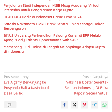
Perjalanan Studi Independen MSIB Maxy Academy: Virtual
Internship untuk Pengalaman Kerja Nyata
DEALDULU Hadir di Indonesia Game Expo 2024
Satoshi Nakamoto Diakui Bank Sentral China sebagai Tokoh
Berpengaruh
BINUS University Perkenalkan Peluang Karier di ERP Melalui
Ajang “Early Talents Opportunities with SAP”
Memerangi Judi Online di Tengah Melonjaknya Adopsi Kripto
di Indonesia
Navigasi
Pos sebelumnya
Pos selanjutnya
Eva Algafry Berkunjung ke
Vaksinasi Boster Serentak
pos
Posyandu Balita Kasih Ibu di
Seluruh Indonesia, Di Buka
Desa Belilik
Kapolri Secara Virtual