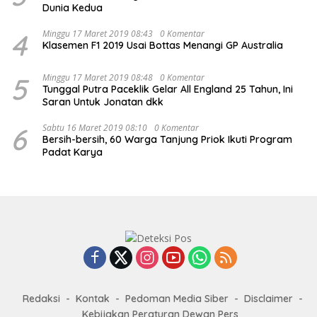
Dunia Kedua
4
Minggu 17 Maret 2019 08:43
0 Komentar
Klasemen F1 2019 Usai Bottas Menangi GP Australia
5
Minggu 17 Maret 2019 08:48
0 Komentar
Tunggal Putra Paceklik Gelar All England 25 Tahun, Ini
Saran Untuk Jonatan dkk
6
Sabtu 16 Maret 2019 08:10
0 Komentar
Bersih-bersih, 60 Warga Tanjung Priok Ikuti Program
Padat Karya
Redaksi
Kontak
Pedoman Media Siber
Disclaimer
Kebijakan Peraturan Dewan Pers