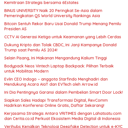
Kemitraan Strategis bersama 6Estates
BINUS UNIVERSITY Naik 20 Peringkat Se-Asia dalam
Pemeringkatan QS World University Rankings Asia
Bitcoin Sentuh Rekor Baru Usai Donald Trump Menang Pemilu
Presiden AS
CCTV AI Generasi Ketiga untuk Keamanan yang Lebih Cerdas
Dukung Kripto dan Tolak CBDC, Ini Janji Kampanye Donald
Trump saat Pemilu AS 2024!
Selain Pisang, Ini Makanan Mengandung Kalium Tinggi
Bodypack Neos Vintech Laptop Backpack: Pilihan Terbaik
untuk Mobilitas Modern
Evlin CEO Indogo – anggota Starfindo Menghadiri dan
Mendukung Acara AIoT dan EVTech oleh Arrow.id
Ini Dia Pentingnya Garansi dalam Pembelian Smart Door Lock!
Siapkan Sales Hadapi Transformasi Digital, RevComm
Hadirkan Konferensi Online Gratis, Daftar Sekarang!
Kerjasama Strategis Antara VRITIMES dengan Lahatsatu.com
dan Cerita.co.id Perkuat Ekosistem Media Digital di Indonesia
Verihubs Kenalkan Teknologi Deepfake Detection untuk e-KYC