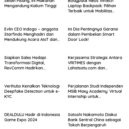
Selain Pisang, Ini Makanan
Bodypack Neos Vintech
Mengandung Kalium Tinggi
Laptop Backpack: Pilihan
Terbaik untuk Mobilitas
Modern
Evlin CEO Indogo – anggota
Ini Dia Pentingnya Garansi
Starfindo Menghadiri dan
dalam Pembelian Smart
Mendukung Acara AIoT dan
Door Lock!
EVTech oleh Arrow.id
Siapkan Sales Hadapi
Kerjasama Strategis Antara
Transformasi Digital,
VRITIMES dengan
RevComm Hadirkan
Lahatsatu.com dan
Konferensi Online Gratis,
Cerita.co.id Perkuat
Daftar Sekarang!
Ekosistem Media Digital di
Indonesia
Verihubs Kenalkan Teknologi
Perjalanan Studi Independen
Deepfake Detection untuk e-
MSIB Maxy Academy: Virtual
KYC
Internship untuk
Pengalaman Kerja Nyata
DEALDULU Hadir di Indonesia
Satoshi Nakamoto Diakui
Game Expo 2024
Bank Sentral China sebagai
Tokoh Berpengaruh