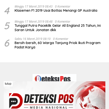
4
Minggu 17 Maret 2019 08:43
0 Komentar
Klasemen F1 2019 Usai Bottas Menangi GP Australia
5
Minggu 17 Maret 2019 08:48
0 Komentar
Tunggal Putra Paceklik Gelar All England 25 Tahun, Ini
Saran Untuk Jonatan dkk
6
Sabtu 16 Maret 2019 08:10
0 Komentar
Bersih-bersih, 60 Warga Tanjung Priok Ikuti Program
Padat Karya
tutup
Redaksi
Kontak
Pedoman Media Siber
Disclaimer
Kebijakan Peraturan Dewan Pers