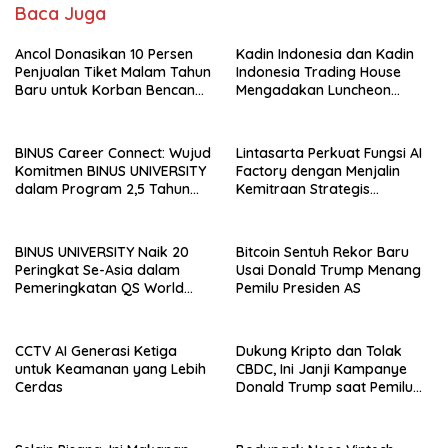
Baca Juga
Ancol Donasikan 10 Persen
Kadin Indonesia dan Kadin
Penjualan Tiket Malam Tahun
Indonesia Trading House
Baru untuk Korban Bencana
Mengadakan Luncheon
di Sumatra
Meeting Bersama dengan
The Singapore Malay
Chamber of Commerce and
BINUS Career Connect: Wujud
Lintasarta Perkuat Fungsi AI
Industry (SMCCI)
Komitmen BINUS UNIVERSITY
Factory dengan Menjalin
dalam Program 2,5 Tahun
Kemitraan Strategis
Kuliah Langsung Gapai Karir
bersama 6Estates
BINUS UNIVERSITY Naik 20
Bitcoin Sentuh Rekor Baru
Peringkat Se-Asia dalam
Usai Donald Trump Menang
Pemeringkatan QS World
Pemilu Presiden AS
University Rankings Asia
CCTV AI Generasi Ketiga
Dukung Kripto dan Tolak
untuk Keamanan yang Lebih
CBDC, Ini Janji Kampanye
Cerdas
Donald Trump saat Pemilu
AS 2024!