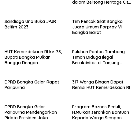
dalam Belitong Heritage City
Walk Street Carnival
Sandiaga Uno Buka JPJR
Tim Pencak Silat Bangka
Beltim 2023
Juara Umum Porprov VI
Bangka Barat
HUT Kemerdekaan RI ke-78,
Puluhan Ponton Tambang
Bupati Bangka Mulkan
Timah Diduga Ilegal
Bangga Dengan
Beraktivitas di Tanjung
Membludaknya Penonton
Kelabat Laut Belinyu
Pawai Karnaval
DPRD Bangka Gelar Rapat
317 Warga Binaan Dapat
Paripurna
Remisi HUT Kemerdekaan RI
DPRD Bangka Gelar
Program Baznas Peduli,
Paripurna Mendengarkan
H.Mulkan serahkan Bantuan
Pidato Presiden Joko
Kepada Warga Sempan
Widodo