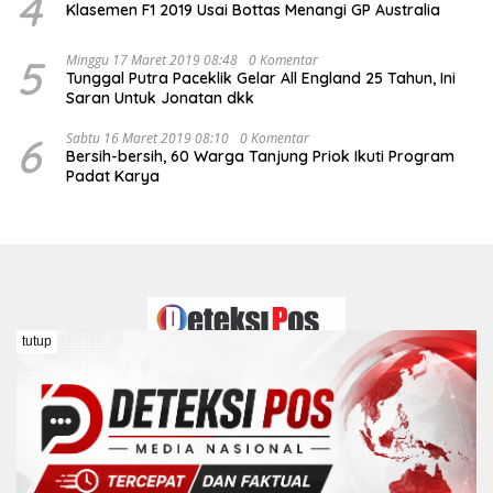
4
Klasemen F1 2019 Usai Bottas Menangi GP Australia
5
Minggu 17 Maret 2019 08:48
0 Komentar
Tunggal Putra Paceklik Gelar All England 25 Tahun, Ini
Saran Untuk Jonatan dkk
6
Sabtu 16 Maret 2019 08:10
0 Komentar
Bersih-bersih, 60 Warga Tanjung Priok Ikuti Program
Padat Karya
tutup
Redaksi
Kontak
Pedoman Media Siber
Disclaimer
Kebijakan Peraturan Dewan Pers
COPYRIGHT © DETEKSIPOS 2026 Hak Cipta Dilindungi Undang-