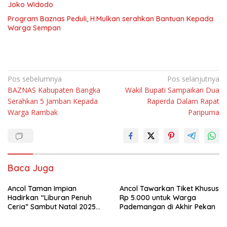
Joko Widodo
Program Baznas Peduli, H.Mulkan serahkan Bantuan Kepada
Warga Sempan
Navigasi
Pos sebelumnya
Pos selanjutnya
BAZNAS Kabupaten Bangka
Wakil Bupati Sampaikan Dua
pos
Serahkan 5 Jamban Kepada
Raperda Dalam Rapat
Warga Rambak
Paripurna
Baca Juga
Ancol Taman Impian
Ancol Tawarkan Tiket Khusus
Hadirkan “Liburan Penuh
Rp 5.000 untuk Warga
Ceria” Sambut Natal 2025
Pademangan di Akhir Pekan
dan Tahun Baru 2026