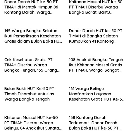
Donor Darah HUT ke-50 PT
Khitanan Massal HUT ke-50
TIMAH di Mentok Himpun 86
PT TIMAH Diserbu Warga
Kantong Darah, Warga
Bangka Barat, Bantu
Antusias Berbagi untuk
Ringankan Beban Keluarga
Sesama
145 Warga Bangka Selatan
Donor Darah HUT ke-50 PT
Ikuti Pemeriksaan Kesehatan
TIMAH di Bangka Selatan
Gratis dalam Bulan Bakti HUT
Kumpulkan 41 Kantong
ke-50 PT TIMAH
Darah
Cek Kesehatan Gratis PT
108 Anak di Bangka Tengah
TIMAH Diserbu Warga
Ikut Khitanan Massal Gratis
Bangka Tengah, 135 Orang
PT TIMAH, Warga: Sangat
Manfaatkan Layanan
Membantu
Bulan Bakti HUT Ke-50 PT
161 Warga Belinyu
Timah Disambut Antusias
Manfaatkan Layanan
Warga Bangka Tengah
Kesehatan Gratis HUT Ke-50
PT Timah
Khitanan Massal HUT ke-50
138 Kantong Darah
PT TIMAH Diserbu Warga
Terkumpul, Donor Darah
Belinyu, 84 Anak Ikut Sunatan
Bulan Bakti HUT ke-50 PT