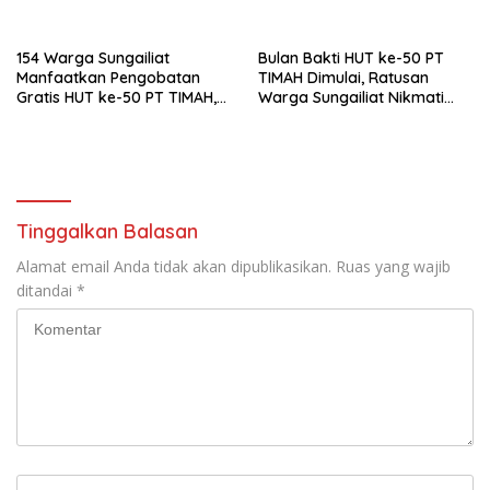
Gratis
TIMAH Disambut Antusias
Warga Belinyu
154 Warga Sungailiat
Bulan Bakti HUT ke-50 PT
Manfaatkan Pengobatan
TIMAH Dimulai, Ratusan
Gratis HUT ke-50 PT TIMAH,
Warga Sungailiat Nikmati
Dinkes Bangka Beri Apresiasi
Layanan Sosial
Tinggalkan Balasan
Alamat email Anda tidak akan dipublikasikan.
Ruas yang wajib
ditandai
*