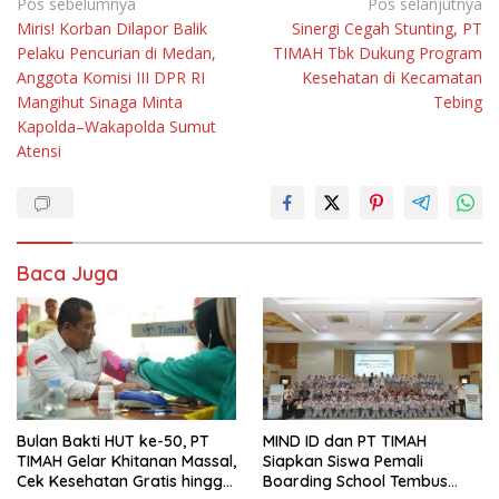
Navigasi
Pos sebelumnya
Pos selanjutnya
Miris! Korban Dilapor Balik
Sinergi Cegah Stunting, PT
pos
Pelaku Pencurian di Medan,
TIMAH Tbk Dukung Program
Anggota Komisi III DPR RI
Kesehatan di Kecamatan
Mangihut Sinaga Minta
Tebing
Kapolda–Wakapolda Sumut
Atensi
Baca Juga
Bulan Bakti HUT ke-50, PT
MIND ID dan PT TIMAH
TIMAH Gelar Khitanan Massal,
Siapkan Siswa Pemali
Cek Kesehatan Gratis hingga
Boarding School Tembus