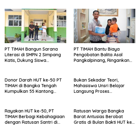
Donor Darah di Jakarta
Kampus Impian Lewat
MINDucation
PT TIMAH Bangun Sarana
PT TIMAH Bantu Biaya
Literasi di SMPN 2 Simpang
Pengobatan Balita Asal
Katis, Dukung Siswa
Pangkalpinang, Ringankan
Kembangkan Potensi
Beban Keluarga
Donor Darah HUT ke-50 PT
Bukan Sekadar Teori,
TIMAH di Bangka Tengah
Mahasiswa Unsri Belajar
Kumpulkan 55 Kantong
Langsung Proses
Darah
Penambangan Timah di PT
TIMAH
Rayakan HUT ke-50, PT
Ratusan Warga Bangka
TIMAH Berbagi Kebahagiaan
Barat Antusias Berobat
dengan Ratusan Santri di
Gratis di Bulan Bakti HUT ke-
Bangka Selatan
50 PT TIMAH