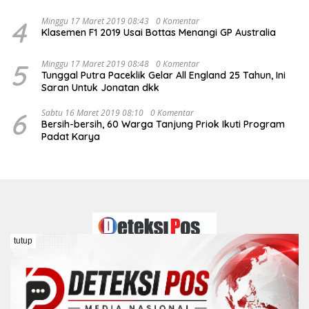
4
Minggu 17 Maret 2019 08:43
0 Komentar
Klasemen F1 2019 Usai Bottas Menangi GP Australia
5
Minggu 17 Maret 2019 08:48
0 Komentar
Tunggal Putra Paceklik Gelar All England 25 Tahun, Ini
Saran Untuk Jonatan dkk
6
Sabtu 16 Maret 2019 08:10
0 Komentar
Bersih-bersih, 60 Warga Tanjung Priok Ikuti Program
Padat Karya
tutup
Redaksi
Kontak
Pedoman Media Siber
Disclaimer
Kebijakan Peraturan Dewan Pers