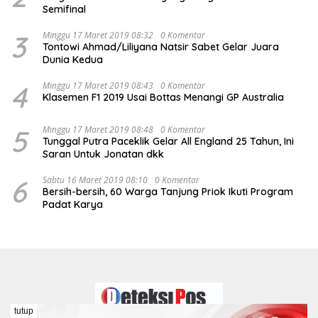
Semifinal
3
Minggu 17 Maret 2019 08:32
0 Komentar
Tontowi Ahmad/Liliyana Natsir Sabet Gelar Juara
Dunia Kedua
4
Minggu 17 Maret 2019 08:43
0 Komentar
Klasemen F1 2019 Usai Bottas Menangi GP Australia
5
Minggu 17 Maret 2019 08:48
0 Komentar
Tunggal Putra Paceklik Gelar All England 25 Tahun, Ini
Saran Untuk Jonatan dkk
6
Sabtu 16 Maret 2019 08:10
0 Komentar
Bersih-bersih, 60 Warga Tanjung Priok Ikuti Program
Padat Karya
tutup