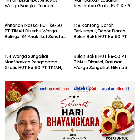
Timah Disambut Antusias
Manfaatkan Layanan
Warga Bangka Tengah
Kesehatan Gratis HUT Ke-50
PT Timah
Khitanan Massal HUT ke-50
138 Kantong Darah
PT TIMAH Diserbu Warga
Terkumpul, Donor Darah
Belinyu, 84 Anak Ikut Sunatan
Bulan Bakti HUT ke-50 PT
Gratis
TIMAH Disambut Antusias
Warga Belinyu
154 Warga Sungailiat
Bulan Bakti HUT ke-50 PT
Manfaatkan Pengobatan
TIMAH Dimulai, Ratusan
Gratis HUT ke-50 PT TIMAH,
Warga Sungailiat Nikmati
Dinkes Bangka Beri Apresiasi
Layanan Sosial