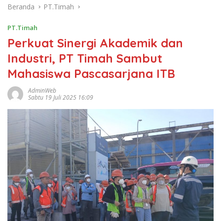
Beranda
PT.Timah
PT.Timah
Perkuat Sinergi Akademik dan
Industri, PT Timah Sambut
Mahasiswa Pascasarjana ITB
AdminWeb
Sabtu 19 Juli 2025 16:09