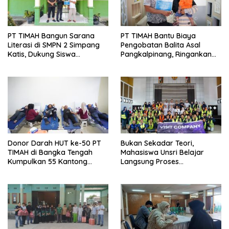
PT TIMAH Bangun Sarana
PT TIMAH Bantu Biaya
Literasi di SMPN 2 Simpang
Pengobatan Balita Asal
Katis, Dukung Siswa
Pangkalpinang, Ringankan
Kembangkan Potensi
Beban Keluarga
Donor Darah HUT ke-50 PT
Bukan Sekadar Teori,
TIMAH di Bangka Tengah
Mahasiswa Unsri Belajar
Kumpulkan 55 Kantong
Langsung Proses
Darah
Penambangan Timah di PT
TIMAH