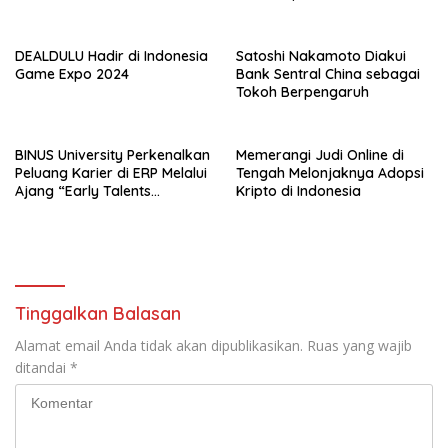
Pengalaman Kerja Nyata
DEALDULU Hadir di Indonesia
Satoshi Nakamoto Diakui
Game Expo 2024
Bank Sentral China sebagai
Tokoh Berpengaruh
BINUS University Perkenalkan
Memerangi Judi Online di
Peluang Karier di ERP Melalui
Tengah Melonjaknya Adopsi
Ajang “Early Talents
Kripto di Indonesia
Opportunities with SAP”
Tinggalkan Balasan
Alamat email Anda tidak akan dipublikasikan.
Ruas yang wajib
ditandai
*