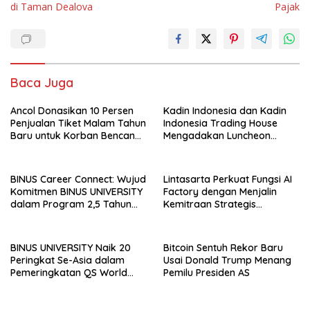
di Taman Dealova
Pajak
Baca Juga
Ancol Donasikan 10 Persen
Kadin Indonesia dan Kadin
Penjualan Tiket Malam Tahun
Indonesia Trading House
Baru untuk Korban Bencana
Mengadakan Luncheon
di Sumatra
Meeting Bersama dengan
The Singapore Malay
Chamber of Commerce and
BINUS Career Connect: Wujud
Lintasarta Perkuat Fungsi AI
Industry (SMCCI)
Komitmen BINUS UNIVERSITY
Factory dengan Menjalin
dalam Program 2,5 Tahun
Kemitraan Strategis
Kuliah Langsung Gapai Karir
bersama 6Estates
BINUS UNIVERSITY Naik 20
Bitcoin Sentuh Rekor Baru
Peringkat Se-Asia dalam
Usai Donald Trump Menang
Pemeringkatan QS World
Pemilu Presiden AS
University Rankings Asia