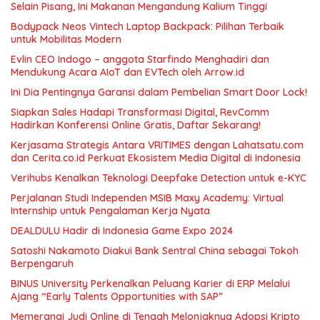
Selain Pisang, Ini Makanan Mengandung Kalium Tinggi
Bodypack Neos Vintech Laptop Backpack: Pilihan Terbaik
untuk Mobilitas Modern
Evlin CEO Indogo – anggota Starfindo Menghadiri dan
Mendukung Acara AIoT dan EVTech oleh Arrow.id
Ini Dia Pentingnya Garansi dalam Pembelian Smart Door Lock!
Siapkan Sales Hadapi Transformasi Digital, RevComm
Hadirkan Konferensi Online Gratis, Daftar Sekarang!
Kerjasama Strategis Antara VRITIMES dengan Lahatsatu.com
dan Cerita.co.id Perkuat Ekosistem Media Digital di Indonesia
Verihubs Kenalkan Teknologi Deepfake Detection untuk e-KYC
Perjalanan Studi Independen MSIB Maxy Academy: Virtual
Internship untuk Pengalaman Kerja Nyata
DEALDULU Hadir di Indonesia Game Expo 2024
Satoshi Nakamoto Diakui Bank Sentral China sebagai Tokoh
Berpengaruh
BINUS University Perkenalkan Peluang Karier di ERP Melalui
Ajang “Early Talents Opportunities with SAP”
Memerangi Judi Online di Tengah Melonjaknya Adopsi Kripto