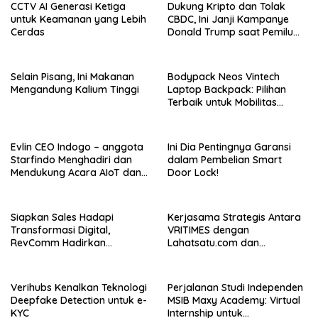
CCTV AI Generasi Ketiga
Dukung Kripto dan Tolak
untuk Keamanan yang Lebih
CBDC, Ini Janji Kampanye
Cerdas
Donald Trump saat Pemilu
AS 2024!
Selain Pisang, Ini Makanan
Bodypack Neos Vintech
Mengandung Kalium Tinggi
Laptop Backpack: Pilihan
Terbaik untuk Mobilitas
Modern
Evlin CEO Indogo – anggota
Ini Dia Pentingnya Garansi
Starfindo Menghadiri dan
dalam Pembelian Smart
Mendukung Acara AIoT dan
Door Lock!
EVTech oleh Arrow.id
Siapkan Sales Hadapi
Kerjasama Strategis Antara
Transformasi Digital,
VRITIMES dengan
RevComm Hadirkan
Lahatsatu.com dan
Konferensi Online Gratis,
Cerita.co.id Perkuat
Daftar Sekarang!
Ekosistem Media Digital di
Indonesia
Verihubs Kenalkan Teknologi
Perjalanan Studi Independen
Deepfake Detection untuk e-
MSIB Maxy Academy: Virtual
KYC
Internship untuk