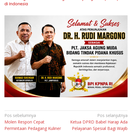
di Indonesia
Navigasi
Pos sebelumnya
Pos selanjutnya
Molen Respon Cepat
Ketua DPRD Babel Harap Ada
pos
Permintaan Pedagang Kuliner
Pelayanan Spesial Bagi Wajib