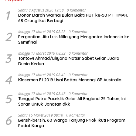
1
Sabtu 8 Agustus 2026 19:58
0 Komentar
Donor Darah Warnai Bulan Bakti HUT ke-50 PT TIMAH,
68 Orang Ikut Berbagi
2
Minggu 17 Maret 2019 08:28
0 Komentar
Pergantian Jitu Luis Milla yang Mengantar Indonesia ke
Semifinal
3
Minggu 17 Maret 2019 08:32
0 Komentar
Tontowi Ahmad/Liliyana Natsir Sabet Gelar Juara
Dunia Kedua
4
Minggu 17 Maret 2019 08:43
0 Komentar
Klasemen F1 2019 Usai Bottas Menangi GP Australia
5
Minggu 17 Maret 2019 08:48
0 Komentar
Tunggal Putra Paceklik Gelar All England 25 Tahun, Ini
Saran Untuk Jonatan dkk
6
Sabtu 16 Maret 2019 08:10
0 Komentar
Bersih-bersih, 60 Warga Tanjung Priok Ikuti Program
Padat Karya