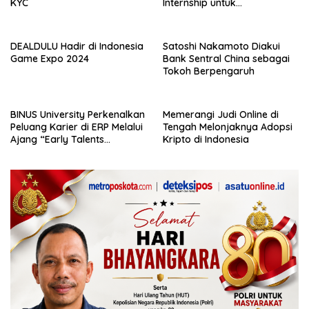
KYC
Internship untuk
Pengalaman Kerja Nyata
DEALDULU Hadir di Indonesia
Satoshi Nakamoto Diakui
Game Expo 2024
Bank Sentral China sebagai
Tokoh Berpengaruh
BINUS University Perkenalkan
Memerangi Judi Online di
Peluang Karier di ERP Melalui
Tengah Melonjaknya Adopsi
Ajang “Early Talents
Kripto di Indonesia
Opportunities with SAP”