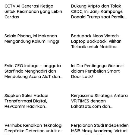
CCTV AI Generasi Ketiga
Dukung Kripto dan Tolak
untuk Keamanan yang Lebih
CBDC, Ini Janji Kampanye
Cerdas
Donald Trump saat Pemilu
AS 2024!
Selain Pisang, Ini Makanan
Bodypack Neos Vintech
Mengandung Kalium Tinggi
Laptop Backpack: Pilihan
Terbaik untuk Mobilitas
Modern
Evlin CEO Indogo – anggota
Ini Dia Pentingnya Garansi
Starfindo Menghadiri dan
dalam Pembelian Smart
Mendukung Acara AIoT dan
Door Lock!
EVTech oleh Arrow.id
Siapkan Sales Hadapi
Kerjasama Strategis Antara
Transformasi Digital,
VRITIMES dengan
RevComm Hadirkan
Lahatsatu.com dan
Konferensi Online Gratis,
Cerita.co.id Perkuat
Daftar Sekarang!
Ekosistem Media Digital di
Indonesia
Verihubs Kenalkan Teknologi
Perjalanan Studi Independen
Deepfake Detection untuk e-
MSIB Maxy Academy: Virtual