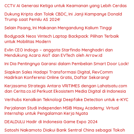
CCTV AI Generasi Ketiga untuk Keamanan yang Lebih Cerdas
Dukung Kripto dan Tolak CBDC, Ini Janji Kampanye Donald
Trump saat Pemilu AS 2024!
Selain Pisang, Ini Makanan Mengandung Kalium Tinggi
Bodypack Neos Vintech Laptop Backpack: Pilihan Terbaik
untuk Mobilitas Modern
Evlin CEO Indogo – anggota Starfindo Menghadiri dan
Mendukung Acara AIoT dan EVTech oleh Arrow.id
Ini Dia Pentingnya Garansi dalam Pembelian Smart Door Lock!
Siapkan Sales Hadapi Transformasi Digital, RevComm
Hadirkan Konferensi Online Gratis, Daftar Sekarang!
Kerjasama Strategis Antara VRITIMES dengan Lahatsatu.com
dan Cerita.co.id Perkuat Ekosistem Media Digital di Indonesia
Verihubs Kenalkan Teknologi Deepfake Detection untuk e-KYC
Perjalanan Studi Independen MSIB Maxy Academy: Virtual
Internship untuk Pengalaman Kerja Nyata
DEALDULU Hadir di Indonesia Game Expo 2024
Satoshi Nakamoto Diakui Bank Sentral China sebagai Tokoh