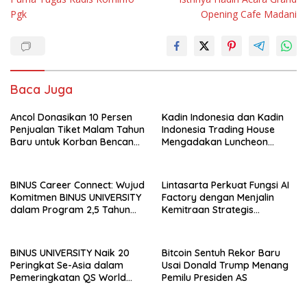
Pgk
Opening Cafe Madani
Baca Juga
Ancol Donasikan 10 Persen
Kadin Indonesia dan Kadin
Penjualan Tiket Malam Tahun
Indonesia Trading House
Baru untuk Korban Bencana
Mengadakan Luncheon
di Sumatra
Meeting Bersama dengan
The Singapore Malay
Chamber of Commerce and
BINUS Career Connect: Wujud
Lintasarta Perkuat Fungsi AI
Industry (SMCCI)
Komitmen BINUS UNIVERSITY
Factory dengan Menjalin
dalam Program 2,5 Tahun
Kemitraan Strategis
Kuliah Langsung Gapai Karir
bersama 6Estates
BINUS UNIVERSITY Naik 20
Bitcoin Sentuh Rekor Baru
Peringkat Se-Asia dalam
Usai Donald Trump Menang
Pemeringkatan QS World
Pemilu Presiden AS
University Rankings Asia