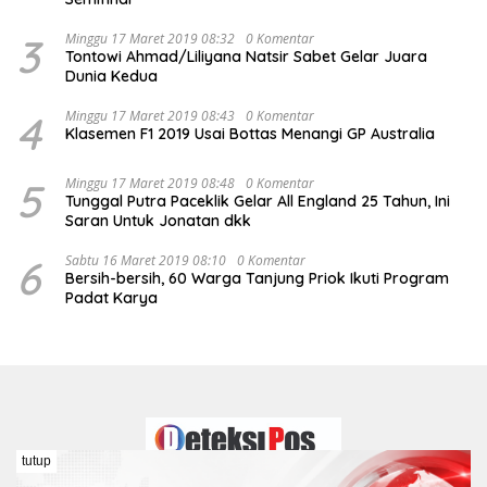
3
Minggu 17 Maret 2019 08:32
0 Komentar
Tontowi Ahmad/Liliyana Natsir Sabet Gelar Juara
Dunia Kedua
4
Minggu 17 Maret 2019 08:43
0 Komentar
Klasemen F1 2019 Usai Bottas Menangi GP Australia
5
Minggu 17 Maret 2019 08:48
0 Komentar
Tunggal Putra Paceklik Gelar All England 25 Tahun, Ini
Saran Untuk Jonatan dkk
6
Sabtu 16 Maret 2019 08:10
0 Komentar
Bersih-bersih, 60 Warga Tanjung Priok Ikuti Program
Padat Karya
tutup