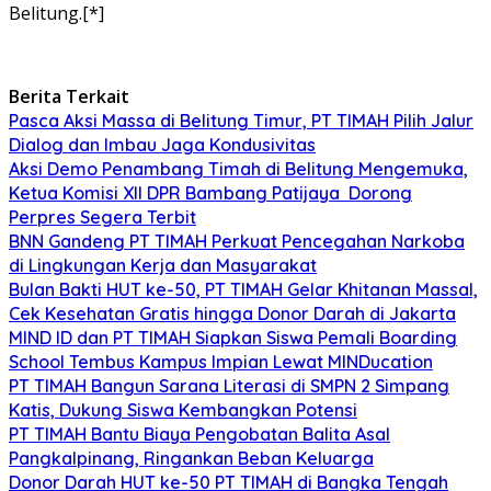
Belitung.[*]
Berita Terkait
Pasca Aksi Massa di Belitung Timur, PT TIMAH Pilih Jalur
Dialog dan Imbau Jaga Kondusivitas
Aksi Demo Penambang Timah di Belitung Mengemuka,
Ketua Komisi XII DPR Bambang Patijaya Dorong
Perpres Segera Terbit
BNN Gandeng PT TIMAH Perkuat Pencegahan Narkoba
di Lingkungan Kerja dan Masyarakat
Bulan Bakti HUT ke-50, PT TIMAH Gelar Khitanan Massal,
Cek Kesehatan Gratis hingga Donor Darah di Jakarta
MIND ID dan PT TIMAH Siapkan Siswa Pemali Boarding
School Tembus Kampus Impian Lewat MINDucation
PT TIMAH Bangun Sarana Literasi di SMPN 2 Simpang
Katis, Dukung Siswa Kembangkan Potensi
PT TIMAH Bantu Biaya Pengobatan Balita Asal
Pangkalpinang, Ringankan Beban Keluarga
Donor Darah HUT ke-50 PT TIMAH di Bangka Tengah