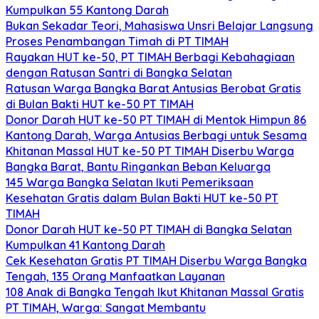
Kumpulkan 55 Kantong Darah
Bukan Sekadar Teori, Mahasiswa Unsri Belajar Langsung
Proses Penambangan Timah di PT TIMAH
Rayakan HUT ke-50, PT TIMAH Berbagi Kebahagiaan
dengan Ratusan Santri di Bangka Selatan
Ratusan Warga Bangka Barat Antusias Berobat Gratis
di Bulan Bakti HUT ke-50 PT TIMAH
Donor Darah HUT ke-50 PT TIMAH di Mentok Himpun 86
Kantong Darah, Warga Antusias Berbagi untuk Sesama
Khitanan Massal HUT ke-50 PT TIMAH Diserbu Warga
Bangka Barat, Bantu Ringankan Beban Keluarga
145 Warga Bangka Selatan Ikuti Pemeriksaan
Kesehatan Gratis dalam Bulan Bakti HUT ke-50 PT
TIMAH
Donor Darah HUT ke-50 PT TIMAH di Bangka Selatan
Kumpulkan 41 Kantong Darah
Cek Kesehatan Gratis PT TIMAH Diserbu Warga Bangka
Tengah, 135 Orang Manfaatkan Layanan
108 Anak di Bangka Tengah Ikut Khitanan Massal Gratis
PT TIMAH, Warga: Sangat Membantu