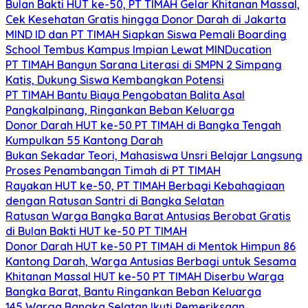
Bulan Bakti HUT ke-50, PT TIMAH Gelar Khitanan Massal,
Cek Kesehatan Gratis hingga Donor Darah di Jakarta
MIND ID dan PT TIMAH Siapkan Siswa Pemali Boarding
School Tembus Kampus Impian Lewat MINDucation
PT TIMAH Bangun Sarana Literasi di SMPN 2 Simpang
Katis, Dukung Siswa Kembangkan Potensi
PT TIMAH Bantu Biaya Pengobatan Balita Asal
Pangkalpinang, Ringankan Beban Keluarga
Donor Darah HUT ke-50 PT TIMAH di Bangka Tengah
Kumpulkan 55 Kantong Darah
Bukan Sekadar Teori, Mahasiswa Unsri Belajar Langsung
Proses Penambangan Timah di PT TIMAH
Rayakan HUT ke-50, PT TIMAH Berbagi Kebahagiaan
dengan Ratusan Santri di Bangka Selatan
Ratusan Warga Bangka Barat Antusias Berobat Gratis
di Bulan Bakti HUT ke-50 PT TIMAH
Donor Darah HUT ke-50 PT TIMAH di Mentok Himpun 86
Kantong Darah, Warga Antusias Berbagi untuk Sesama
Khitanan Massal HUT ke-50 PT TIMAH Diserbu Warga
Bangka Barat, Bantu Ringankan Beban Keluarga
145 Warga Bangka Selatan Ikuti Pemeriksaan