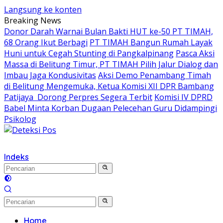
Langsung ke konten
Breaking News
Donor Darah Warnai Bulan Bakti HUT ke-50 PT TIMAH,
68 Orang Ikut Berbagi
PT TIMAH Bangun Rumah Layak
Huni untuk Cegah Stunting di Pangkalpinang
Pasca Aksi
Massa di Belitung Timur, PT TIMAH Pilih Jalur Dialog dan
Imbau Jaga Kondusivitas
Aksi Demo Penambang Timah
di Belitung Mengemuka, Ketua Komisi XII DPR Bambang
Patijaya Dorong Perpres Segera Terbit
Komisi IV DPRD
Babel Minta Korban Dugaan Pelecehan Guru Didampingi
Psikolog
Indeks
Home