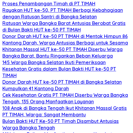
Proses Penambangan Timah di PT TIMAH
Rayakan HUT ke-50, PT TIMAH Berbagi Kebahagiaan
dengan Ratusan Santri di Bangka Selatan
Ratusan Warga Bangka Barat Antusias Berobat Gratis
di Bulan Bakti HUT ke-50 PT TIMAH
Donor Darah HUT ke-50 PT TIMAH di Mentok Himpun 86
Kantong Darah, Warga Antusias Berbagi untuk Sesama
Khitanan Massal HUT ke-50 PT TIMAH Diserbu Warga
Bangka Barat, Bantu Ringankan Beban Keluarga
145 Warga Bangka Selatan Ikuti Pemeriksaan
Kesehatan Gratis dalam Bulan Bakti HUT ke-50 PT
TIMAH
Donor Darah HUT ke-50 PT TIMAH di Bangka Selatan
Kumpulkan 41 Kantong Darah
Cek Kesehatan Gratis PT TIMAH Diserbu Warga Bangka
Tengah, 135 Orang Manfaatkan Layanan
108 Anak di Bangka Tengah Ikut Khitanan Massal Gratis
PT TIMAH, Warga: Sangat Membantu
Bulan Bakti HUT Ke-50 PT Timah Disambut Antusias
Warga Bangka Tengah