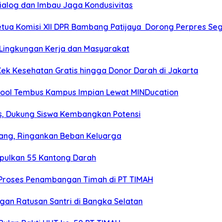
 Dialog dan Imbau Jaga Kondusivitas
ua Komisi XII DPR Bambang Patijaya Dorong Perpres Seg
Lingkungan Kerja dan Masyarakat
Cek Kesehatan Gratis hingga Donor Darah di Jakarta
chool Tembus Kampus Impian Lewat MINDucation
is, Dukung Siswa Kembangkan Potensi
nang, Ringankan Beban Keluarga
pulkan 55 Kantong Darah
g Proses Penambangan Timah di PT TIMAH
an Ratusan Santri di Bangka Selatan