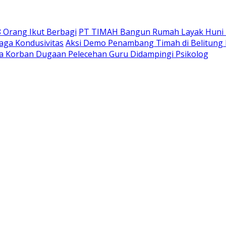
 Orang Ikut Berbagi
PT TIMAH Bangun Rumah Layak Huni u
Jaga Kondusivitas
Aksi Demo Penambang Timah di Belitung
ta Korban Dugaan Pelecehan Guru Didampingi Psikolog