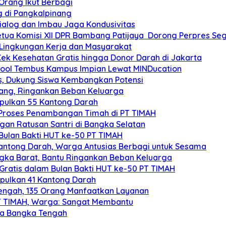
Orang Ikut Berbagi
g di Pangkalpinang
 Dialog dan Imbau Jaga Kondusivitas
ua Komisi XII DPR Bambang Patijaya Dorong Perpres Seg
Lingkungan Kerja dan Masyarakat
Cek Kesehatan Gratis hingga Donor Darah di Jakarta
chool Tembus Kampus Impian Lewat MINDucation
is, Dukung Siswa Kembangkan Potensi
nang, Ringankan Beban Keluarga
pulkan 55 Kantong Darah
g Proses Penambangan Timah di PT TIMAH
an Ratusan Santri di Bangka Selatan
Bulan Bakti HUT ke-50 PT TIMAH
antong Darah, Warga Antusias Berbagi untuk Sesama
gka Barat, Bantu Ringankan Beban Keluarga
Gratis dalam Bulan Bakti HUT ke-50 PT TIMAH
pulkan 41 Kantong Darah
engah, 135 Orang Manfaatkan Layanan
 PT TIMAH, Warga: Sangat Membantu
ga Bangka Tengah