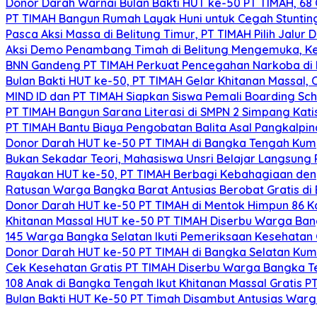
Donor Darah Warnai Bulan Bakti HUT ke-50 PT TIMAH, 68 
PT TIMAH Bangun Rumah Layak Huni untuk Cegah Stuntin
Pasca Aksi Massa di Belitung Timur, PT TIMAH Pilih Jalur
Aksi Demo Penambang Timah di Belitung Mengemuka, Ket
BNN Gandeng PT TIMAH Perkuat Pencegahan Narkoba di 
Bulan Bakti HUT ke-50, PT TIMAH Gelar Khitanan Massal, 
MIND ID dan PT TIMAH Siapkan Siswa Pemali Boarding S
PT TIMAH Bangun Sarana Literasi di SMPN 2 Simpang Kat
PT TIMAH Bantu Biaya Pengobatan Balita Asal Pangkalpi
Donor Darah HUT ke-50 PT TIMAH di Bangka Tengah Kum
Bukan Sekadar Teori, Mahasiswa Unsri Belajar Langsun
Rayakan HUT ke-50, PT TIMAH Berbagi Kebahagiaan deng
Ratusan Warga Bangka Barat Antusias Berobat Gratis di 
Donor Darah HUT ke-50 PT TIMAH di Mentok Himpun 86 K
Khitanan Massal HUT ke-50 PT TIMAH Diserbu Warga Ban
145 Warga Bangka Selatan Ikuti Pemeriksaan Kesehatan 
Donor Darah HUT ke-50 PT TIMAH di Bangka Selatan Kum
Cek Kesehatan Gratis PT TIMAH Diserbu Warga Bangka T
108 Anak di Bangka Tengah Ikut Khitanan Massal Gratis
Bulan Bakti HUT Ke-50 PT Timah Disambut Antusias War