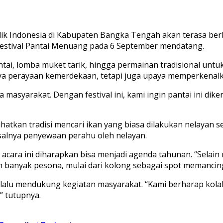
ik Indonesia di Kabupaten Bangka Tengah akan terasa ber
estival Pantai Menuang pada 6 September mendatang.
antai, lomba muket tarik, hingga permainan tradisional unt
a perayaan kemerdekaan, tetapi juga upaya memperkenalka
asyarakat. Dengan festival ini, kami ingin pantai ini dike
hatkan tradisi mencari ikan yang biasa dilakukan nelayan se
alnya penyewaan perahu oleh nelayan.
ara ini diharapkan bisa menjadi agenda tahunan. “Selain m
anyak pesona, mulai dari kolong sebagai spot memancing
alu mendukung kegiatan masyarakat. “Kami berharap kolabo
” tutupnya.