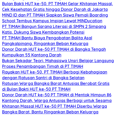
Bulan Bakti HUT ke-50, PT TIMAH Gelar Khitanan Massal,
Cek Kesehatan Gratis hingga Donor Darah di Jakarta
MIND ID dan PT TIMAH Siapkan Siswa Pemali Boarding
School Tembus Kampus Impian Lewat MINDucation
PT TIMAH Bangun Sarana Literasi di SMPN 2 Simpang
Katis, Dukung Siswa Kembangkan Potensi
PT TIMAH Bantu Biaya Pengobatan Balita Asal
Pangkalpinang, Ringankan Beban Keluarga
Donor Darah HUT ke-50 PT TIMAH di Bangka Tengah
Kumpulkan 55 Kantong Darah
Bukan Sekadar Teori, Mahasiswa Unsri Belajar Langsung
Proses Penambangan Timah di PT TIMAH
Rayakan HUT ke-50, PT TIMAH Berbagi Kebahagiaan
dengan Ratusan Santri di Bangka Selatan
Ratusan Warga Bangka Barat Antusias Berobat Gratis
di Bulan Bakti HUT ke-50 PT TIMAH
Donor Darah HUT ke-50 PT TIMAH di Mentok Himpun 86
Kantong Darah, Warga Antusias Berbagi untuk Sesama
Khitanan Massal HUT ke-50 PT TIMAH Diserbu Warga
Bangka Barat, Bantu Ringankan Beban Keluarga