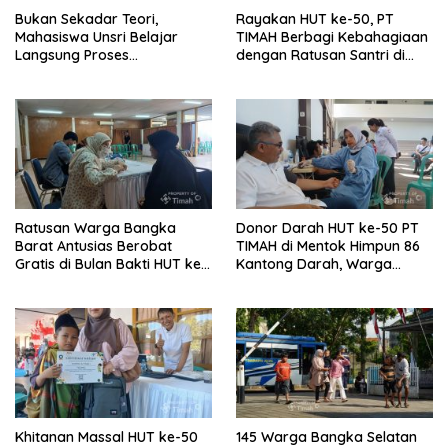
Bukan Sekadar Teori,
Rayakan HUT ke-50, PT
Mahasiswa Unsri Belajar
TIMAH Berbagi Kebahagiaan
Langsung Proses
dengan Ratusan Santri di
Penambangan Timah di PT
Bangka Selatan
TIMAH
Ratusan Warga Bangka
Donor Darah HUT ke-50 PT
Barat Antusias Berobat
TIMAH di Mentok Himpun 86
Gratis di Bulan Bakti HUT ke-
Kantong Darah, Warga
50 PT TIMAH
Antusias Berbagi untuk
Sesama
Khitanan Massal HUT ke-50
145 Warga Bangka Selatan