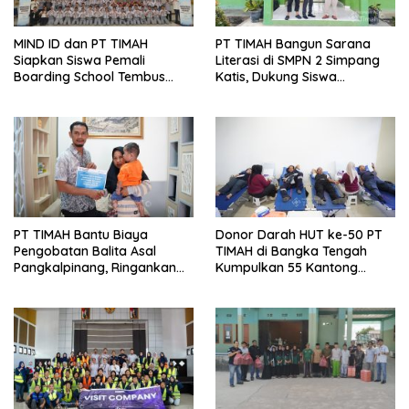
MIND ID dan PT TIMAH
PT TIMAH Bangun Sarana
Siapkan Siswa Pemali
Literasi di SMPN 2 Simpang
Boarding School Tembus
Katis, Dukung Siswa
Kampus Impian Lewat
Kembangkan Potensi
MINDucation
PT TIMAH Bantu Biaya
Donor Darah HUT ke-50 PT
Pengobatan Balita Asal
TIMAH di Bangka Tengah
Pangkalpinang, Ringankan
Kumpulkan 55 Kantong
Beban Keluarga
Darah