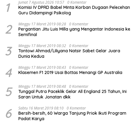
1
Jumat 7 Agustus 2026 10:57
0 Komentar
Komisi IV DPRD Babel Minta Korban Dugaan Pelecehan
Guru Didampingi Psikolog
2
Minggu 17 Maret 2019 08:28
0 Komentar
Pergantian Jitu Luis Milla yang Mengantar Indonesia ke
Semifinal
3
Minggu 17 Maret 2019 08:32
0 Komentar
Tontowi Ahmad/Liliyana Natsir Sabet Gelar Juara
Dunia Kedua
4
Minggu 17 Maret 2019 08:43
0 Komentar
Klasemen F1 2019 Usai Bottas Menangi GP Australia
5
Minggu 17 Maret 2019 08:48
0 Komentar
Tunggal Putra Paceklik Gelar All England 25 Tahun, Ini
Saran Untuk Jonatan dkk
6
Sabtu 16 Maret 2019 08:10
0 Komentar
Bersih-bersih, 60 Warga Tanjung Priok Ikuti Program
Padat Karya