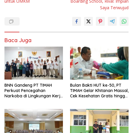
untuk UMKM
Boarding School, Rival: Impian
Saya Terwujud
Baca Juga
BNN Gandeng PT TIMAH
Bulan Bakti HUT ke-50, PT
Perkuat Pencegahan
TIMAH Gelar Khitanan Massal,
Narkoba di Lingkungan Kerja
Cek Kesehatan Gratis hingga
dan Masyarakat
Donor Darah di Jakarta