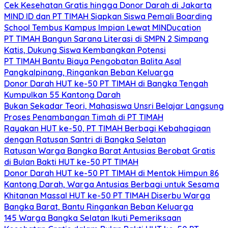
Cek Kesehatan Gratis hingga Donor Darah di Jakarta
MIND ID dan PT TIMAH Siapkan Siswa Pemali Boarding
School Tembus Kampus Impian Lewat MINDucation
PT TIMAH Bangun Sarana Literasi di SMPN 2 Simpang
Katis, Dukung Siswa Kembangkan Potensi
PT TIMAH Bantu Biaya Pengobatan Balita Asal
Pangkalpinang, Ringankan Beban Keluarga
Donor Darah HUT ke-50 PT TIMAH di Bangka Tengah
Kumpulkan 55 Kantong Darah
Bukan Sekadar Teori, Mahasiswa Unsri Belajar Langsung
Proses Penambangan Timah di PT TIMAH
Rayakan HUT ke-50, PT TIMAH Berbagi Kebahagiaan
dengan Ratusan Santri di Bangka Selatan
Ratusan Warga Bangka Barat Antusias Berobat Gratis
di Bulan Bakti HUT ke-50 PT TIMAH
Donor Darah HUT ke-50 PT TIMAH di Mentok Himpun 86
Kantong Darah, Warga Antusias Berbagi untuk Sesama
Khitanan Massal HUT ke-50 PT TIMAH Diserbu Warga
Bangka Barat, Bantu Ringankan Beban Keluarga
145 Warga Bangka Selatan Ikuti Pemeriksaan