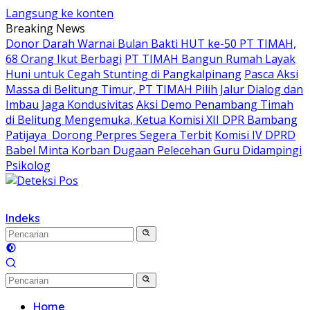
Langsung ke konten
Breaking News
Donor Darah Warnai Bulan Bakti HUT ke-50 PT TIMAH,
68 Orang Ikut Berbagi
PT TIMAH Bangun Rumah Layak
Huni untuk Cegah Stunting di Pangkalpinang
Pasca Aksi
Massa di Belitung Timur, PT TIMAH Pilih Jalur Dialog dan
Imbau Jaga Kondusivitas
Aksi Demo Penambang Timah
di Belitung Mengemuka, Ketua Komisi XII DPR Bambang
Patijaya Dorong Perpres Segera Terbit
Komisi IV DPRD
Babel Minta Korban Dugaan Pelecehan Guru Didampingi
Psikolog
Indeks
Home