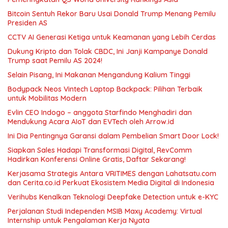
Bitcoin Sentuh Rekor Baru Usai Donald Trump Menang Pemilu
Presiden AS
CCTV AI Generasi Ketiga untuk Keamanan yang Lebih Cerdas
Dukung Kripto dan Tolak CBDC, Ini Janji Kampanye Donald
Trump saat Pemilu AS 2024!
Selain Pisang, Ini Makanan Mengandung Kalium Tinggi
Bodypack Neos Vintech Laptop Backpack: Pilihan Terbaik
untuk Mobilitas Modern
Evlin CEO Indogo – anggota Starfindo Menghadiri dan
Mendukung Acara AIoT dan EVTech oleh Arrow.id
Ini Dia Pentingnya Garansi dalam Pembelian Smart Door Lock!
Siapkan Sales Hadapi Transformasi Digital, RevComm
Hadirkan Konferensi Online Gratis, Daftar Sekarang!
Kerjasama Strategis Antara VRITIMES dengan Lahatsatu.com
dan Cerita.co.id Perkuat Ekosistem Media Digital di Indonesia
Verihubs Kenalkan Teknologi Deepfake Detection untuk e-KYC
Perjalanan Studi Independen MSIB Maxy Academy: Virtual
Internship untuk Pengalaman Kerja Nyata