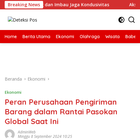
Langsung
ur Dialog dan Imbau Jaga Kondusivitas
Breaking News
Aksi Demo Penamb
ke
konten
Home
Berita Utama
Ekonomi
Olahraga
Wisata
Babel
Beranda
Ekonomi
Ekonomi
Peran Perusahaan Pengiriman
Barang dalam Rantai Pasokan
Global Saat Ini
AdminWeb
Minggu 8 September 2024 10:25