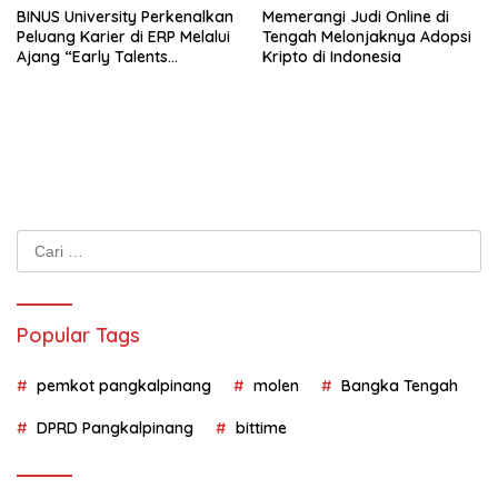
BINUS University Perkenalkan
Memerangi Judi Online di
Peluang Karier di ERP Melalui
Tengah Melonjaknya Adopsi
Ajang “Early Talents
Kripto di Indonesia
Opportunities with SAP”
Cari
untuk:
Popular Tags
pemkot pangkalpinang
molen
Bangka Tengah
DPRD Pangkalpinang
bittime