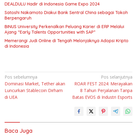
DEALDULU Hadir di Indonesia Game Expo 2024
Satoshi Nakamoto Diakui Bank Sentral China sebagai Tokoh
Berpengaruh
BINUS University Perkenalkan Peluang Karier di ERP Melalui
Ajang “Early Talents Opportunities with SAP”
Memerangi Judi Online di Tengah Melonjaknya Adopsi Kripto
di Indonesia
Navigasi
Pos sebelumnya
Pos selanjutnya
Dominasi Market, Tether akan
ROAR FEST 2024: Merayakan
pos
Luncurkan Stablecoin Dirham
8 Tahun Perjalanan Tanpa
di UEA
Batas EVOS di Industri Esports
Baca Juga