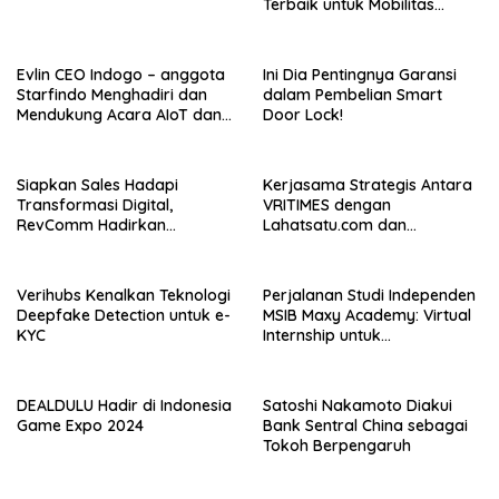
Terbaik untuk Mobilitas
Modern
Evlin CEO Indogo – anggota
Ini Dia Pentingnya Garansi
Starfindo Menghadiri dan
dalam Pembelian Smart
Mendukung Acara AIoT dan
Door Lock!
EVTech oleh Arrow.id
Siapkan Sales Hadapi
Kerjasama Strategis Antara
Transformasi Digital,
VRITIMES dengan
RevComm Hadirkan
Lahatsatu.com dan
Konferensi Online Gratis,
Cerita.co.id Perkuat
Daftar Sekarang!
Ekosistem Media Digital di
Indonesia
Verihubs Kenalkan Teknologi
Perjalanan Studi Independen
Deepfake Detection untuk e-
MSIB Maxy Academy: Virtual
KYC
Internship untuk
Pengalaman Kerja Nyata
DEALDULU Hadir di Indonesia
Satoshi Nakamoto Diakui
Game Expo 2024
Bank Sentral China sebagai
Tokoh Berpengaruh