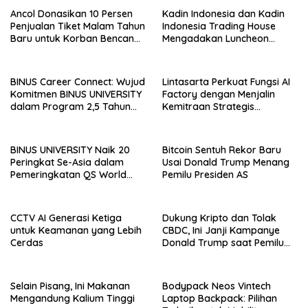
Ancol Donasikan 10 Persen
Kadin Indonesia dan Kadin
Penjualan Tiket Malam Tahun
Indonesia Trading House
Baru untuk Korban Bencana
Mengadakan Luncheon
di Sumatra
Meeting Bersama dengan
The Singapore Malay
Chamber of Commerce and
BINUS Career Connect: Wujud
Lintasarta Perkuat Fungsi AI
Industry (SMCCI)
Komitmen BINUS UNIVERSITY
Factory dengan Menjalin
dalam Program 2,5 Tahun
Kemitraan Strategis
Kuliah Langsung Gapai Karir
bersama 6Estates
BINUS UNIVERSITY Naik 20
Bitcoin Sentuh Rekor Baru
Peringkat Se-Asia dalam
Usai Donald Trump Menang
Pemeringkatan QS World
Pemilu Presiden AS
University Rankings Asia
CCTV AI Generasi Ketiga
Dukung Kripto dan Tolak
untuk Keamanan yang Lebih
CBDC, Ini Janji Kampanye
Cerdas
Donald Trump saat Pemilu
AS 2024!
Selain Pisang, Ini Makanan
Bodypack Neos Vintech
Mengandung Kalium Tinggi
Laptop Backpack: Pilihan