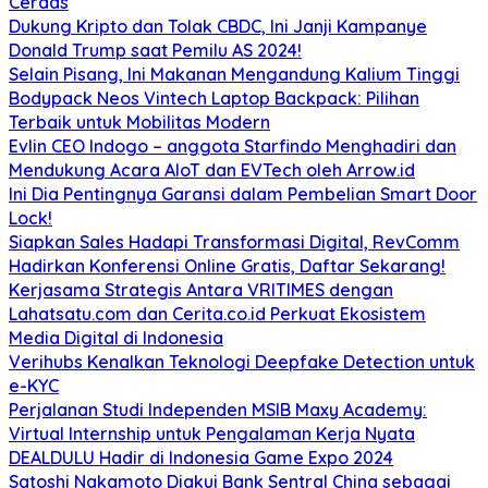
Cerdas
Dukung Kripto dan Tolak CBDC, Ini Janji Kampanye
Donald Trump saat Pemilu AS 2024!
Selain Pisang, Ini Makanan Mengandung Kalium Tinggi
Bodypack Neos Vintech Laptop Backpack: Pilihan
Terbaik untuk Mobilitas Modern
Evlin CEO Indogo – anggota Starfindo Menghadiri dan
Mendukung Acara AIoT dan EVTech oleh Arrow.id
Ini Dia Pentingnya Garansi dalam Pembelian Smart Door
Lock!
Siapkan Sales Hadapi Transformasi Digital, RevComm
Hadirkan Konferensi Online Gratis, Daftar Sekarang!
Kerjasama Strategis Antara VRITIMES dengan
Lahatsatu.com dan Cerita.co.id Perkuat Ekosistem
Media Digital di Indonesia
Verihubs Kenalkan Teknologi Deepfake Detection untuk
e-KYC
Perjalanan Studi Independen MSIB Maxy Academy:
Virtual Internship untuk Pengalaman Kerja Nyata
DEALDULU Hadir di Indonesia Game Expo 2024
Satoshi Nakamoto Diakui Bank Sentral China sebagai