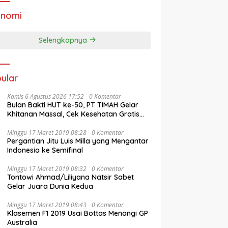
onomi
Selengkapnya
ular
Kamis 6 Agustus 2026 17:52
0 Komentar
Bulan Bakti HUT ke-50, PT TIMAH Gelar
Khitanan Massal, Cek Kesehatan Gratis
hingga Donor Darah di Jakarta
Minggu 17 Maret 2019 08:28
0 Komentar
Pergantian Jitu Luis Milla yang Mengantar
Indonesia ke Semifinal
Minggu 17 Maret 2019 08:32
0 Komentar
Tontowi Ahmad/Liliyana Natsir Sabet
Gelar Juara Dunia Kedua
Minggu 17 Maret 2019 08:43
0 Komentar
Klasemen F1 2019 Usai Bottas Menangi GP
Australia