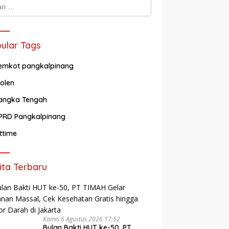
k:
ular Tags
emkot pangkalpinang
olen
angka Tengah
PRD Pangkalpinang
ittime
ita Terbaru
Kamis 6 Agustus 2026 17:52
Bulan Bakti HUT ke-50, PT