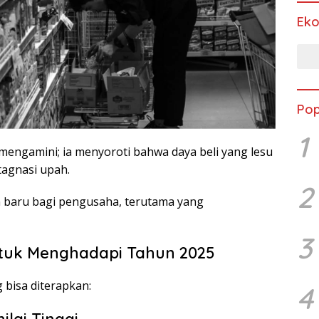
Ek
Pop
1
mengamini; ia menyoroti bahwa daya beli yang lesu
tagnasi upah.
2
n baru bagi pengusaha, terutama yang
3
untuk Menghadapi Tahun 2025
g bisa diterapkan:
4
ilai Tinggi