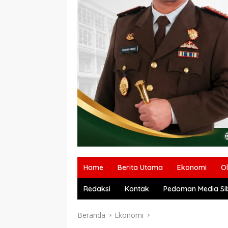
Home
Berita Utama
Ekonomi
O
Redaksi
Kontak
Pedoman Media Si
Beranda
Ekonomi