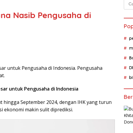
Cari
untu
ana Nasib Pengusaha di
Pop
p
m
B
sar untuk Pengusaha di Indonesia. Pengusaha
D
at.
b
esar untuk Pengusaha di Indonesia
Ber
rut hingga September 2024, dengan IHK yang turun
i ekonomi makin sulit diprediksi.