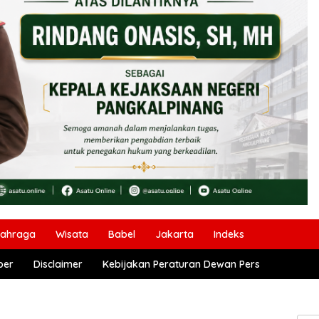
lahraga
Wisata
Babel
Jakarta
Indeks
ber
Disclaimer
Kebijakan Peraturan Dewan Pers