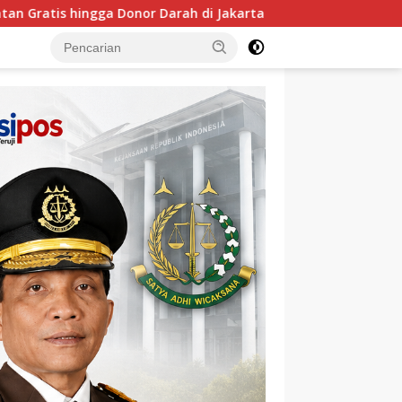
akarta
MIND ID dan PT TIMAH Siapkan Siswa Pemali Bo