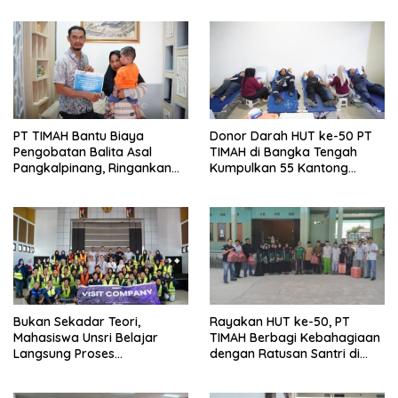
MINDucation
PT TIMAH Bantu Biaya
Donor Darah HUT ke-50 PT
Pengobatan Balita Asal
TIMAH di Bangka Tengah
Pangkalpinang, Ringankan
Kumpulkan 55 Kantong
Beban Keluarga
Darah
Bukan Sekadar Teori,
Rayakan HUT ke-50, PT
Mahasiswa Unsri Belajar
TIMAH Berbagi Kebahagiaan
Langsung Proses
dengan Ratusan Santri di
Penambangan Timah di PT
Bangka Selatan
TIMAH