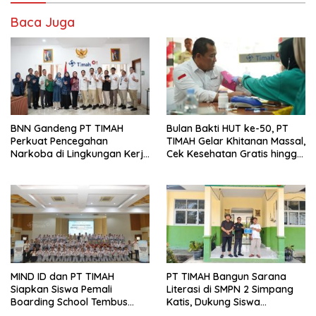
Baca Juga
BNN Gandeng PT TIMAH
Bulan Bakti HUT ke-50, PT
Perkuat Pencegahan
TIMAH Gelar Khitanan Massal,
Narkoba di Lingkungan Kerja
Cek Kesehatan Gratis hingga
dan Masyarakat
Donor Darah di Jakarta
MIND ID dan PT TIMAH
PT TIMAH Bangun Sarana
Siapkan Siswa Pemali
Literasi di SMPN 2 Simpang
Boarding School Tembus
Katis, Dukung Siswa
Kampus Impian Lewat
Kembangkan Potensi