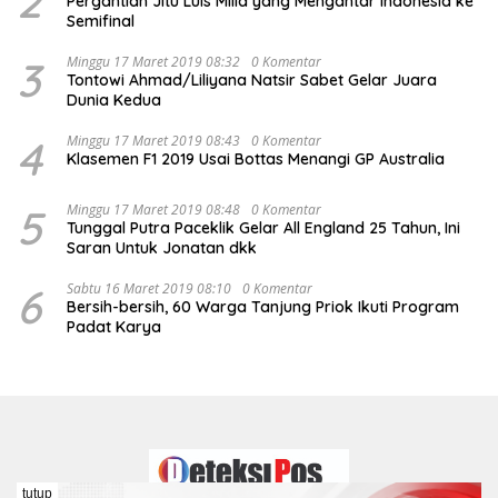
2
Pergantian Jitu Luis Milla yang Mengantar Indonesia ke
Semifinal
3
Minggu 17 Maret 2019 08:32
0 Komentar
Tontowi Ahmad/Liliyana Natsir Sabet Gelar Juara
Dunia Kedua
4
Minggu 17 Maret 2019 08:43
0 Komentar
Klasemen F1 2019 Usai Bottas Menangi GP Australia
5
Minggu 17 Maret 2019 08:48
0 Komentar
Tunggal Putra Paceklik Gelar All England 25 Tahun, Ini
Saran Untuk Jonatan dkk
6
Sabtu 16 Maret 2019 08:10
0 Komentar
Bersih-bersih, 60 Warga Tanjung Priok Ikuti Program
Padat Karya
tutup