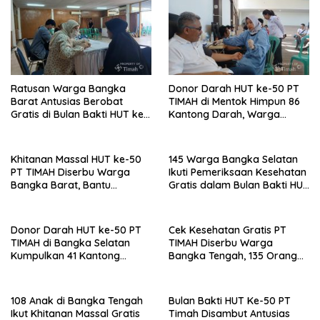
Ratusan Warga Bangka
Donor Darah HUT ke-50 PT
Barat Antusias Berobat
TIMAH di Mentok Himpun 86
Gratis di Bulan Bakti HUT ke-
Kantong Darah, Warga
50 PT TIMAH
Antusias Berbagi untuk
Sesama
Khitanan Massal HUT ke-50
145 Warga Bangka Selatan
PT TIMAH Diserbu Warga
Ikuti Pemeriksaan Kesehatan
Bangka Barat, Bantu
Gratis dalam Bulan Bakti HUT
Ringankan Beban Keluarga
ke-50 PT TIMAH
Donor Darah HUT ke-50 PT
Cek Kesehatan Gratis PT
TIMAH di Bangka Selatan
TIMAH Diserbu Warga
Kumpulkan 41 Kantong
Bangka Tengah, 135 Orang
Darah
Manfaatkan Layanan
108 Anak di Bangka Tengah
Bulan Bakti HUT Ke-50 PT
Ikut Khitanan Massal Gratis
Timah Disambut Antusias