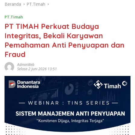
Beranda
PT.Timah
PT.Timah
PT TIMAH Perkuat Budaya
Integritas, Bekali Karyawan
Pemahaman Anti Penyuapan dan
Fraud
AdminWeb
Selasa 2 Juni 2026 13:51