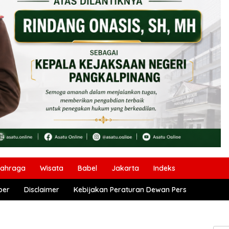
lahraga
Wisata
Babel
Jakarta
Indeks
ber
Disclaimer
Kebijakan Peraturan Dewan Pers