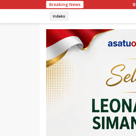
Langsung
Breaking News
Bulan Bakti HUT ke-50, PT TIMAH G
ke
konten
Indeks