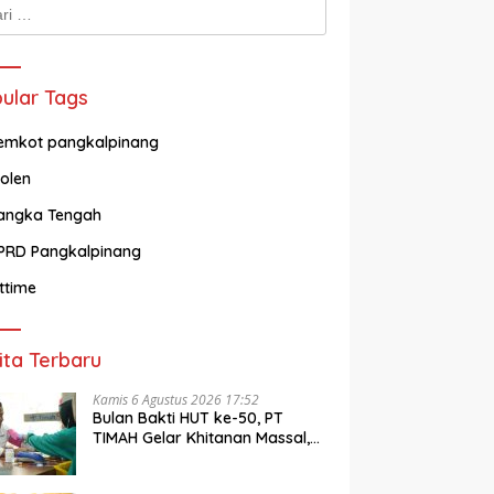
k:
ular Tags
emkot pangkalpinang
olen
angka Tengah
PRD Pangkalpinang
ittime
ita Terbaru
Kamis 6 Agustus 2026 17:52
Bulan Bakti HUT ke-50, PT
TIMAH Gelar Khitanan Massal,
Cek Kesehatan Gratis hingga
Donor Darah di Jakarta