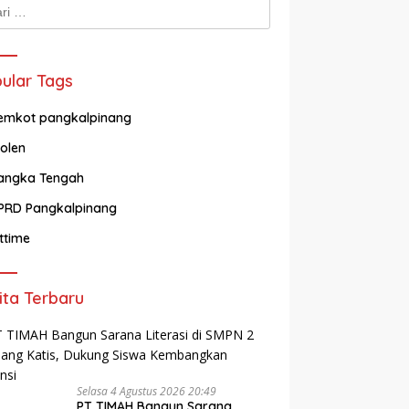
k:
ular Tags
emkot pangkalpinang
olen
angka Tengah
PRD Pangkalpinang
ittime
ita Terbaru
Selasa 4 Agustus 2026 20:49
PT TIMAH Bangun Sarana