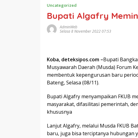
Uncategorized
Bupati Algafry Memin
AdminWeb
Selasa 8 November 2022 07:53
Koba, deteksipos.com –
Bupati Bangka
Musyawarah Daerah (Musda) Forum Ke
membentuk kepengurusan baru periode
Bateng, Selasa (08/11).
Bupati Algafry menyampaikan FKUB me
masyarakat, difasilitasi pemerintah, 
khususnya
Lanjut Algafry, melalui Musda FKUB Ba
baru, juga bisa terciptanya hubungan