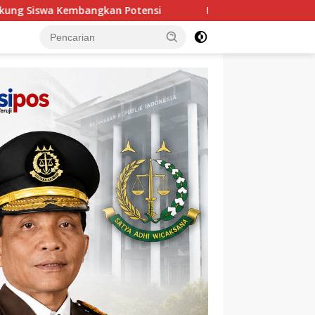
i
PT TIMAH Bantu Biaya Pengobatan Balita Asal Pangk