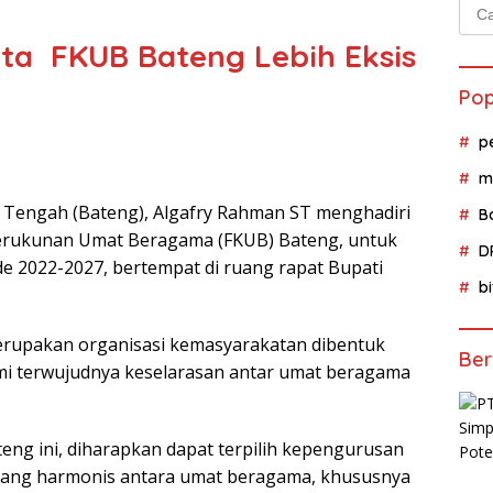
Cari
untu
ta FKUB Bateng Lebih Eksis
Pop
p
m
 Tengah (Bateng), Algafry Rahman ST menghadiri
B
rukunan Umat Beragama (FKUB) Bateng, untuk
D
 2022-2027, bertempat di ruang rapat Bupati
b
rupakan organisasi kemasyarakatan dibentuk
Ber
demi terwujudnya keselarasan antar umat beragama
teng ini, diharapkan dapat terpilih kepengurusan
 yang harmonis antara umat beragama, khususnya