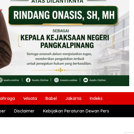
lahraga
Wisata
Babel
Jakarta
Indeks
ber
Disclaimer
Kebijakan Peraturan Dewan Pers