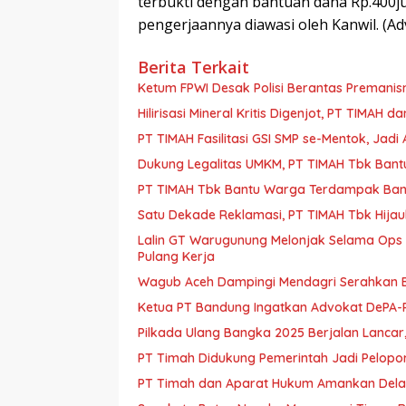
terbukti dengan bantuan dana Rp.400
pengerjaannya diawasi oleh Kanwil. (Ad
Berita Terkait
Ketum FPWI Desak Polisi Berantas Premanis
Hilirisasi Mineral Kritis Digenjot, PT TIMAH 
PT TIMAH Fasilitasi GSI SMP se-Mentok, Jadi
Dukung Legalitas UMKM, PT TIMAH Tbk Bantu
PT TIMAH Tbk Bantu Warga Terdampak Banj
Satu Dekade Reklamasi, PT TIMAH Tbk Hija
Lalin GT Warugunung Melonjak Selama Ops 
Pulang Kerja
Wagub Aceh Dampingi Mendagri Serahkan B
Ketua PT Bandung Ingatkan Advokat DePA-RI
Pilkada Ulang Bangka 2025 Berjalan Lancar,
PT Timah Didukung Pemerintah Jadi Pelopor H
PT Timah dan Aparat Hukum Amankan Delapa