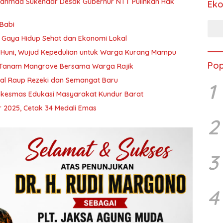
Rahmad Sukendar Desak Gubernur NTT Pulihkan Hak
Ek
 Babi
g Gaya Hidup Sehat dan Ekonomi Lokal
Huni, Wujud Kepedulian untuk Warga Kurang Mampu
Pop
ah Tanam Mangrove Bersama Warga Rajik
kal Raup Rezeki dan Semangat Baru
1
kesmas Edukasi Masyarakat Kundur Barat
 2025, Cetak 34 Medali Emas
2
3
4