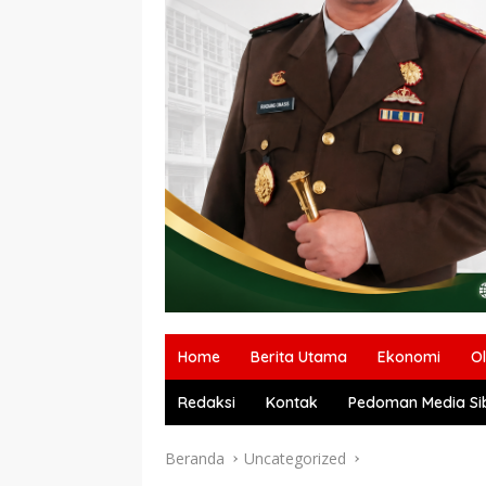
Home
Berita Utama
Ekonomi
O
Redaksi
Kontak
Pedoman Media Si
Beranda
Uncategorized