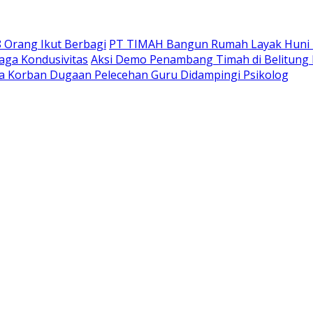
 Orang Ikut Berbagi
PT TIMAH Bangun Rumah Layak Huni u
Jaga Kondusivitas
Aksi Demo Penambang Timah di Belitung
ta Korban Dugaan Pelecehan Guru Didampingi Psikolog