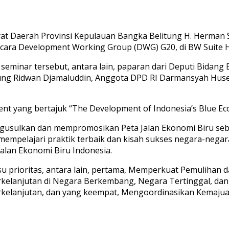
t Daerah Provinsi Kepulauan Bangka Belitung H. Herman Su
ra Development Working Group (DWG) G20, di BW Suite Hot
seminar tersebut, antara lain, paparan dari Deputi Bida
itung Ridwan Djamaluddin, Anggota DPD RI Darmansyah Hu
ent yang bertajuk “The Development of Indonesia’s Blue 
ngusulkan dan mempromosikan Peta Jalan Ekonomi Biru seb
k mempelajari praktik terbaik dan kisah sukses negara-ne
Jalan Ekonomi Biru Indonesia.
u prioritas, antara lain, pertama, Memperkuat Pemulihan
lanjutan di Negara Berkembang, Negara Tertinggal, dan
rkelanjutan, dan yang keempat, Mengoordinasikan Kemaju