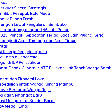
ekasi
Perkuat Sinergi Strategis
an Bibit Pesepak Bola Muda
roduk Bunda Fresh
 Tengah Lewat Penyaluran Sembako
ascatambang dengan 1,46 Juta Pohon
2025, Puncak Kepadatan Terjadi Saat Jam Pulang Kerja
banjir di Aceh Tamiang dan Aceh Timur
ritas
si Kinerja Penyelenggara
e Earth di Indonesia
gal di IUP Perusahaan
ar Desak Gubernur NTT Pulihkan Hak Tanah Warga Sambi
Sehat dan Ekonomi Lokal
Kepedulian untuk Warga Kurang Mampu
grove Bersama Warga Rajik
eki dan Semangat Baru
si Masyarakat Kundur Barat
 34 Medali Emas