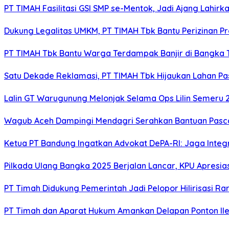
PT TIMAH Fasilitasi GSI SMP se-Mentok, Jadi Ajang Lahirk
Dukung Legalitas UMKM, PT TIMAH Tbk Bantu Perizinan P
PT TIMAH Tbk Bantu Warga Terdampak Banjir di Bangka
Satu Dekade Reklamasi, PT TIMAH Tbk Hijaukan Lahan P
Lalin GT Warugunung Melonjak Selama Ops Lilin Semeru 
Wagub Aceh Dampingi Mendagri Serahkan Bantuan Pasca
Ketua PT Bandung Ingatkan Advokat DePA-RI: Jaga Integ
Pilkada Ulang Bangka 2025 Berjalan Lancar, KPU Apresia
PT Timah Didukung Pemerintah Jadi Pelopor Hilirisasi Rar
PT Timah dan Aparat Hukum Amankan Delapan Ponton Ile