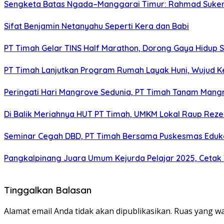
Sengketa Batas Ngada–Manggarai Timur: Rahmad Sukend
Sifat Benjamin Netanyahu Seperti Kera dan Babi
PT Timah Gelar TINS Half Marathon, Dorong Gaya Hidup 
PT Timah Lanjutkan Program Rumah Layak Huni, Wujud 
Peringati Hari Mangrove Sedunia, PT Timah Tanam Man
Di Balik Meriahnya HUT PT Timah, UMKM Lokal Raup Rez
Seminar Cegah DBD, PT Timah Bersama Puskesmas Eduka
Pangkalpinang Juara Umum Kejurda Pelajar 2025, Cetak
Tinggalkan Balasan
Alamat email Anda tidak akan dipublikasikan.
Ruas yang wa