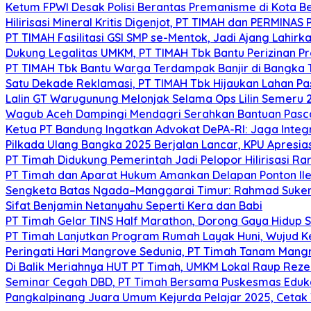
Ketum FPWI Desak Polisi Berantas Premanisme di Kota B
Hilirisasi Mineral Kritis Digenjot, PT TIMAH dan PERMINAS 
PT TIMAH Fasilitasi GSI SMP se-Mentok, Jadi Ajang Lahirk
Dukung Legalitas UMKM, PT TIMAH Tbk Bantu Perizinan P
PT TIMAH Tbk Bantu Warga Terdampak Banjir di Bangka
Satu Dekade Reklamasi, PT TIMAH Tbk Hijaukan Lahan P
Lalin GT Warugunung Melonjak Selama Ops Lilin Semeru 
Wagub Aceh Dampingi Mendagri Serahkan Bantuan Pasca
Ketua PT Bandung Ingatkan Advokat DePA-RI: Jaga Integ
Pilkada Ulang Bangka 2025 Berjalan Lancar, KPU Apresia
PT Timah Didukung Pemerintah Jadi Pelopor Hilirisasi Rar
PT Timah dan Aparat Hukum Amankan Delapan Ponton Ile
Sengketa Batas Ngada–Manggarai Timur: Rahmad Sukend
Sifat Benjamin Netanyahu Seperti Kera dan Babi
PT Timah Gelar TINS Half Marathon, Dorong Gaya Hidup 
PT Timah Lanjutkan Program Rumah Layak Huni, Wujud 
Peringati Hari Mangrove Sedunia, PT Timah Tanam Man
Di Balik Meriahnya HUT PT Timah, UMKM Lokal Raup Rez
Seminar Cegah DBD, PT Timah Bersama Puskesmas Eduka
Pangkalpinang Juara Umum Kejurda Pelajar 2025, Cetak