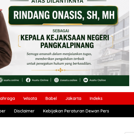
lahraga
Wisata
Babel
Jakarta
Indeks
ber
Disclaimer
Kebijakan Peraturan Dewan Pers