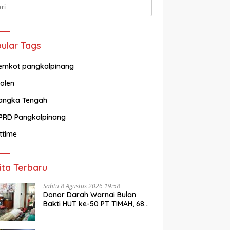
k:
ular Tags
emkot pangkalpinang
olen
angka Tengah
PRD Pangkalpinang
ittime
ita Terbaru
Sabtu 8 Agustus 2026 19:58
Donor Darah Warnai Bulan
Bakti HUT ke-50 PT TIMAH, 68
Orang Ikut Berbagi