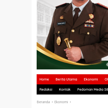
Home
Berita Utama
Ekonomi
O
Redaksi
Kontak
Pedoman Media Si
Beranda
Ekonomi