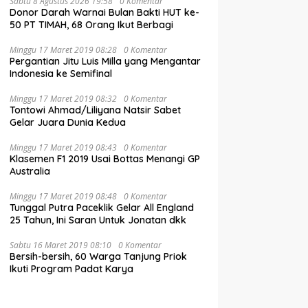
Sabtu 8 Agustus 2026 19:58
0 Komentar
Donor Darah Warnai Bulan Bakti HUT ke-
50 PT TIMAH, 68 Orang Ikut Berbagi
Minggu 17 Maret 2019 08:28
0 Komentar
Pergantian Jitu Luis Milla yang Mengantar
Indonesia ke Semifinal
Minggu 17 Maret 2019 08:32
0 Komentar
Tontowi Ahmad/Liliyana Natsir Sabet
Gelar Juara Dunia Kedua
Minggu 17 Maret 2019 08:43
0 Komentar
Klasemen F1 2019 Usai Bottas Menangi GP
Australia
Minggu 17 Maret 2019 08:48
0 Komentar
Tunggal Putra Paceklik Gelar All England
25 Tahun, Ini Saran Untuk Jonatan dkk
Sabtu 16 Maret 2019 08:10
0 Komentar
Bersih-bersih, 60 Warga Tanjung Priok
Ikuti Program Padat Karya