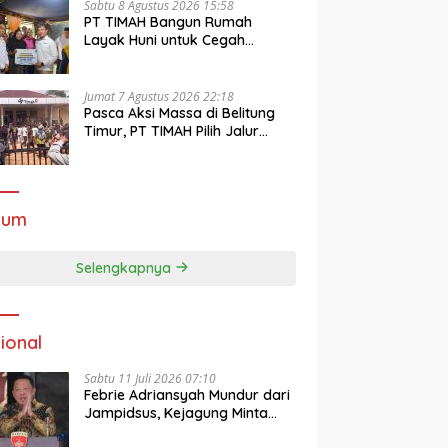
Sabtu 8 Agustus 2026 15:58
PT TIMAH Bangun Rumah
Layak Huni untuk Cegah
Stunting di Pangkalpinang
Jumat 7 Agustus 2026 22:18
Pasca Aksi Massa di Belitung
Timur, PT TIMAH Pilih Jalur
Dialog dan Imbau Jaga
Kondusivitas
kum
Selengkapnya
ional
Sabtu 11 Juli 2026 07:10
Febrie Adriansyah Mundur dari
Jampidsus, Kejagung Minta
Publik Hormati Proses Hukum