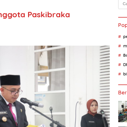
Cari
untu
nggota Paskibraka
Pop
p
m
B
D
b
Ber