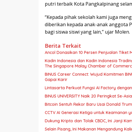
putri terbaik Kota Pangkalpinang selam
“Kepada pihak sekolah kami juga meng
diberikan kepada anak-anak anggota 
bagi siswa siswi yang lain,” ujar Molen.
Berita Terkait
Ancol Donasikan 10 Persen Penjualan Tiket
Kadin Indonesia dan Kadin Indonesia Tra
The Singapore Malay Chamber of Commerce
BINUS Career Connect: Wujud Komitmen BIN
Gapai Karir
Lintasarta Perkuat Fungsi AI Factory denga
BINUS UNIVERSITY Naik 20 Peringkat Se-Asi
Bitcoin Sentuh Rekor Baru Usai Donald Tru
CCTV AI Generasi Ketiga untuk Keamanan y
Dukung Kripto dan Tolak CBDC, Ini Janji K
Selain Pisang, Ini Makanan Mengandung Kali