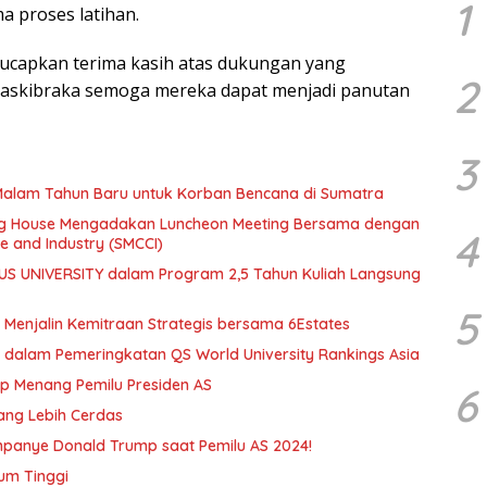
1
a proses latihan.
ucapkan terima kasih atas dukungan yang
2
Paskibraka semoga mereka dapat menjadi panutan
3
 Malam Tahun Baru untuk Korban Bencana di Sumatra
ding House Mengadakan Luncheon Meeting Bersama dengan
4
 and Industry (SMCCI)
US UNIVERSITY dalam Program 2,5 Tahun Kuliah Langsung
5
n Menjalin Kemitraan Strategis bersama 6Estates
a dalam Pemeringkatan QS World University Rankings Asia
mp Menang Pemilu Presiden AS
6
ang Lebih Cerdas
ampanye Donald Trump saat Pemilu AS 2024!
um Tinggi