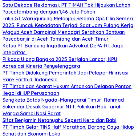
Satu Dekade Reklamasi, PT TIMAH Tbk Hijaukan Lahan
Pascatambang dengan 1,46 Juta Pohon
Lalin GT Warugunung Melonjak Selama Ops Lilin Semeru
2025, Puncak Kepadatan Terjadi Saat Jam Pulang Kerja
Wagub Aceh Dampingi Mendagri Serahkan Bantuan
Pascabanjir di Aceh Tamiang dan Aceh Timur
Ketua PT Bandung Ingatkan Advokat DePA-RI: Jaga
Integritas
Pilkada Ulang Bangka 2025 Berjalan Lancar, KPU
Apresiasi Kinerja Penyelenggara
PT Timah Didukung Pemerintah Jadi Pelopor Hilirisasi
Rare Earth di Indonesia
PT Timah dan Aparat Hukum Amankan Delapan Ponton
Ilegal di IUP Perusahaan
Sengketa Batas Ngada–Manggarai Timur: Rahmad
Sukendar Desak Gubernur NTT Pulihkan Hak Tanah
Warga Sambi Nasi Barat
Sifat Benjamin Netanyahu Seperti Kera dan Babi
PT Timah Gelar TINS Half Marathon, Dorong Gaya Hidup
Sehat dan Ekonomi Lokal