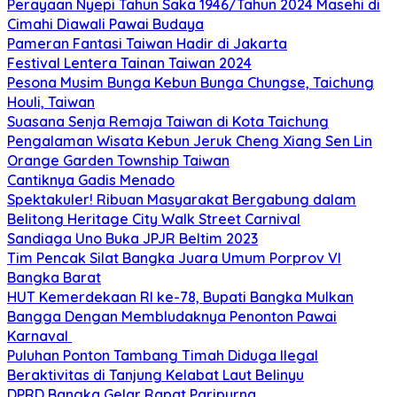
Perayaan Nyepi Tahun Saka 1946/Tahun 2024 Masehi di
Cimahi Diawali Pawai Budaya
Pameran Fantasi Taiwan Hadir di Jakarta
Festival Lentera Tainan Taiwan 2024
Pesona Musim Bunga Kebun Bunga Chungse, Taichung
Houli, Taiwan
Suasana Senja Remaja Taiwan di Kota Taichung
Pengalaman Wisata Kebun Jeruk Cheng Xiang Sen Lin
Orange Garden Township Taiwan
Cantiknya Gadis Menado
Spektakuler! Ribuan Masyarakat Bergabung dalam
Belitong Heritage City Walk Street Carnival
Sandiaga Uno Buka JPJR Beltim 2023
Tim Pencak Silat Bangka Juara Umum Porprov VI
Bangka Barat
HUT Kemerdekaan RI ke-78, Bupati Bangka Mulkan
Bangga Dengan Membludaknya Penonton Pawai
Karnaval
Puluhan Ponton Tambang Timah Diduga Ilegal
Beraktivitas di Tanjung Kelabat Laut Belinyu
DPRD Bangka Gelar Rapat Paripurna